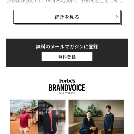
ン費用が300ドル（約4万4200円）を超えることも珍し
くない。手頃な価格で利用可能とされてきたテクノロジ
ーが、実際には企業に大きな出費を強いている。
続きを見る
しかし、こうしたコストの多くがソフトウェアではな
く、バックエンドのハードウェアに起因していることは
あまり知られていない。AIモデルは回答を生成する際、
無料のメールマガジンに登録
学習したモデルからアウトプットを導き出す「推論」と
無料登録
呼ばれるプロセスを経る。AIの学習には巨額のコストが
かかるが、一度完了すれば済む。しかし、推論は日々数
十億回発生し、利用量に応じて増えていく。これはAIに
おける最大のランニングコストの一つであると同時に、
業界全体の電力需給を逼迫させる持続的なエネルギー需
要を生み出している。
〈7
ャ
この見えにくいコストは、個人や小規模事業者にとって
ト
目
AIを高価なツールにしている。しかし、その状況は変わ
リア
の
UM
りつつある。「
Positron AI
（ポジトロンAI）」、「
Groq
ン