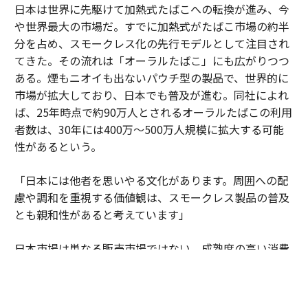
日本は世界に先駆けて加熱式たばこへの転換が進み、今
や世界最大の市場だ。すでに加熱式がたばこ市場の約半
分を占め、スモークレス化の先行モデルとして注目され
てきた。その流れは「オーラルたばこ」にも広がりつつ
ある。煙もニオイも出ないパウチ型の製品で、世界的に
市場が拡大しており、日本でも普及が進む。同社によれ
ば、25年時点で約90万人とされるオーラルたばこの利用
者数は、30年には400万～500万人規模に拡大する可能
性があるという。
「日本には他者を思いやる文化があります。周囲への配
慮や調和を重視する価値観は、スモークレス製品の普及
とも親和性があると考えています」
日本市場は単なる販売市場ではない。成熟度の高い消費
者の期待水準が企業に絶え間ない進化を促している。細
部へのこだわりや品質への妥協のない姿勢が、新しい製
品やサービスを磨き上げる場となっている。そこで培わ