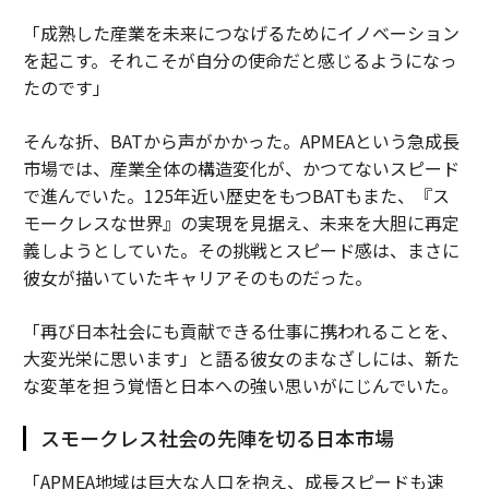
「成熟した産業を未来につなげるためにイノベーション
を起こす。それこそが自分の使命だと感じるようになっ
たのです」
そんな折、BATから声がかかった。APMEAという急成長
市場では、産業全体の構造変化が、かつてないスピード
で進んでいた。125年近い歴史をもつBATもまた、『ス
モークレスな世界』の実現を見据え、未来を大胆に再定
義しようとしていた。その挑戦とスピード感は、まさに
彼女が描いていたキャリアそのものだった。
「再び日本社会にも貢献できる仕事に携われることを、
大変光栄に思います」と語る彼女のまなざしには、新た
な変革を担う覚悟と日本への強い思いがにじんでいた。
スモークレス社会の先陣を切る日本市場
「APMEA地域は巨大な人口を抱え、成長スピードも速