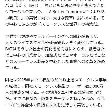
バコ（以下、BAT）。煙とともに長い歴史を歩んできた
グローバル企業は今、「A Better Tomorrow™（より良
い明日）」の実現に向け、大きな変革に挑んでいる。そ
の中心にあるのが「スモークレスな世界」の構築だ。
世界では健康やウェルビーイングへの関心が高まり、
人々のライフスタイルや価値観も大きく変化している。
BATはそうした社会の変化を前向きにとらえ、紙巻きた
ばこ中心の事業から、加熱式たばこやオーラルたばこな
どのスモークレス製品を中心とした事業への変革を進め
ている。
同社は2035年までに収益の50％以上をスモークレス事業
へ転換し、同社スモークレス製品のユーザー数5,000万
人の達成を掲げる。その戦略を牽引するのが日本市場
だ。すでに収益の半数をスモークレス製品が占め、グル
ープが世界全体で目指す未来を先行して実現している。