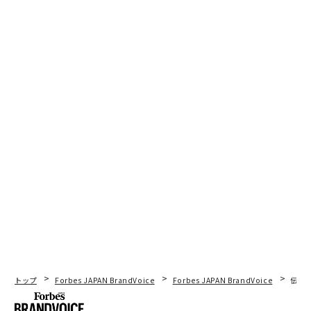
トップ
Forbes JAPAN BrandVoice
Forbes JAPAN BrandVoice
伝統