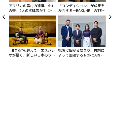
（グロック）」、「
Cerebras Systems
（セレブラス・シ
アフリカの農村の通信、小1
「コンディション」が成果を
ステムズ）」、「
Sambanova Systems
（サンバノバ・
の壁。2人の挑戦者が手にし
左右する――「BAKUNE」のTEN
システムズ）」といった新興ハードウェア企業が推論コ
た「次なる武器」
TIALが支える「挑戦者の明
ストを劇的に引き下げる競争を繰り広げており、AIは現
日」
状の贅沢品から、フリーランサーや教育者、小売業者、
起業家が日常的に活用できる身近なインフラへと変化す
るかもしれない。
“泊まる”を超えて─エスパシ
挑戦は個から始まり、共創に
オが描く、新しい日本のラグ
よって加速する NORQAIN JA
ジュアリー（中編）
PAN 特別座談会