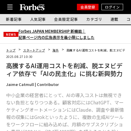
会員登録
ログイン
新着記事
人気記事
会員限定記事
カテゴリ
連載
コ
Forbes JAPAN MEMBERSHIP 新機能｜
NEWS
記事ページ内の広告表示を最小限にしました
トップ
スタートアップ
海外
高騰するAI運用コストを削減、脱エヌビディ
2025.08.27 10:30
高騰するAI運用コストを削減、脱エヌビデ
ィア依存で「AIの民主化」に挑む新興勢力
Jaime Catmull | Contributor
中小企業の経営者にとって、AIの導入コストは無視でき
ない負担となりつつある。顧客対応にはChatGPT、マー
ケティングオートメーションにはClaude、調査や最新情
報の収集にはGrokといったように、複数の生成AIツール
をワークフローに組み込めば、月額のサブスクリプショ