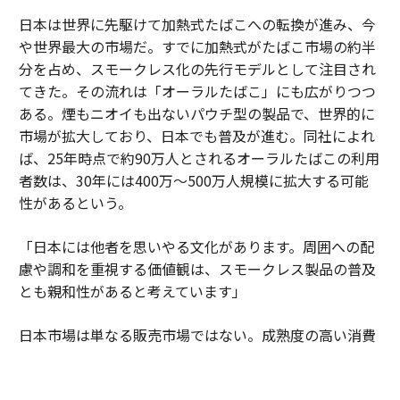
日本は世界に先駆けて加熱式たばこへの転換が進み、今
や世界最大の市場だ。すでに加熱式がたばこ市場の約半
分を占め、スモークレス化の先行モデルとして注目され
てきた。その流れは「オーラルたばこ」にも広がりつつ
ある。煙もニオイも出ないパウチ型の製品で、世界的に
市場が拡大しており、日本でも普及が進む。同社によれ
ば、25年時点で約90万人とされるオーラルたばこの利用
者数は、30年には400万～500万人規模に拡大する可能
性があるという。
「日本には他者を思いやる文化があります。周囲への配
慮や調和を重視する価値観は、スモークレス製品の普及
とも親和性があると考えています」
日本市場は単なる販売市場ではない。成熟度の高い消費
者の期待水準が企業に絶え間ない進化を促している。細
部へのこだわりや品質への妥協のない姿勢が、新しい製