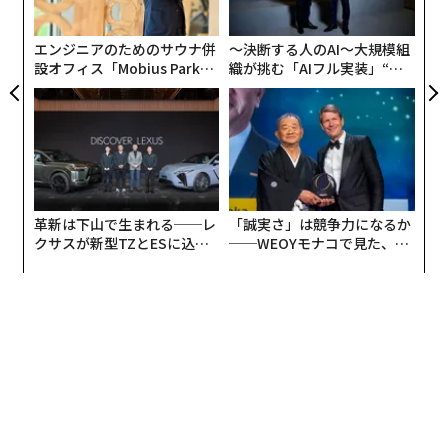
老眼鏡やサングラス、ブルーライトカットメガネを、フ
er」
実
ァッション感度の高い顧客層に向けに手の届きやすい価
全
エンジニアのためのサウナ併
〜決断する人のAI〜大規模組
格で提供している。価格帯は、イジピジが50〜75ドル
設オフィス「Mobius Park」
織が挑む「AIフル実装」“使
（約7370円〜約1万1000円）に設定されているのに対
がオープン──タマディック
う”企業から“動く”企業へ【N
し、ワービー・パーカーは度付きメガネを95ドル（約1
が健康経営を徹底する理由
TTドコモビジネス×PwC】
万4000円）から販売している。一方、販売手法は明確に
分かれる。ワービー・パーカーがD2C（ダイレクト・ト
ゥ・コンシューマー）モデルを採用しているのに対し、
シーコンセプトは実店舗を中心に展開している。これ
革新は下山で生まれる──レ
「誠実さ」は競争力になるか
は、各市場における消費者ニーズの違いを反映したもの
クサスが新型TZとESに込め
──WEOYモナコで見た、く
だ。米国の消費者は、自宅でメガネを試着できる利便性
た「DISCOVER」の哲学
ら寿司の経営哲学
を重視する一方で、フランスの消費者は、リアル店舗で
の購買体験を重視する傾向がある。