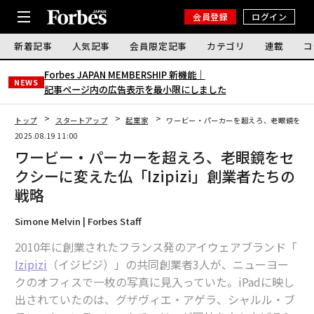
会員登録
ログイン
新着記事
人気記事
会員限定記事
カテゴリ
連載
コ
Forbes JAPAN MEMBERSHIP 新機能｜
NEWS
記事ページ内の広告表示を最小限にしました
トップ
スタートアップ
起業家
ワービー・パーカーを超えろ、老眼鏡をセクシ
2025.08.19 11:00
ワービー・パーカーを超えろ、老眼鏡をセ
クシーに変えた仏「Izipizi」創業者たちの
戦略
Simone Melvin | Forbes Staff
2010年に創業されたフランス発のアイウェアブランド「
Izipizi
（イジピジ）」の共同創業者3人が、ニューヨー
クのオフィスで一枚の写真に見入っていた。iPadに映し
出されていたのは、グザヴィエ・アゲラ、シャルル・ブ