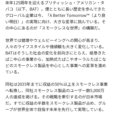
来年125周年を迎えるブリティッシュ・アメリカン・タ
バコ（以下、BAT）。煙とともに長い歴史を歩んできた
グローバル企業は今、「A Better Tomorrow™（より良
い明日）」の実現に向け、大きな変革に挑んでいる。そ
の中心にあるのが「スモークレスな世界」の構築だ。
世界では健康やウェルビーイングへの関心が高まり、
人々のライフスタイルや価値観も大きく変化している。
BATはそうした社会の変化を前向きにとらえ、紙巻きた
ばこ中心の事業から、加熱式たばこやオーラルたばこな
どのスモークレス製品を中心とした事業への変革を進め
ている。
同社は2035年までに収益の50％以上をスモークレス事業
へ転換し、同社スモークレス製品のユーザー数5,000万
人の達成を掲げる。その戦略を牽引するのが日本市場
だ。すでに収益の半数をスモークレス製品が占め、グル
ープが世界全体で目指す未来を先行して実現している。