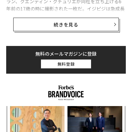
ラン、クエンティン・クチュリエが同社を立ち上げる6
年前の17歳の時に撮影された一枚だ。イジピジは急成長
を遂げ、年間売上高は今やおよそ6000万ドル（約88億5
000万円）に達する。
続きを見る
「私たちはアイウェア業界とは縁がなかったが、自分た
ちで会社を立ち上げたいという強い想いと、顧客の声に
耳を傾ける好奇心と姿勢があった」と、アゲラは振り返
無料のメールマガジンに登録
る。「当時の市場には、セクシーなブランドが存在しな
無料登録
かった。だからこそ、私たちはクールなブランドを作ろ
うと決意した」とクチュリエは付け加えた。
2010年、3人はパリで「See Concept（シーコンセプ
ト）」という、マスティージ（手頃な価格帯でありなが
らラグジュアリー感のある商品）ブランドを立ち上げ
代の
伝
た。その数カ月前には、米国で「Warby Parker（ワービ
「超
る
ー・パーカー）」がローンチされていたが、両社の戦略
×ウ
モ
なく
内
は対照的だ。どちらのブランドも、プレミアム感のある
Ja
グ