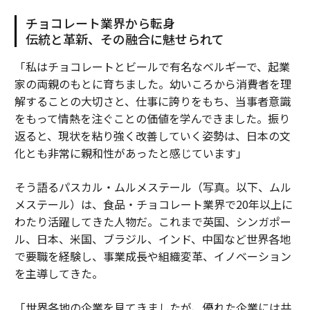
チョコレート業界から転身
伝統と革新、その融合に魅せられて
「私はチョコレートとビールで有名なベルギーで、起業
家の両親のもとに育ちました。幼いころから消費者を理
解することの大切さと、仕事に誇りをもち、当事者意識
をもって情熱を注ぐことの価値を学んできました。振り
返ると、現状を粘り強く改善していく姿勢は、日本の文
化とも非常に親和性があったと感じています」
そう語るパスカル・ムルメステール（写真。以下、ムル
メステール）は、食品・チョコレート業界で20年以上に
わたり活躍してきた人物だ。これまで英国、シンガポー
ル、日本、米国、ブラジル、インド、中国など世界各地
で要職を経験し、事業成長や組織変革、イノベーション
を主導してきた。
「世界各地の企業を見てきましたが、優れた企業には共