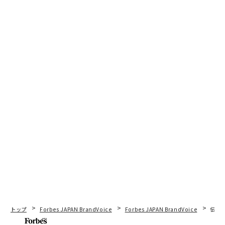
トップ
Forbes JAPAN BrandVoice
Forbes JAPAN BrandVoice
伝統