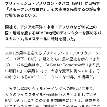
ブリティッシュ・アメリカン・タバコ（BAT）が目指す
「スモークレスな世界」。その実現を先導するのが日本
市場であるという。
同社で、アジア太平洋・中東・アフリカなど50以上の
国・地域を擁するAPMEA地域のディレクターを務めるパ
スカル・ムルメステールに戦略を聞いた。
来年125周年を迎えるブリティッシュ・アメリカン・タ
バコ（以下、BAT）。煙とともに長い歴史を歩んできた
グローバル企業は今、「A Better Tomorrow™（より良
い明日）」の実現に向け、大きな変革に挑んでいる。そ
の中心にあるのが「スモークレスな世界」の構築だ。
世界では健康やウェルビーイングへの関心が高まり、
人々のライフスタイルや価値観も大きく変化している。
BATはそうした社会の変化を前向きにとらえ、紙巻きた
ばこ中心の事業から、加熱式たばこやオーラルたばこな