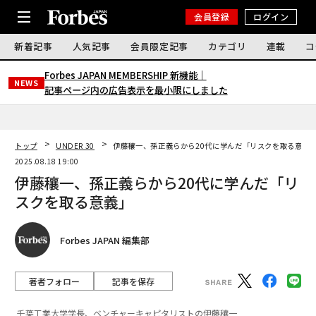
会員登録
ログイン
新着記事
人気記事
会員限定記事
カテゴリ
連載
コ
Forbes JAPAN MEMBERSHIP 新機能｜
NEWS
記事ページ内の広告表示を最小限にしました
トップ
UNDER 30
伊藤穰一、孫正義らから20代に学んだ「リスクを取る意義
2025.08.18 19:00
伊藤穰一、孫正義らから20代に学んだ「リ
スクを取る意義」
Forbes JAPAN 編集部
著者フォロー
記事を保存
千葉工業大学学長、ベンチャーキャピタリストの伊藤穰一