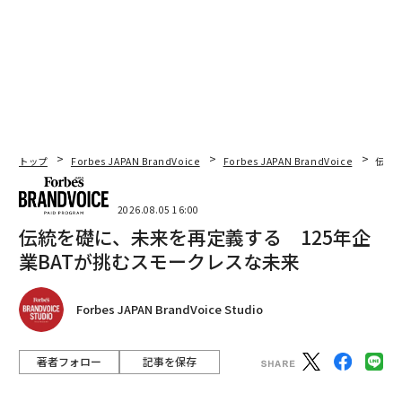
トップ
Forbes JAPAN BrandVoice
Forbes JAPAN BrandVoice
伝統
2026.08.05 16:00
伝統を礎に、未来を再定義する 125年企
業BATが挑むスモークレスな未来
Forbes JAPAN BrandVoice Studio
著者フォロー
記事を保存