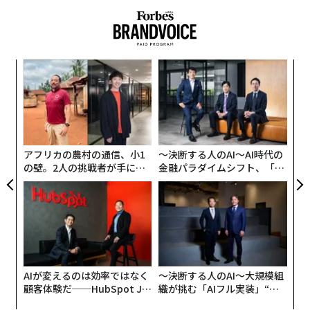
年後
“
サイ
オ
ジ
な
術
た
ア
アフリカの農村の通信、小1
〜決断する人のAI〜AI時代の
の壁。2人の挑戦者が手にし
金融パラダイムシフト、「超
た「次なる武器」
個別化」の核心 【MUFG×ウ
ェルスナビ×PwC】
AIが変えるのは効率ではなく
〜決断する人のAI〜大規模組
顧客体験だ──HubSpot Ja
織が挑む「AIフル実装」“使
panが語る「Grow Better」
う”企業から“動く”企業へ【N