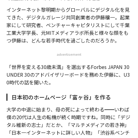
インターネット黎明期からグローバルにデジタル化を見
てきた、デジタルガレージ共同創業者の伊藤穰一。起業
家にして研究者、ベンチャーキャピタリストにして千葉
工業大学学長、元MITメディアラボ所長と様々な顔をも
つ伊藤は、どんな若手時代を過ごしたのだろうか。
advertisement
「世界を変える30歳未満」を選出するForbes JAPAN 30
UNDER 30のアドバイザリーボードを務めた伊藤に、U3
0時代の話を聞いた。
日本初のホームページ「富ヶ谷」を作る
大学の中退に始まり、母の死によって終わる━━いわば
僕の20代は人生の転機が続く時期ですね。同時に「デジ
タル維新の志士」だとか、「マルチメディアの若き神」
「日本一インターネットに詳しい人物」「渋谷系ベンチ