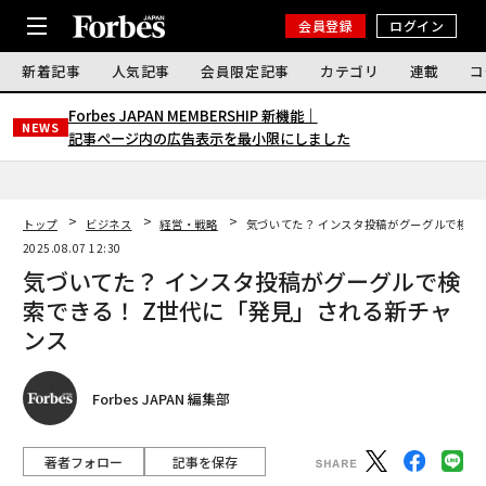
会員登録
ログイン
新着記事
人気記事
会員限定記事
カテゴリ
連載
コ
Forbes JAPAN MEMBERSHIP 新機能｜
NEWS
記事ページ内の広告表示を最小限にしました
トップ
ビジネス
経営・戦略
気づいてた？ インスタ投稿がグーグルで検索
2025.08.07 12:30
気づいてた？ インスタ投稿がグーグルで検
索できる！ Z世代に「発見」される新チャ
ンス
Forbes JAPAN 編集部
著者フォロー
記事を保存