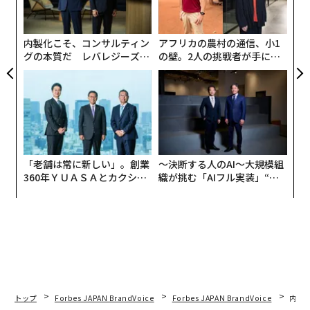
技
無
防
内製化こそ、コンサルティン
アフリカの農村の通信、小1
グの本質だ レバレジーズが
の壁。2人の挑戦者が手にし
実践する、次世代ファームの
た「次なる武器」
全貌
「老舗は常に新しい」。創業
〜決断する人のAI〜大規模組
360年ＹＵＡＳＡとカクシン
織が挑む「AIフル実装」“使
CEO田尻望が語る、AIを超え
う”企業から“動く”企業へ【N
る人の価値
TTドコモビジネス×PwC】
トップ
Forbes JAPAN BrandVoice
Forbes JAPAN BrandVoice
内製