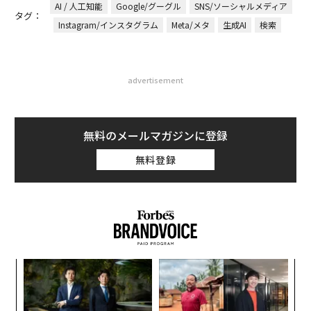
AI / 人工知能
Google/グーグル
SNS/ソーシャルメディア
タグ：
Instagram/インスタグラム
Meta/メタ
生成AI
検索
advertisement
無料のメールマガジンに登録
無料登録
目
の
ン
パ