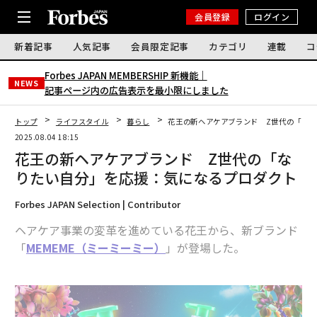
会員登録
ログイン
新着記事
人気記事
会員限定記事
カテゴリ
連載
コ
Forbes JAPAN MEMBERSHIP 新機能｜
NEWS
記事ページ内の広告表示を最小限にしました
トップ
ライフスタイル
暮らし
花王の新ヘアケアブランド Z世代の「な
2025.08.04 18:15
花王の新ヘアケアブランド Z世代の「な
りたい自分」を応援：気になるプロダクト
Forbes JAPAN Selection | Contributor
ヘアケア事業の変革を進めている花王から、新ブランド
「
MEMEME（ミーミーミー）
」が登場した。