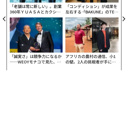
製品ラインアップはシャンプー、トリートメント、ジェ
ア
「老舗は常に新しい」。創業
「コンディション」が成果を
ルトリートメント、オイルの4種類。いずれの製品も
ワ
360年ＹＵＡＳＡとカクシン
左右する――「BAKUNE」のTEN
クワクする使用感
にこだわっていて、ヘアカラーやアイ
CEO田尻望が語る、AIを超え
TIALが支える「挑戦者の明
ロンなどの繰り返し使用による
ダメージを補修
しつつ、
る人の価値
日」
いつもと同じ使い方でも
簡単に「うるツヤ髪」に仕上げ
られる
のが特長だ。
「誠実さ」は競争力になるか
アフリカの農村の通信、小1
──WEOYモナコで見た、く
の壁。2人の挑戦者が手にし
ら寿司の経営哲学
た「次なる武器」