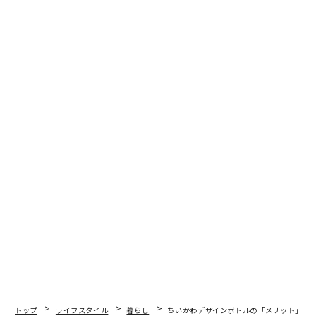
▲製品名：
MEMEME モイストブーストトリートメント
Amazonでチェック
楽天市場でチェック
トップ
ライフスタイル
暮らし
ちいかわデザインボトルの「メリット」 数