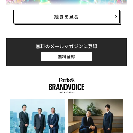
続きを見る
無料のメールマガジンに登録
無料登録
同ブランドは、「
melt（メルト）
」「
THE ANSWER（ジアンサー）
」に次ぐハイプレミアム市
場向けブランドの第3弾。「
周囲に合わせるより、自分
なく
“
の好きなものに正直に、なりたい自分に向かって積極的
Ja
オ
にチャレンジして楽しみたい
」という意欲が高い、若年
er」
ジ
な
層の女性を主なターゲットとしている。
術
た