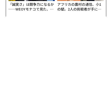
「誠実さ」は競争力になるか
アフリカの農村の通信、小1
SEE
ALSO
──WEOYモナコで見た、く
の壁。2人の挑戦者が手にし
ちいかわデザインボトルの「メリッ
ら寿司の経営哲学
た「次なる武器」
ト」 数量限定で発売：気になるプロ
ダクト
SEE
ALSO
花王「サクセス24」リニューアル
髪と頭皮を同時ケア：気になるプロ
▲製品名：
メリットキッズ 泡で出てくるシャンプー＆コ
ダクト
ンディショナーペアセット
Amazonでチェック
注：記事中リンクから商品の購入などを行なうと、編集
部に収益が入ることがあります。また事業者は、商品の
選定や記事内容には一切関与していません。
文 ＝ 加藤肇