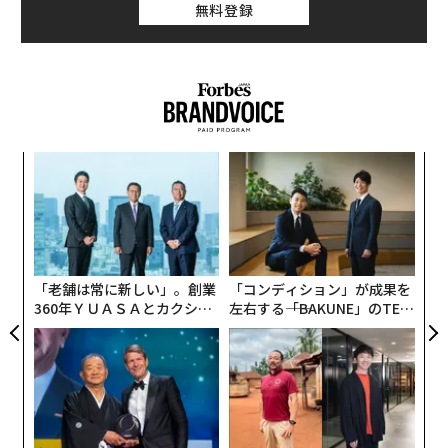
無料登録
ちいかわと仲間たちがあしらわれたスペシャルデザイン
ボトル入りで、パッケージデザインのテーマは「
ちいか
わたちと楽しくシャンプーして、すっきり気持ちよくな
ろう
」。「
メリットキッズ 泡で出てくるシャンプー＆コンディショ
なく
“
Ja
オ
ナーペアセット
er」
ジ
」と「
な
術
メリット シャンプー＆コンディショナーペアセット
」の
た
2種類がラインアップされている。
ア
「老舗は常に新しい」。創業
「コンディション」が成果を
360年ＹＵＡＳＡとカクシン
左右する――「BAKUNE」のTEN
どちらの製品も、髪と地肌と同じ弱酸性。植物由来成分
CEO田尻望が語る、AIを超え
TIALが支える「挑戦者の明
やうるおい成分が配合され、やさしい洗い心地が特長。
る人の価値
日」
パラベンフリーや合成着色料フリーも安心だ。
▲製品名：
MEMEME モイストブーストオイル
Amazonでチェック
楽天市場でチェック