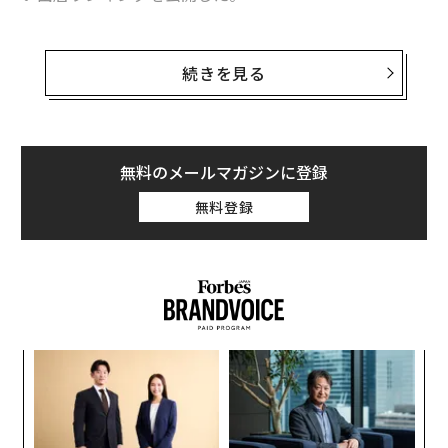
「放課後NEWS」は、10代または現役高校生を対象にし
たマーケティング情報サイト。全国の15歳から19歳を対
続きを見る
象にアンケート調査を実施し、人気の屋台トップ10を公
開した。そこから、若者たちのお祭りの楽しみ方が見え
てくる。
無料のメールマガジンに登録
無料登録
るか
〜
、く
織
う
“
T
シ