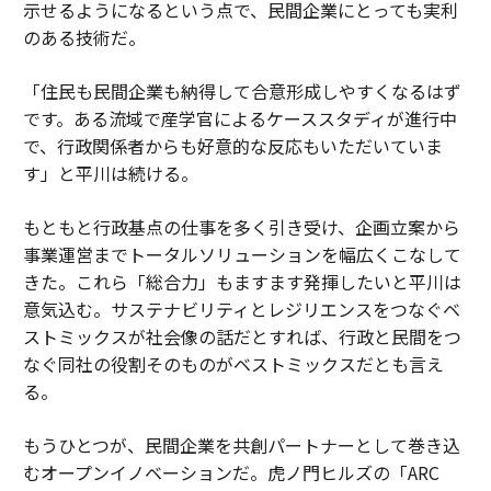
示せるようになるという点で、民間企業にとっても実利
のある技術だ。
「住民も民間企業も納得して合意形成しやすくなるはず
です。ある流域で産学官によるケーススタディが進行中
で、行政関係者からも好意的な反応もいただいていま
す」と平川は続ける。
もともと行政基点の仕事を多く引き受け、企画立案から
事業運営までトータルソリューションを幅広くこなして
きた。これら「総合力」もますます発揮したいと平川は
意気込む。サステナビリティとレジリエンスをつなぐベ
ストミックスが社会像の話だとすれば、行政と民間をつ
なぐ同社の役割そのものがベストミックスだとも言え
る。
もうひとつが、民間企業を共創パートナーとして巻き込
むオープンイノベーションだ。虎ノ門ヒルズの「ARC