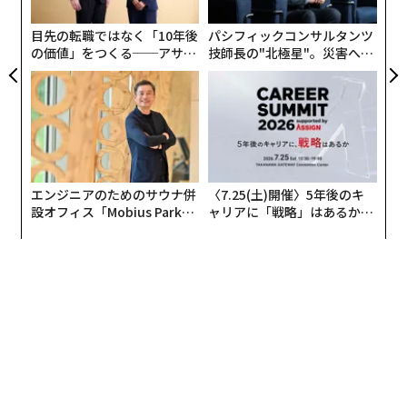
グ
1位はかき氷。夏祭りの定番だ。安いし、オシャレでイ
目先の転職ではなく「10年後
パシフィックコンサルタンツ
ンスタ映えするからとの意見が聞かれた。
の価値」をつくる──アサイ
技師長の"北極星"。災害への
ンの長期伴走型支援とは
無力感を乗り越え見つけた、
2位はチョコバナナ。これも「映える」し、お祭りでし
防災一筋20年の答え
か食べられないところがポイントのようだ。
3位は焼きそば。屋台の焼きそばは家で作るものと違っ
ておいしい、という意見が多い。このように出店で食べ
エンジニアのためのサウナ併
〈7.25(土)開催〉5年後のキ
るものはおいしく感じられることを、放課後NEWSは
設オフィス「Mobius Park」
ャリアに「戦略」はあるか。
「出店マジック」と呼んでいる。
がオープン──タマディック
トップエグゼクティブのキャ
が健康経営を徹底する理由
リアに触れる1日│CAREER S
UMMIT 2026
4位はリンゴ飴。これまたお祭りの定番。映えるからと
の意見も多かった。
5位はポテト・ふりふりポテト。6位はベビーカステラ。
これらは仲間でシェアできるのがメリットだそうだ。
7位はたこ焼き、8位は焼き鳥。これらは店によって違い