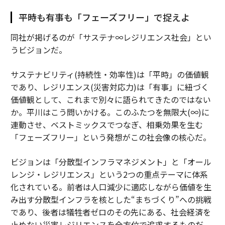
平時も有事も「フェーズフリー」で捉えよ
同社が掲げるのが「サステナ∞レジリエンス社会」とい
うビジョンだ。
サステナビリティ(持続性・効率性)は「平時」の価値観
であり、レジリエンス(災害対応力)は「有事」に紐づく
価値観として、これまで別々に語られてきたのではない
か。平川はこう問いかける。このふたつを無限大(∞)に
連動させ、ベストミックスでつなぎ、相乗効果を生む
「フェーズフリー」という発想がこの社会像の核心だ。
ビジョンは「分散型インフラマネジメント」と「オール
レンジ・レジリエンス」という2つの重点テーマに体系
化されている。前者は人口減少に適応しながら価値を生
み出す分散型インフラを核とした“まちづくり”への挑戦
であり、後者は犠牲者ゼロのその先にある、社会経済を
止めない災害レジリエンスを全方位で追求するものだ。