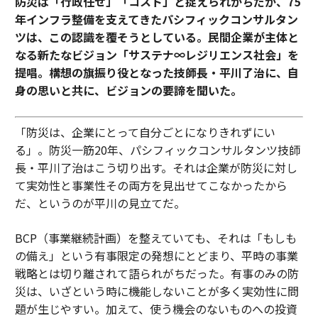
防災は「行政任せ」「コスト」と捉えられがちだが、75
年インフラ整備を支えてきたパシフィックコンサルタン
ツは、この認識を覆そうとしている。民間企業が主体と
なる新たなビジョン「サステナ∞レジリエンス社会」を
提唱。構想の旗振り役となった技師長・平川了治に、自
身の思いと共に、ビジョンの要諦を聞いた。
「防災は、企業にとって自分ごとになりきれずにい
る」。防災一筋20年、パシフィックコンサルタンツ技師
長・平川了治はこう切り出す。それは企業が防災に対し
て実効性と事業性その両方を見出せてこなかったから
だ、というのが平川の見立てだ。
BCP（事業継続計画）を整えていても、それは「もしも
の備え」という有事限定の発想にとどまり、平時の事業
戦略とは切り離されて語られがちだった。有事のみの防
災は、いざという時に機能しないことが多く実効性に問
題が生じやすい。加えて、使う機会のないものへの投資