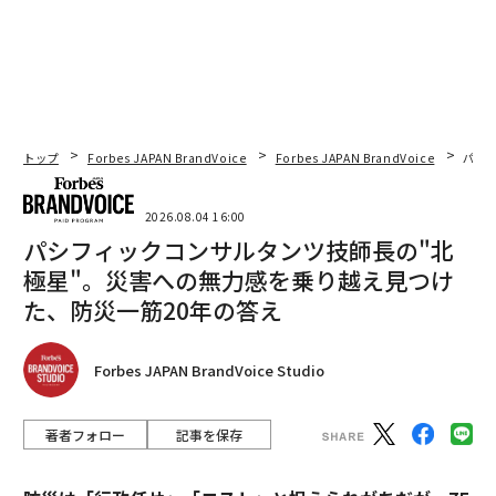
トップ
Forbes JAPAN BrandVoice
Forbes JAPAN BrandVoice
パシ
2026.08.04 16:00
パシフィックコンサルタンツ技師長の"北
極星"。災害への無力感を乗り越え見つけ
た、防災一筋20年の答え
Forbes JAPAN BrandVoice Studio
著者フォロー
記事を保存