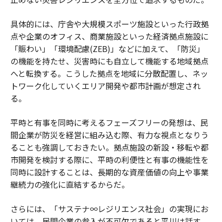
具体的には、庁舎や大規模スポーツ施設といった行政拠
点や企業のオフィス、商業施設といった経済拠点施設に
「賑わい」「環境配慮(ZEB)」などに加えて、「防災」
の機能を持たせ、災害時にも自立して機能する地域拠点
へと転換する。こうした拠点を地域に分散配置し、ネッ
トワーク化していくエリア開発や都市計画が想定され
る。
平時と有事を同時に考えるフェーズフリーの発想は、民
間企業が防災を経営に組み込む際、有力な視点となりう
ることも強調しておきたい。拠点施設の新設・移転や都
市開発を検討する際に、平時の利便性と有事の機能性を
同時に設計することは、長期的な資産価値の向上や事業
継続力の強化に直結するからだ。
さらには、「サステナ∞レジリエンス社会」の実現にお
いては、民間企業の参入が不可欠であると平川は話す。