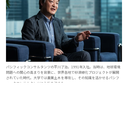
パシフィックコンサルタンツの平川了治。1991年入社。当時は、地球環境
問題への関心の高まりを背景に、世界各地で砂漠緑化プロジェクトが展開
されていた時代。大学では農業土木を専攻し、その知識を活かせるパシフ
ィックコンサルタンツに入社を決めた。
「防災は10点ずつを積み重ねる」。技師長の原
点
これほど広いビジョンを語れる平川とは、いったいどん
な人物なのか。そのキャリアをたどると、日本の防災史
との重なりも見えてくる。