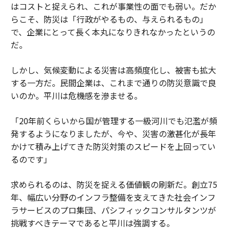
はコストと捉えられ、これが事業性の面でも弱い。だか
らこそ、防災は「行政がやるもの、与えられるもの」
で、企業にとって長く本丸になりきれなかったというの
だ。
しかし、気候変動による災害は高頻度化し、被害も拡大
する一方だ。民間企業は、これまで通りの防災意識で良
いのか。平川は危機感を滲ませる。
「20年前くらいから国が管理する一級河川でも氾濫が頻
発するようになりましたが、今や、災害の激甚化が長年
かけて積み上げてきた防災対策のスピードを上回ってい
るのです」
求められるのは、防災を捉える価値観の刷新だ。創立75
年、幅広い分野のインフラ整備を支えてきた社会インフ
ラサービスのプロ集団、パシフィックコンサルタンツが
挑戦すべきテーマであると平川は強調する。