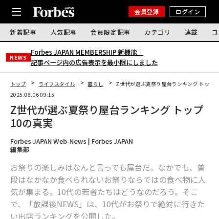
会員登録
ログイン
新着記事
人気記事
会員限定記事
カテゴリ
連載
コ
Forbes JAPAN MEMBERSHIP 新機能｜
NEWS
記事ページ内の広告表示を最小限にしました
トップ
ライフスタイル
暮らし
Z世代が選ぶ夏祭り屋台ランキング トップ1
2025.08.06 09:15
Z世代が選ぶ夏祭り屋台ランキング トップ
10の真実
Forbes JAPAN Web-News | Forbes JAPAN
編集部
お祭りの楽しみはなんと言っても屋台だ。なかでも、普
段はなかなか食べられないお祭りならではの食べ物に人
気が集まる。10代の若者たちはどうなのだろう。そこ
で、「放課後NEWS」は、10代がお祭りで絶対に行きた
い出店ランキングを公開した。