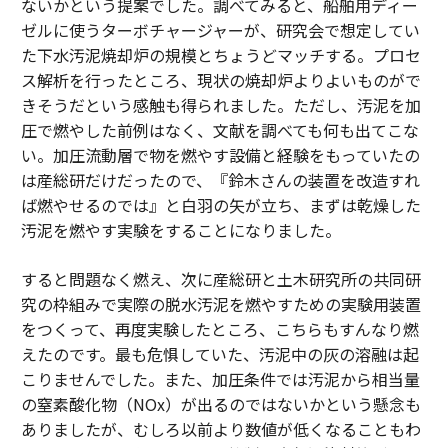
ないかという提案でした。調べてみると、船舶用ディー
ゼルに使うターボチャージャーが、研究会で想定してい
た下水汚泥焼却炉の規模とちょうどマッチする。プロセ
ス解析を行ったところ、現状の焼却炉よりよいものがで
きそうだという感触も得られました。ただし、汚泥を加
圧で燃やした前例はなく、文献を調べても何も出てこな
い。加圧流動層で物を燃やす設備と経験をもっていたの
は産総研だけだったので、『鈴木さんの装置を改造すれ
ば燃やせるのでは』と白羽の矢が立ち、まずは乾燥した
汚泥を燃やす実験をすることになりました。
すると問題なく燃え、次に産総研と土木研究所の共同研
究の枠組みで実際の脱水汚泥を燃やすための実験用装置
をつくって、再度実験したところ、こちらもすんなり燃
えたのです。最も危惧していた、汚泥中の灰の溶融は起
こりませんでした。また、加圧条件では汚泥から相当量
の窒素酸化物（NOx）が出るのではないかという懸念も
ありましたが、むしろ以前より数値が低くなることもわ