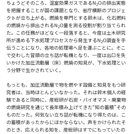
ちょうどそのころ、温室効果ガスであるN
Oの排出実態
2
を把握することが国の課題となり、省庁横断のプロジェ
クトが立ち上がる。燃焼を専門とする鈴木は、化石燃料
の燃焼から排出されるN
O量を測る役割が割り当てられ
2
た。この任務がほどなく一段落すると、今度は土木研究
所が進める下水処理プロセスから発生するN
O調査を手
2
伝うことになり、各地の処理場へ足を運ぶことに。そこ
で交わした冒頭の立ち話が転機となり、一度は出口を失
いかけた加圧流動層（床）燃焼の知見が、下水処理とい
う分野で生かされていく。
もっとも、加圧流動層で物を燃やす設備と知見をもつ研
究者は、当時ほとんどいなかった。それは鈴木個人の経
験であると同時に、産総研が石炭・バイオマス・廃棄物
の燃焼研究を通じて長年積み上げてきた“知の蓄積”その
ものだった。何気ない立ち話が転機になり得たのは、こ
の蓄積があったからにほかならない。声をかけられたそ
のとき、応えられる知を、産総研はすでにもっていたの