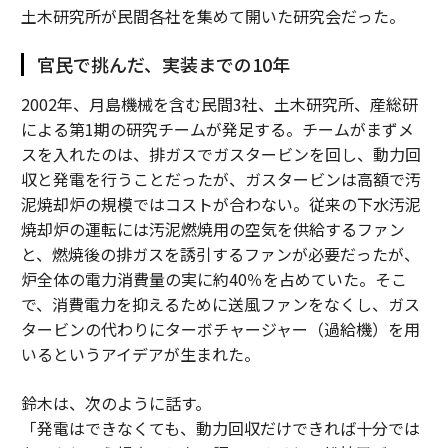
土木研究所が民間各社を集めて開いた研究会だった。
官民で挑んだ、実装までの10年
2002年、月島機械を含む民間3社、土木研究所、産総研
による第1期の研究チームが発足する。チームがまずメ
スを入れたのは、排ガスでガスタービンを回し、動力回
収と発電を行うことだったが、ガスタービンは高額で汚
泥焼却炉の規模ではコストが合わない。従来の下水汚泥
焼却炉の運転には汚泥燃焼用の空気を供給するファン
と、燃焼後の排ガスを誘引するファンが必要だったが、
炉全体の電力消費量の実に約40％を占めていた。そこ
で、消費電力を抑えるために送風ファンをなくし、ガス
タービンの代わりにターボチャージャー（過給機）を用
いるというアイデアが生まれた。
鈴木は、次のように話す。
「発電はできなくても、動力回収だけできれば十分では