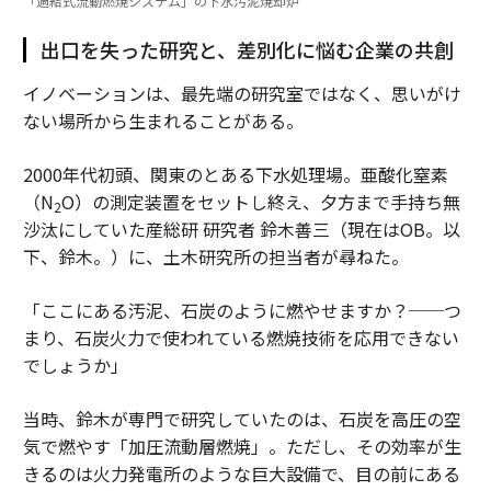
「過給式流動燃焼システム」の下水汚泥焼却炉
出口を失った研究と、差別化に悩む企業の共創
イノベーションは、最先端の研究室ではなく、思いがけ
ない場所から生まれることがある。
2000年代初頭、関東のとある下水処理場。亜酸化窒素
（N
O）の測定装置をセットし終え、夕方まで手持ち無
2
沙汰にしていた産総研 研究者 鈴木善三（現在はOB。以
下、鈴木。）に、土木研究所の担当者が尋ねた。
「ここにある汚泥、石炭のように燃やせますか？──つ
まり、石炭火力で使われている燃焼技術を応用できない
でしょうか」
当時、鈴木が専門で研究していたのは、石炭を高圧の空
気で燃やす「加圧流動層燃焼」。ただし、その効率が生
きるのは火力発電所のような巨大設備で、目の前にある