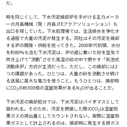
だ。
時を同じくして、下水汚泥焼却炉を手がける主力メーカ
ーの月島機械（現：月島JFEアクアソリューション）も
出口を探していた。下水処理場では、生活排水を浄化す
る過程で大量の汚泥が発生する。同社はその汚泥を焼却
する炉の開発・供給を担ってきた。2000年代初頭、水分
を約80%も含む下水汚泥は、炉の底に敷いた砂を空気で
吹き上げて“流動”させた高温の砂の中で燃やす「気泡式
流動床炉」方式が主流だった。ただし、この焼却には2
つの課題があった。ひとつは、大量の砂を流動させ続け
る送風に莫大な電力を使うこと。もうひとつは、焼却時
にCO
の約300倍の温室効果があるN
Oが出ることだ。
2
2
下水汚泥の焼却処分では、下水汚泥はバイオマスとして
扱われる。そのため、汚泥を燃焼した際のCO
は温室効
2
果ガスの排出量としてカウントされない。実際に温室効
果ガスとして計上されるのは、焼却時に発生する排ガス