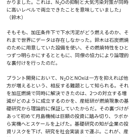
かりました。これは、N
Oの抑制と大気汚染対策が同時
2
に高いレベルで両立できたことを意味していました」
（鈴木）
そもそも、加圧条件下で下水汚泥がどう燃えるのか、そ
れまで世界にデータは存在しなかった。鈴木は石炭燃焼
のために用意していた設備を使い、その燃焼特性をひと
つずつ明らかにするとともに、同僚の協力により論理的
な裏付けを行ったのだ。
プラント開発において、N
OとNOxは一方を抑えれば他
2
方が増えるという、相反する難題として知られる。それ
を加圧燃焼で同時に解決できたのは、2つの対立する増
減がどのように成立するのかを、産総研が燃焼現象の基
礎研究から理論的に保証していたからだ。その裏づけが
あって初めて月島機械は巨額の投資に踏み切り、ラボか
ら実機へとスケールを上げた。基礎研究の知が企業の投
資リスクを下げ、研究を社会実装まで運ぶ。これが、産