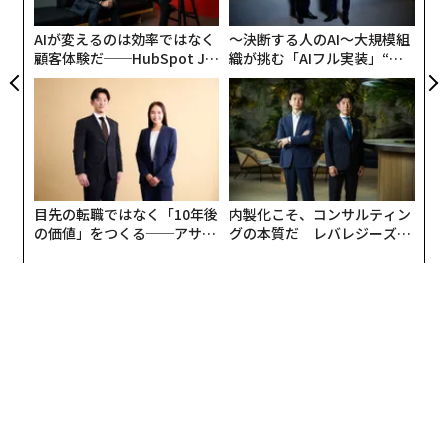
C
る
AIが変えるのは効率ではなく
〜決断する人のAI〜大規模組
顧客体験だ──HubSpot Ja
織が挑む「AIフル実装」“使
panが語る「Grow Better」
う”企業から“動く”企業へ【N
な組織のつくり方
TTドコモビジネス×PwC】
目先の転職ではなく「10年後
内製化こそ、コンサルティン
の価値」をつくる──アサイ
グの本質だ レバレジーズが
ンの長期伴走型支援とは
実践する、次世代ファームの
全貌
カーシェアリングサービスを利用する主な目的は、「旅