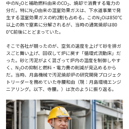
中のN
Oと補助燃料由来のCO
、焼却で消費する電力の
2
2
分だ。特にN
O由来の温室効果ガスは、下水道事業で発
2
生する温室効果ガスの約2割も占める。このN
Oは850℃
2
以上の熱で窒素に分解されるが、当時の通常焼却は80
0℃前後にとどまっていた。
そこで各社が競ったのが、空気の速度を上げて砂を排ガ
スごと舞い上げ、回収して炉に戻す「循環式流動床」だ
った。砂と汚泥がよく混ざって炉内の温度を制御しやす
く、N
Oの抑制と燃料・電力費の削減が見込めるから
2
だ。当時、月島機械で汚泥焼却炉の研究開発プロジェク
トリーダーを務めていた寺腰和由（現：月島環境エンジ
ニアリング。以下、寺腰。）は次のように振り返る。