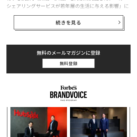
シェアリングサービスが若年層の生活に与える影響」に
関する調査の結果が公開されている。
続きを見る
それによると、カーシェアリングサービスを利用してい
るかという問いに対し、約4割が「はい」と回答した。
若年層における利用者の多さがうかがえる結果だ。サー
ビス利用者に頻度を尋ねると、「年に数回」が39.3%で
無料のメールマガジンに登録
最も多いものの、2～3カ月に1回以上利用する者は60.
無料登録
7%に上り、年間複数回利用するユーザーが多い実態
だ。
「
─
ら
「
3