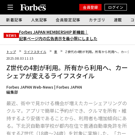
会員登録
ログイン
新着記事
人気記事
会員限定記事
カテゴリ
連載
コ
Forbes JAPAN MEMBERSHIP 新機能｜
NEWS
記事ページ内の広告表示を最小限にしました
トップ
ライフスタイル
車
Z世代の4割が利用。所有から利用へ、カーシェ
2025.08.03 11:15
Z世代の4割が利用。所有から利用へ、カー
シェアが変えるライフスタイル
Forbes JAPAN Web-News | Forbes JAPAN
編集部
最近、街中で見かける機会が増えたカーシェアリングの
クルマ。アプリで簡単に予約ができ、クルマを所有・維
持するより安価であることから、利用者も増加傾向にあ
る。下北沢自動車学校が都内在住で普通自動車免許を所
有するZ世代（18歳～24歳）を対象に実施した、「カー