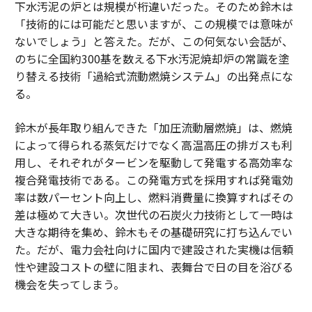
下水汚泥の炉とは規模が桁違いだった。そのため鈴木は
「技術的には可能だと思いますが、この規模では意味が
ないでしょう」と答えた。だが、この何気ない会話が、
のちに全国約300基を数える下水汚泥焼却炉の常識を塗
り替える技術「過給式流動燃焼システム」の出発点にな
る。
鈴木が長年取り組んできた「加圧流動層燃焼」は、燃焼
によって得られる蒸気だけでなく高温高圧の排ガスも利
用し、それぞれがタービンを駆動して発電する高効率な
複合発電技術である。この発電方式を採用すれば発電効
率は数パーセント向上し、燃料消費量に換算すればその
差は極めて大きい。次世代の石炭火力技術として一時は
大きな期待を集め、鈴木もその基礎研究に打ち込んでい
た。だが、電力会社向けに国内で建設された実機は信頼
性や建設コストの壁に阻まれ、表舞台で日の目を浴びる
機会を失ってしまう。