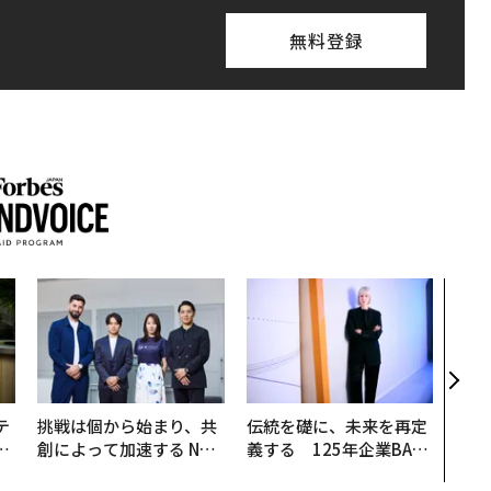
無料登録
「老
創業
カク
る、
テ
挑戦は個から始まり、共
伝統を礎に、未来を再定
レ
創によって加速する NOR
義する 125年企業BAT
世
QAIN JAPAN 特別座談会
が挑むスモークレスな未