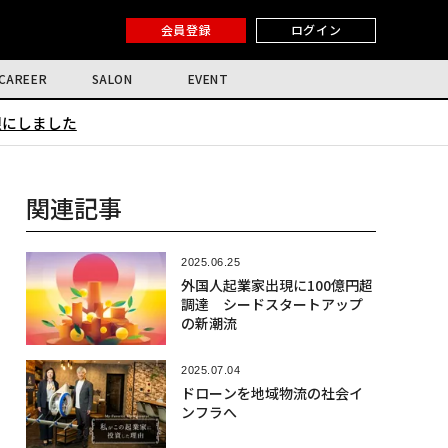
会員登録
ログイン
CAREER
SALON
EVENT
限にしました
関連記事
2025.06.25
外国人起業家出現に100億円超
調達 シードスタートアップ
の新潮流
2025.07.04
ドローンを地域物流の社会イ
ンフラへ