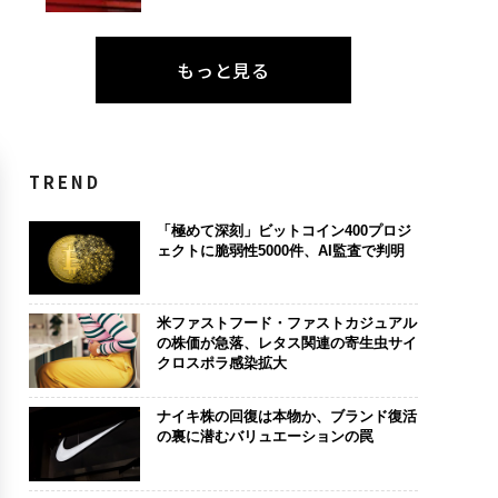
もっと見る
TREND
「極めて深刻」ビットコイン400プロジ
ェクトに脆弱性5000件、AI監査で判明
米ファストフード・ファストカジュアル
の株価が急落、レタス関連の寄生虫サイ
クロスポラ感染拡大
ナイキ株の回復は本物か、ブランド復活
の裏に潜むバリュエーションの罠