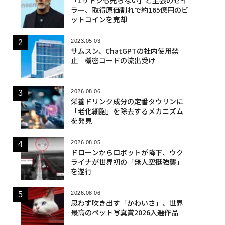
ラー、取得原価割れで約165億円のビ
ットコインを売却
2023.05.03
サムスン、ChatGPTの社内使用禁
止 機密コードの流出受け
2026.08.06
栄養ドリンク成分の定番タウリンに
「老化細胞」を除去するメカニズム
を発見
2026.08.05
ドローンからロボットが降下、ウク
ライナが世界初の「無人空挺強襲」
を遂行
2026.08.06
思わず吹き出す「かわいさ」、世界
最高のペット写真賞2026入選作品