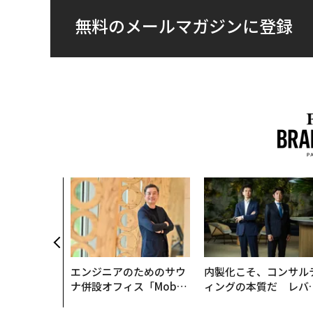
無料のメールマガジンに登録
エンジニアのためのサウ
内製化こそ、コンサル
ナ併設オフィス「Mobiu
ィングの本質だ レバ
s Park」がオープン──
ジーズが実践する、次