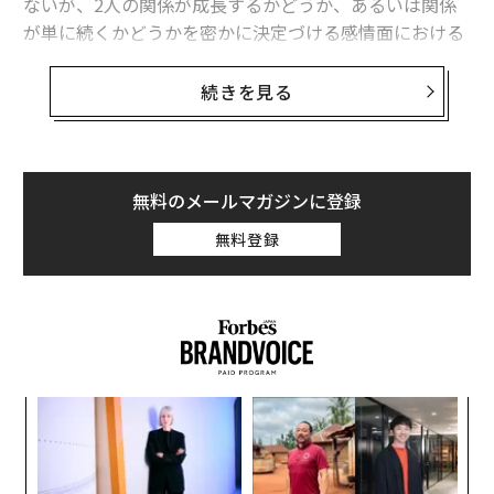
ないが、2人の関係が成長するかどうか、あるいは関係
が単に続くかどうかを密かに決定づける感情面における
1つのスキルがある。
続きを見る
「感情の主権」だ。
それは決して派手なものではない。だが、カップルが一
度このスキルを活用し始めると、喧嘩の仕方から絆を取
無料のメールマガジンに登録
り戻す方法、お互いの存在で得られる安心感まで、すべ
無料登録
てが変わる。
内
グ
実
〈7
全
ャ