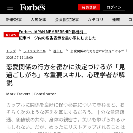
会員登録
ログイン
新着記事
人気記事
会員限定記事
カテゴリ
連載
コ
Forbes JAPAN MEMBERSHIP 新機能｜
NEWS
記事ページ内の広告表示を最小限にしました
トップ
ライフスタイル
暮らし
恋愛関係の行方を密かに決定づけるが「見
2025.07.17 18:00
恋愛関係の行方を密かに決定づけるが「見
過ごしがち」な重要スキル、心理学者が解
説
Mark Travers | Contributor
カップルに関係を良好に保つ秘訣について尋ねると、お
そらく次のような答えを耳にするだろう。十分な意思疎
通、価値観の共有、身体の親密さ。笑いも挙げられるか
もしれない。だが、めったにリストアップされることは