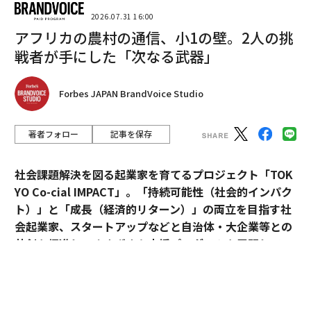
2026.07.31 16:00
2026年9月号発売中
アフリカの農村の通信、小1の壁。2人の挑
戦者が手にした「次なる武器」
最新号の購入はこちらから
Forbes JAPAN BrandVoice Studio
メンバーシップに登録する
著者フォロー
記事を保存
社会課題解決を図る起業家を育てるプロジェクト「TOK
YO Co-cial IMPACT」。
「持続可能性（社会的インパク
関連記事
ト）」と「成長（経済的リターン）」の両立を目指す社
「愛が冷めた」ことを示す5つの兆候 心理学者が教える関係修復か解消か
会起業家、スタートアップなどと自治体・大企業等との
見極めるポイント
共創を促進し、さまざまな支援プログラムを展開してい
る。
有名人の不倫や浮気になぜ「世間は大きく反応」するのか？ その理由を
心理学者が解説
2026年5月のデモデイでは、アクセラレーションプログ
恋人への愛を「美化しているだけ」かもしれないことを示す3つの兆候