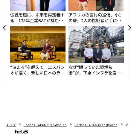
ト
リア
伝統を礎に、未来を再定義す
アフリカの農村の通信、小1
UM
る 125年企業BATが挑むス
の壁。2人の挑戦者が手にし
モークレスな未来
た「次なる武器」
“泊まる”を超えて─エスパシ
なぜ“眠っていた環境技
オが描く、新しい日本のラグ
術”が、下水インフラを変え
ジュアリー（中編）
たのか──産総研×月島JFE
アクアソリューションの10年
翻訳＝溝口慈子
トップ
Forbes JAPAN BrandVoice
Forbes JAPAN BrandVoice
アフ