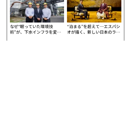
なぜ“眠っていた環境技
“泊まる”を超えて─エスパシ
術”が、下水インフラを変え
オが描く、新しい日本のラグ
たのか──産総研×月島JFE
ジュアリー（中編）
アクアソリューションの10年