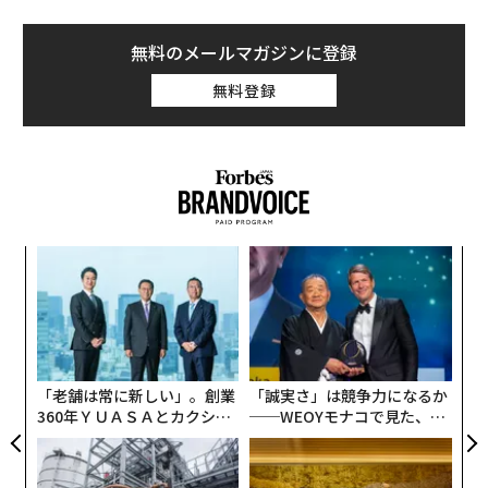
無料のメールマガジンに登録
無料登録
目
の
ン
〈7
ャ
ト
リア
「老舗は常に新しい」。創業
「誠実さ」は競争力になるか
UM
360年ＹＵＡＳＡとカクシン
──WEOYモナコで見た、く
CEO田尻望が語る、AIを超え
ら寿司の経営哲学
る人の価値