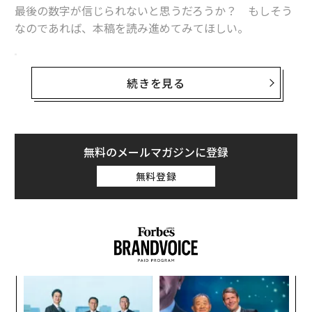
最後の数字が信じられないと思うだろうか？ もしそう
なのであれば、本稿を読み進めてみてほしい。
インフレの影響で、米国人の約4人に3人が「経
済的な安心感がない」との答え
続きを見る
消費者向け金融サービス企業Bankrateの新しい調査で、
米国の給与事情が明らかになり、高収入を稼いでいる人
であっても、実際には「裕福」ではないと感じているの
無料のメールマガジンに登録
かが分かった。同調査では米国人の約4人に3人が「経済
的な安心感がない」と答えており、その主な原因はイン
無料登録
フレである（最近はインフレも落ち着いてはいるが）。
Bankrateはこの結果について以下のように説明してい
る。
「例えば、
米労働統計局（BLS）によれば
、2020年1月
の10万ドル（約1450万円）の給与は、2025年4月の12万
目
4353ドル（約1800万円）と同じ購買力を持つ。つまり、
の
ン