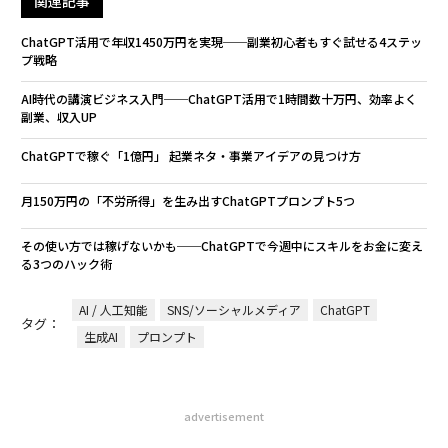
関連記事
ChatGPT活用で年収1450万円を実現──副業初心者もすぐ試せる4ステッ
プ戦略
AI時代の講演ビジネス入門──ChatGPT活用で1時間数十万円、効率よく
副業、収入UP
ChatGPTで稼ぐ「1億円」 起業ネタ・事業アイデアの見つけ方
月150万円の「不労所得」を生み出すChatGPTプロンプト5つ
その使い方では稼げないかも──ChatGPTで今週中にスキルをお金に変え
る3つのハック術
AI / 人工知能
SNS/ソーシャルメディア
ChatGPT
タグ：
生成AI
プロンプト
advertisement