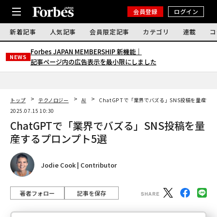
会員登録
ログイン
新着記事
人気記事
会員限定記事
カテゴリ
連載
コ
Forbes JAPAN MEMBERSHIP 新機能｜
NEWS
記事ページ内の広告表示を最小限にしました
トップ
テクノロジー
AI
ChatGPTで「業界でバズる」SNS投稿を量産す
2025.07.15 10:30
ChatGPTで「業界でバズる」SNS投稿を量
産するプロンプト5選
Jodie Cook | Contributor
著者フォロー
記事を保存