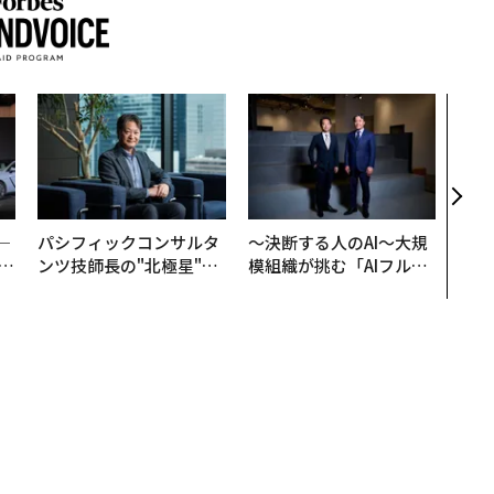
目先
年後
─ア
支援
─
パシフィックコンサルタ
〜決断する人のAI〜大規
E
ンツ技師長の"北極星"。
模組織が挑む「AIフル実
災害への無力感を乗り越
装」“使う”企業から“動
え見つけた、防災一筋20
く”企業へ【NTTドコモ
年の答え
ビジネス×PwC】