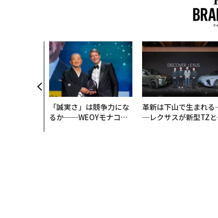
「誠実さ」は競争力にな
革新は下山で生まれる
るか──WEOYモナコで
─レクサスが新型TZと
見た、くら寿司の経営哲
Sに込めた「DISCOVE
学
R」の哲学