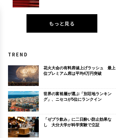
もっと見る
TREND
花火大会の有料席値上げラッシュ 最上
位プレミアム席は平均4万円突破
世界の富裕層が選ぶ「別荘地ランキン
グ」、ニセコが5位にランクイン
「ゼブラ飲み」に二日酔い防止効果な
し 大分大学が科学実験で立証