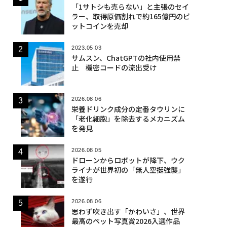
「1サトシも売らない」と主張のセイ
ラー、取得原価割れで約165億円のビ
ットコインを売却
2023.05.03
サムスン、ChatGPTの社内使用禁
止 機密コードの流出受け
2026.08.06
栄養ドリンク成分の定番タウリンに
「老化細胞」を除去するメカニズム
を発見
2026.08.05
ドローンからロボットが降下、ウク
ライナが世界初の「無人空挺強襲」
を遂行
2026.08.06
思わず吹き出す「かわいさ」、世界
最高のペット写真賞2026入選作品