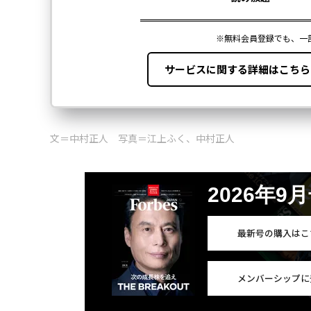
文＝中村正人 写真＝江上ふく、中村正人
2026年9
最新号の購入はこ
メンバーシップに