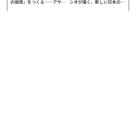
の価値」をつくる──アサイ
シオが描く、新しい日本のラ
ンの長期伴走型支援とは
グジュアリー（前編）
編集＝上田裕資
2026年9月号発売中
最新号の購入はこちらから