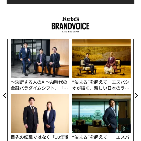
この大統領令には一部の例外が設けられていたが、医師
に対する例外は明記されていない。カリミは、長年の努
力を重ねて米国での機会を勝ち取ったのだが、今はただ
待つことしかできない。
挑
よっ
PA
ア
の
た
〜決断する人のAI〜AI時代の
“泊まる”を超えて─エスパシ
金融パラダイムシフト、「超
オが描く、新しい日本のラグ
個別化」の核心 【MUFG×ウ
ジュアリー（中編）
ェルスナビ×PwC】
目先の転職ではなく「10年後
“泊まる”を超えて──エスパ