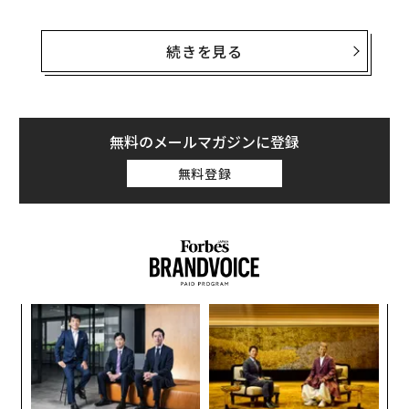
ギャラップが6月に実施した世論調査の
結果
によると、
調査対象の成人の79％が「移民は米国にとって良い」と
続きを見る
回答し、否定的にとらえている人の割合は過去最低の1
7％だった。移民は悪影響を及ぼしていると考える米国
人が増加していた2021〜2024年のトレンドがひっくり
返っているようだ。
無料のメールマガジンに登録
無料登録
ギャラップのレポートによると、移民に対する肯定的な
受け止めの増加は主に共和党支持者の間でみられ、無党
派層ではそれほどでもなかった。移民は米国にとって有
益な存在だと考える民主党支持者は過去最高の91％に達
した。
挑
よっ
PA
ア
の
た