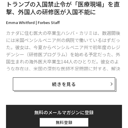
トランプの入国禁止令が「医療現場」を直
撃、外国人の研修医が入国不能に
Emma Whitford | Forbes Staff
カナダに住む医大の卒業生ハシバ・カリミは、数週間後
には米国ペンシルベニア州の病院で働いているはずだっ
た。彼女は、今夏からペンシルベニア州で初年度のレジ
デンシー（研修医プログラム）を始める予定だった、外
国生まれの海外医大卒業生144人のひとりだ。彼女のよ
うな存在は、米国の深刻な医師不足問題に対する、解決
策の一端を担っている。
続きを見る
しかし、彼女が米国に入国できるのは、当分先のことに
なりそうだ。なぜなら、カナダ在住でトルコで医学教育
を受けたカリミは、アフガニスタン生まれだからだ。彼
女のH-1Bビザの面接は6月9日に予定されていたが、そ
無料のメールマガジンに登録
の日は、19カ国からの入国を禁止する、トランプ大統領
無料登録
が署名した大統領令が発効した日でもあった。