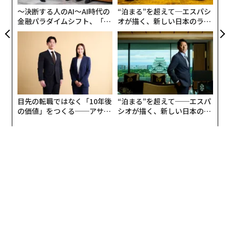
〜決断する人のAI〜AI時代の
“泊まる”を超えて─エスパシ
金融パラダイムシフト、「超
オが描く、新しい日本のラグ
個別化」の核心 【MUFG×ウ
ジュアリー（中編）
ェルスナビ×PwC】
目先の転職ではなく「10年後
“泊まる”を超えて──エスパ
の価値」をつくる──アサイ
シオが描く、新しい日本のラ
ンの長期伴走型支援とは
グジュアリー（前編）