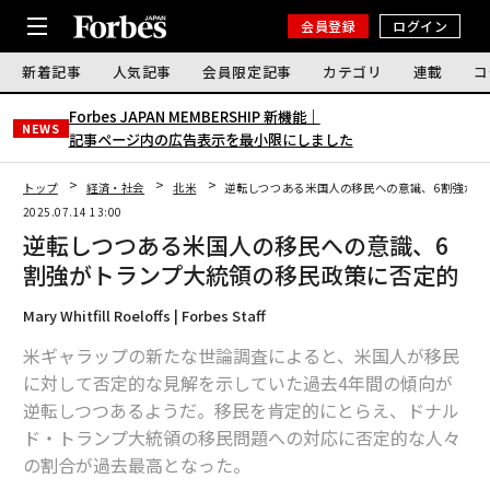
会員登録
ログイン
新着記事
人気記事
会員限定記事
カテゴリ
連載
コ
Forbes JAPAN MEMBERSHIP 新機能｜
NEWS
記事ページ内の広告表示を最小限にしました
トップ
経済・社会
北米
逆転しつつある米国人の移民への意識、6割強がト
2025.07.14 13:00
逆転しつつある米国人の移民への意識、6
割強がトランプ大統領の移民政策に否定的
Mary Whitfill Roeloffs | Forbes Staff
米ギャラップの新たな世論調査によると、米国人が移民
に対して否定的な見解を示していた過去4年間の傾向が
逆転しつつあるようだ。移民を肯定的にとらえ、ドナル
ド・トランプ大統領の移民問題への対応に否定的な人々
の割合が過去最高となった。