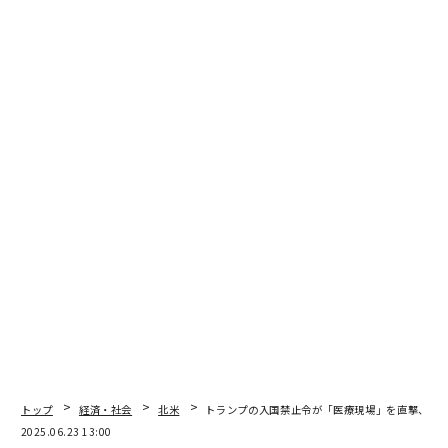
トップ
経済・社会
北米
トランプの入国禁止令が「医療現場」を直撃、外
2025.06.23 13:00