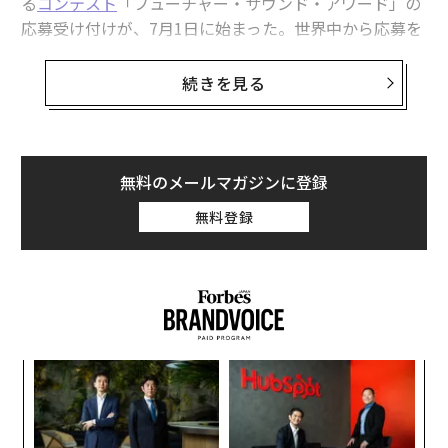
る
コンテスト
「フューチャー・サウンド・アワード」の
応募受け付けが、7月1日に始まった。世界中から応募を
募り、審査では作品のインスピレーションやプロセス、
音声、歌詞、ビートなどの要素が吟味されるほか、専用
続きを見る
ランキングでの順位も加味される。AIをめぐっては倫理
面や法律面での議論が活発になっており、このコンテス
トでは著作権で保護された素材を使っている作品は失格
となる。上位入賞者3人には、賞金計1万ドル（約144万
無料のメールマガジンに登録
円）が贈られる。
無料登録
「表現力のある歌詞やChatGPTを駆使しているだけでは
ないもの、編集されたもの、少し人間味のあるものを求
めている」とコンテストの審査員ジェフ・ナンは語る。
英ロンドンを拠点に活動する音楽プロデューサーのナン
が手がけた曲は、ディズニーやJPモルガンなどに使用さ
〜
れている。「AIの活用に焦点を当てたコンテストとはい
織
え、人間らしさからポジティブな影響を受けるはずだ」
う
〜
T
金