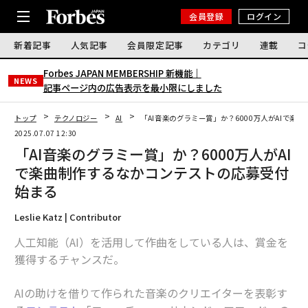
会員登録
ログイン
新着記事
人気記事
会員限定記事
カテゴリ
連載
コ
Forbes JAPAN MEMBERSHIP 新機能｜
NEWS
記事ページ内の広告表示を最小限にしました
トップ
テクノロジー
AI
「AI音楽のグラミー賞」か？6000万人がAIで
2025.07.07 12:30
「AI音楽のグラミー賞」か？6000万人がAI
で楽曲制作するなかコンテストの応募受付
始まる
Leslie Katz | Contributor
人工知能（AI）を活用して作曲をしている人は、賞金を
獲得するチャンスだ。
AIの助けを借りて作られた音楽のクリエイターを表彰す