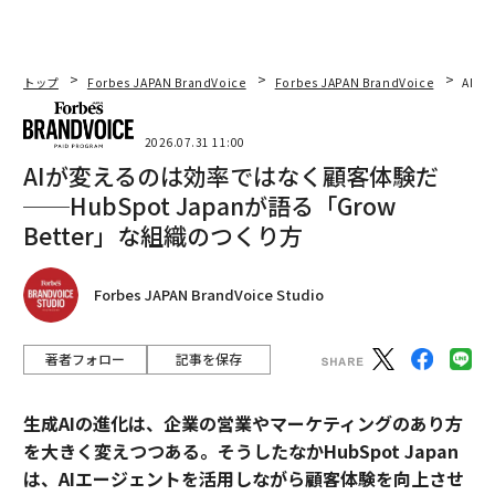
トップ
Forbes JAPAN BrandVoice
Forbes JAPAN BrandVoice
AIが
2026.07.31 11:00
AIが変えるのは効率ではなく顧客体験だ
──HubSpot Japanが語る「Grow
Better」な組織のつくり方
Forbes JAPAN BrandVoice Studio
著者フォロー
記事を保存
生成AIの進化は、企業の営業やマーケティングのあり方
を大きく変えつつある。そうしたなかHubSpot Japan
は、AIエージェントを活用しながら顧客体験を向上させ