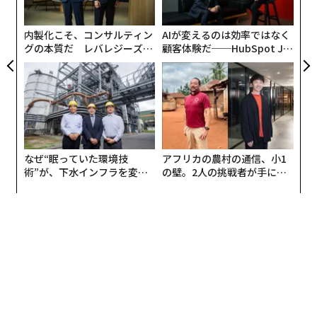
個
ェ
内製化こそ、コンサルティン
AIが変えるのは効率ではなく
グの本質だ レバレジーズが
顧客体験だ──HubSpot Ja
実践する、次世代ファームの
panが語る「Grow Better」
全貌
な組織のつくり方
なぜ“眠っていた環境技
アフリカの農村の通信、小1
術”が、下水インフラを変え
の壁。2人の挑戦者が手にし
たのか──産総研×月島JFE
た「次なる武器」
アクアソリューションの10年