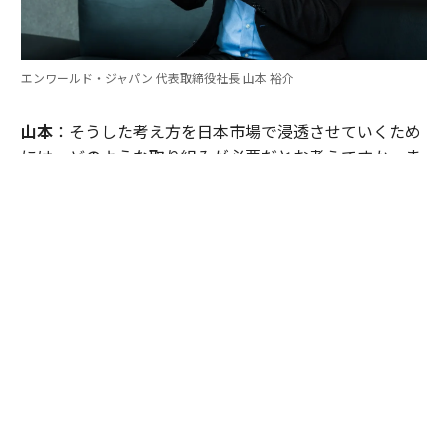
エンワールド・ジャパン 代表取締役社長 山本 裕介
山本
：そうした考え方を日本市場で浸透させていくため
には、どのような取り組みが必要だとお考えですか。ま
たグローバル本社と日本市場の間で「橋渡し役」を務め
るなかで感じることも聞かせてください。
伊佐
：日本企業がどうすれば「顧客の成功」を起点にGr
ow Betterできるか──それを今でも考え続けていま
す。環境が変わればGrow Betterの実現の仕方も変わる
し、必要なツールも変わる。「どうするべきなんだろ
う」と問い続けることが大切だと思っていて、それが私
をここに留めている理由です。
外資系企業でよくあるのは、本社側がグローバルで成功