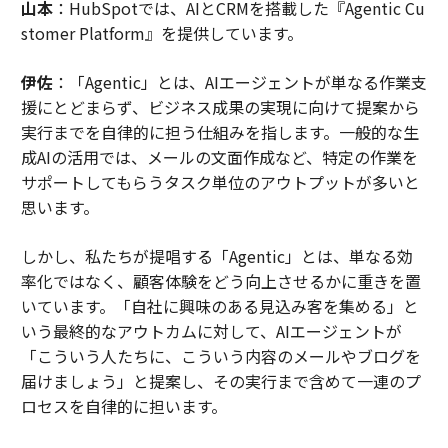
山本
：HubSpotでは、AIとCRMを搭載した『Agentic Cu
stomer Platform』を提供しています。
伊佐
：「Agentic」とは、AIエージェントが単なる作業支
援にとどまらず、ビジネス成果の実現に向けて提案から
実行までを自律的に担う仕組みを指します。一般的な生
成AIの活用では、メールの文面作成など、特定の作業を
サポートしてもらうタスク単位のアウトプットが多いと
思います。
しかし、私たちが提唱する「Agentic」とは、単なる効
率化ではなく、顧客体験をどう向上させるかに重きを置
いています。「自社に興味のある見込み客を集める」と
いう最終的なアウトカムに対して、AIエージェントが
「こういう人たちに、こういう内容のメールやブログを
届けましょう」と提案し、その実行まで含めて一連のプ
ロセスを自律的に担います。