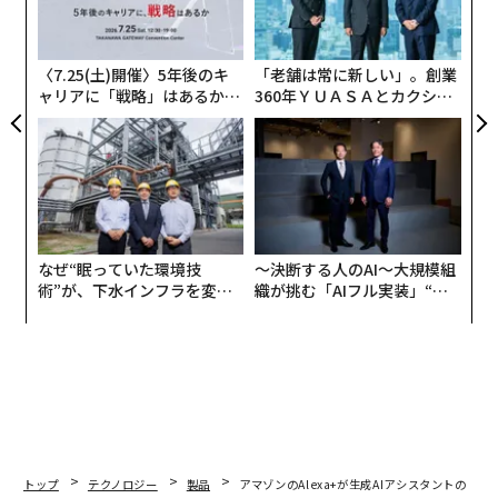
Amazon Musicの特徴を浮き彫りにしてみよう。
の
ン
起源は2000年11月に、日本でAmazon.co.jpによるオン
〈7.25(土)開催〉5年後のキ
「老舗は常に新しい」。創業
ラインストアがオープンしたところだろう。その1年後、
ャリアに「戦略」はあるか。
360年ＹＵＡＳＡとカクシン
トップエグゼクティブのキャ
CEO田尻望が語る、AIを超え
書籍に続いてCDの販売が始まる。2010年にはMP3音楽
リアに触れる1日│CAREER S
る人の価値
ファイルをAmazon.co.jpでダウンロード販売するデジタ
UMMIT 2026
ル音楽配信サービスの「Amazon MP3」も始まった。当
時はiPodやソニーのポータブル音楽プレーヤー「ウォー
クマン」の全盛期だったことから、アマゾンのダウンロ
ード配信はさまざまな音楽ファンから好評を得た。
なぜ“眠っていた環境技
〜決断する人のAI〜大規模組
術”が、下水インフラを変え
織が挑む「AIフル実装」“使
2015年にはアマゾンの定額制音楽ストリーミングサービ
たのか──産総研×月島JFE
う”企業から“動く”企業へ【N
アクアソリューションの10年
TTドコモビジネス×PwC】
ス「Prime Music」が日本に上陸する。100万曲を超え
る楽曲が定額「聴き放題」で楽しめるサービスは、やが
て2017年に登場する、楽曲数を4000万以上に拡大したA
mazon Music Unlimitedに進化する。音楽好きを自負す
る筆者も、自分のCD/レコード棚にあるお気に入りの楽
曲が、スマホやPCのアプリ上で「ほぼ見つかる」サービ
トップ
テクノロジー
製品
アマゾンのAlexa+が生成AIアシスタントの「