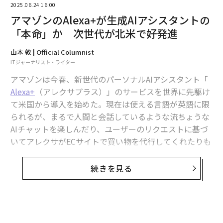
スを現在も愛用している。
2025.06.24 16:00
アマゾンのAlexa+が生成AIアシスタントの
「本命」か 次世代が北米で好発進
山本 敦 | Official Columnist
ITジャーナリスト・ライター
アマゾンは今春、新世代のパーソナルAIアシスタント「
Alexa+
（アレクサプラス）」のサービスを世界に先駆け
て米国から導入を始めた。現在は使える言語が英語に限
られるが、まるで人間と会話しているような流ちょうな
AIチャットを楽しんだり、ユーザーのリクエストに基づ
いてアレクサがECサイトで買い物を代行してくれたりも
する。
発表会のステージで月額1080円で提供されているAmazon Music Unlimited
続きを見る
の特徴を語るライアン氏。1億曲を超える音楽作品とポッドキャストのほ
2023年10月にアマゾンのデバイス・サービス部門のシニ
か、Audibleのオーディオブックが楽しめるようになった
ア・バイスプレジデントに着任してから敏腕を振るうパ
ノス・パネイ氏に、Alexa+の現状と今後の展望、日本市
コロナ禍の中にもアーティストと
場への投入に向けた意気込みを聞いた。
次ページ ＞