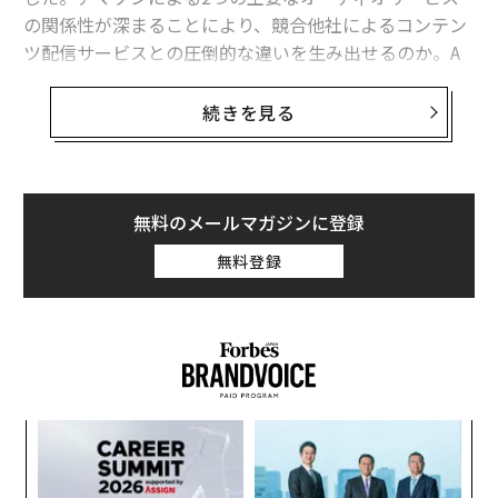
の関係性が深まることにより、競合他社によるコンテン
ツ配信サービスとの圧倒的な違いを生み出せるのか。A
mazon Musicの統括責任者であるライアン・レディント
ン氏にインタビューした。
続きを見る
Amazon Musicはユーザーのため「クオリテ
ィ」にこだわってきた
無料のメールマガジンに登録
アマゾンによると、現在Amazon Musicは世界有数の音
楽ストリーミングサービスとして毎日、数百万人以上の
無料登録
ユーザーに利用されている。特に日本ではAmazon Musi
c Unlimitedの会員数が過去5年間で約3倍に増加したと
いう。「プレミアムなオーディオ体験を優れたコストパ
フォーマンスで提供し、ファンとアーティストを結びつ
ける」という使命を貫いてきたことが、この成功を呼び
寄せたのだとレディントン氏は語っている。
伝
る
モ
アマゾンによる音楽サービスの歴史を振り返りながら、
目