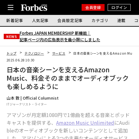
会員登録
ログイン
新着記事
人気記事
会員限定記事
カテゴリ
連載
コ
Forbes JAPAN MEMBERSHIP 新機能｜
NEWS
記事ページ内の広告表示を最小限にしました
トップ
テクノロジー
サービス
日本の音楽シーンを支えるAmazon Mus
2025.06.28 10:30
日本の音楽シーンを支えるAmazon
Music、料金そのままでオーディオブック
も楽しめるように
山本 敦 | Official Columnist
ITジャーナリスト・ライター
アマゾンが月定額1080円で1億曲を超える音楽とポッド
キャストを提供する、
Amazon Music Unlimited
にAudi
bleのオーディオブックを新しいコンテンツとして追加
した。アマゾンによる2つの主要なオーディオサービス