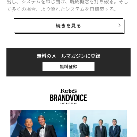
出し、システムをねじ曲げ、既成概念を打ち破る。そし
て多くの場合、より優れたシステムを再構築する。
起業であれ、チームを率いることであれ、業界再編であ
続きを見る
れ、高い主体性を持つ人は、より迅速によりスマート
に、より大きな影響力を持ってイノベーションを起こ
す。
無料のメールマガジンに登録
高い主体性を持つ人は、特定の暗黙のルール、言い換え
無料登録
ると認知的枠組みに従って行動している。そうした枠組
みは彼らが、他者が障害と捉えるところにチャンスを見
いだし、驚くべき効率で実行に移すことを可能にしてい
る。高い主体性を持つ人は、ただ現状に反応するだけで
なく、積極的に未来を形づくる。
ア
の
た
“
シ