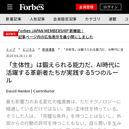
会員登録
ログイン
新着記事
人気記事
会員限定記事
カテゴリ
連載
コ
Forbes JAPAN MEMBERSHIP 新機能｜
NEWS
記事ページ内の広告表示を最小限にしました
トップ
ビジネス
新規事業
「主体性」は鍛えられる能力だ、AI時代に活躍
2025.06.24 12:30
「主体性」は鍛えられる能力だ、AI時代に
活躍する革新者たちが実践する5つのルー
ル
David Henkin | Contributor
最も影響力のある変化の推進者は、ただテクノロジーに
精通しているだけではない。高い主体性を持っている。
そうした人は、「完璧な条件」を待つことはないし、外
部からの行動の許可を待つこともない。自ら勢いを生み