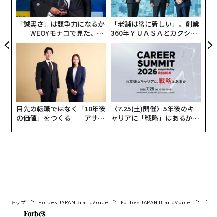
グ
「誠実さ」は競争力になるか
「老舗は常に新しい」。創業
──WEOYモナコで見た、く
360年ＹＵＡＳＡとカクシン
ら寿司の経営哲学
CEO田尻望が語る、AIを超え
る人の価値
目先の転職ではなく「10年後
〈7.25(土)開催〉5年後のキ
の価値」をつくる──アサイ
ャリアに「戦略」はあるか。
ンの長期伴走型支援とは
トップエグゼクティブのキャ
リアに触れる1日│CAREER S
UMMIT 2026
トップ
Forbes JAPAN BrandVoice
Forbes JAPAN BrandVoice
「コン