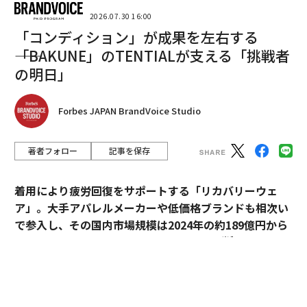
2026.07.30 16:00
「コンディション」が成果を左右する
翻訳＝米井香織/ガリレオ
――「BAKUNE」のTENTIALが支える「挑戦者
の明日」
2026年9月号発売中
Forbes JAPAN BrandVoice Studio
最新号の購入はこちらから
著者フォロー
記事を保存
メンバーシップに登録する
着用により疲労回復をサポートする「リカバリーウェ
ア」。大手アパレルメーカーや低価格ブランドも相次い
で参入し、その国内市場規模は2024年の約189億円から
※1
2030年には約1,700億円へ拡大すると予測
されてい
る。
関連記事
高卒で年収1000万円も、「AIに奪われない」学位不要の仕事13選
過熱するマーケットにおいて、価格競争とは一線を画す