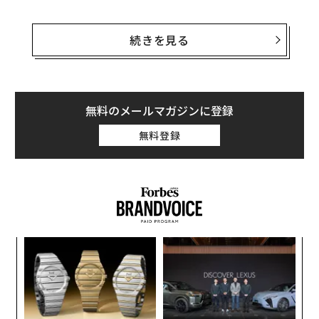
過去数年間、何十曲もの楽曲がこのバイラルの恩恵を受
けてきた。そして、レディオヘッドはその効果で復活を
続きを見る
遂げた最新のアーティストとなった。その曲は、ファン
にとっては往年の名曲ではあるが、同曲がメジャー音楽
チャートにランクインするのはこれが初めてのことだ。
無料のメールマガジンに登録
『Let Down』が4つのビルボード・チャートに
無料登録
デビュー
創業
A
シン
顧客
超え
pa
「
な
左右
T