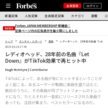
会員登録
ログイン
新着記事
人気記事
会員限定記事
カテゴリ
連載
コ
Forbes JAPAN MEMBERSHIP 新機能｜
NEWS
記事ページ内の広告表示を最小限にしました
トップ
エンタメ・スポーツ
音楽
レディオヘッド、28年前の名曲『Let Do
2025.06.16 17:30
レディオヘッド、28年前の名曲『Let
Down』がTikTok効果で再ヒット中
Hugh McIntyre | Contributor
TikTokによって、ある曲が急にヒットするということが
よく起こる。あるユーザーが動画に楽曲を盛り込むと、
数日のうちに、その楽曲が同プラットフォームのトレン
ドになり、たとえそれが一昔前にリリースされた楽曲で
あっても、注目が集まり、ベストセラーになるのだ。