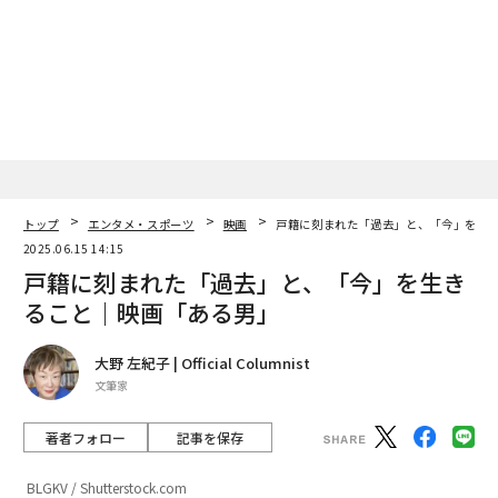
Netflix、待望の新作ミステリー『生き存えしものたち』が100％の批評家
スコアを獲得
往年の米ロックバンドCCR、1971年発売の名曲『雨を見たかい』がヒット
中
SNS/ソーシャルメディア
TikTok
音楽
ビルボード
タグ：
音楽チャート/ヒットチャート
トップ
エンタメ・スポーツ
映画
戸籍に刻まれた「過去」と、「今」を生
2025.06.15 14:15
戸籍に刻まれた「過去」と、「今」を生き
advertisement
ること｜映画「ある男」
大野 左紀子 | Official Columnist
文筆家
著者フォロー
記事を保存
BLGKV / Shutterstock.com