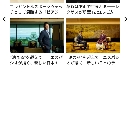
日
エレガントなスポーツウォッ
革新は下山で生まれる──レ
ここ数日間、レディオヘッドによる楽曲『Let Down』
チとして君臨する「ピアジ
クサスが新型TZとESに込め
が膨大な数のTikTok動画に採用されているだけでなく、
ェ」ポロの魅力
た「DISCOVER」の哲学
ファンメイドと呼ばれるエディット動画に採用されてい
る。その人気の急上昇もあり、多くの人がストリーミン
グ・プラットフォームや店頭に足を運び、この曲を聴き
込んでいる。その中には、初めてこの曲を知った人もい
れば、レディオヘッドの楽曲がどれほど自分たちに影響
“泊まる”を超えて──エスパ
“泊まる”を超えて─エスパシ
を与えたかを再認識した長年のファンもいることだろ
シオが描く、新しい日本のラ
オが描く、新しい日本のラグ
う。
グジュアリー（前編）
ジュアリー（中編）