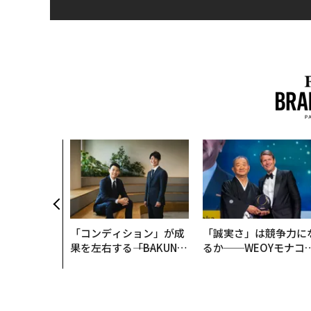
「コンディション」が成
「誠実さ」は競争力に
果を左右する――「BAKUN
るか──WEOYモナコ
E」のTENTIALが支える
見た、くら寿司の経営
「挑戦者の明日」
学