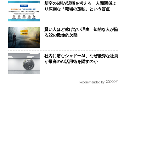
新卒の6割が退職を考える 人間関係よ
り深刻な「職場の孤独」という盲点
賢い人ほど稼げない理由 知的な人が陥
る22の致命的欠陥
社内に潜むシャドーAI、なぜ優秀な社員
が最高のAI活用術を隠すのか
“眠っていた環境技
“泊まる”を超えて──エ
エンジニアの
が、下水インフラを
スパシオが描く、新しい
ナ併設オフィス
Recommended by
たのか──産総研×
日本のラグジュアリー
s Park」が
JFEアクアソリュー
（前編）
タマディック
ンの10年
を徹底する理