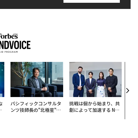
なぜ
術”
変え
月島
ショ
な
パシフィックコンサルタ
挑戦は個から始まり、共
で
ンツ技師長の"北極星"。
創によって加速する NOR
哲
災害への無力感を乗り越
QAIN JAPAN 特別座談会
え見つけた、防災一筋20
年の答え