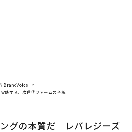
N BrandVoice
が実践する、次世代ファームの全貌
ィングの本質だ レバレジーズ