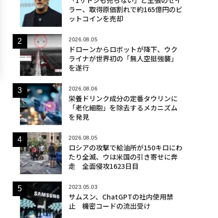
ラー、取得原価割れで約165億円のビ
ットコインを売却
2026.08.05
ドローンからロボットが降下、ウク
ライナが世界初の「無人空挺強襲」
を遂行
2026.08.06
栄養ドリンク成分の定番タウリンに
「老化細胞」を除去するメカニズム
を発見
2026.08.05
ロシアの攻撃で給油所が150キロにわ
たり全滅、ウは米国の引き寄せに奔
走 全面侵攻1623日目
2023.05.03
サムスン、ChatGPTの社内使用禁
止 機密コードの流出受け