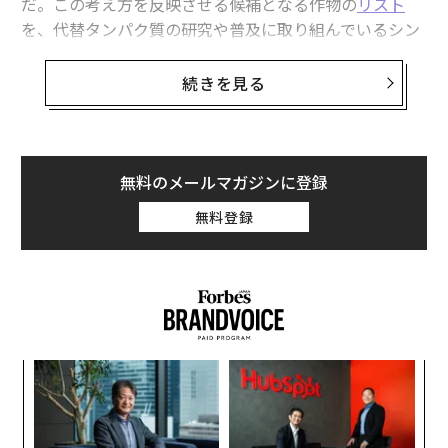
だ。この考え方を反映させる候補となる作物の
リスト
を、代替タンパク質の研究や普及に取り組んでいるシン
クタンク、Good Food Institute（グッド・フード・イ
ンスティテュート）が公表している。このような可能性
続きを見る
をひらくことができれば、作物の価値を高めるだけでな
く、土地や水、燃料、栽培過程で投じる他の物など、全
体的な資源利用効率を高めることができる。
無料のメールマガジンに登録
トウモロコシ
や大豆といった主要商品作物の大半では潜
無料登録
在的な副産物や「サイドストリーム（従来捨てられてい
るようなもの）」のほぼすべてが回収されて販売されて
いる。他の多くの作物では、収穫物を完全に利用するた
めに必要な過程やロジスティクス、事業構造を開発する
のはかなり難しい。だからこそ、この種のイノベーショ
ンがカカオに応用されている例を見るのは励みになる。
ア
カカオは人気のフレーバーの一つであるチョコレートの
の
原料となっている作物だ。
た
〜
金