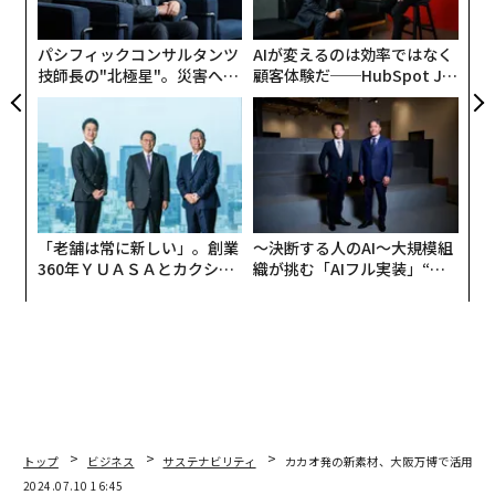
カカオは熱帯樹木の作物で、大きなさや（カカオポッ
個
ド）をつける。ポッドの中の種子は一般に「豆」と呼ば
ェ
パシフィックコンサルタンツ
AIが変えるのは効率ではなく
れ、収穫重量の30％しかない。残りの70％は繊維質の
技師長の"北極星"。災害への
顧客体験だ──HubSpot Ja
「皮」と白い果肉だ。
無力感を乗り越え見つけた、
panが語る「Grow Better」
防災一筋20年の答え
な組織のつくり方
「老舗は常に新しい」。創業
〜決断する人のAI〜大規模組
360年ＹＵＡＳＡとカクシン
織が挑む「AIフル実装」“使
CEO田尻望が語る、AIを超え
う”企業から“動く”企業へ【N
る人の価値
TTドコモビジネス×PwC】
トップ
ビジネス
サステナビリティ
カカオ発の新素材、大阪万博で活用さ
2024.07.10 16:45