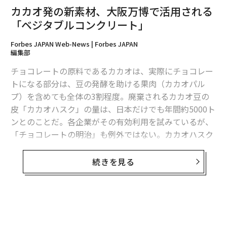
カカオ発の新素材、大阪万博で活用される
「ベジタブルコンクリート」
Forbes JAPAN Web-News | Forbes JAPAN
編集部
チョコレートの原料であるカカオは、実際にチョコレー
トになる部分は、豆の発酵を助ける果肉（カカオパル
プ）を含めても全体の3割程度。廃棄されるカカオ豆の
皮「カカオハスク」の量は、日本だけでも年間約5000ト
ンとのことだ。各企業がその有効利用を試みているが、
翻訳＝溝口慈子
「チョコレートの明治」も例外ではない。カカオハスク
から作られる「ベジタブルコンクリート」を関西・大阪
万博で利用する計画に協賛することになった。
続きを見る
2026年9月号発売中
最新号の購入はこちらから