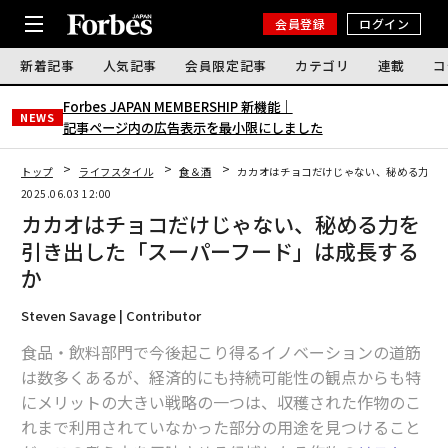
会員登録
ログイン
新着記事
人気記事
会員限定記事
カテゴリ
連載
コ
Forbes JAPAN MEMBERSHIP 新機能｜
NEWS
記事ページ内の広告表示を最小限にしました
トップ
ライフスタイル
食＆酒
カカオはチョコだけじゃない、秘める力を
2025.06.03 12:00
カカオはチョコだけじゃない、秘める力を
引き出した「スーパーフード」は成長する
か
Steven Savage | Contributor
食品・飲料部門で今後起こり得るイノベーションの道筋
は数多くあるが、経済的にも持続可能性の観点からも特
にメリットの大きい戦略の一つは、収穫された作物のこ
れまで利用されていなかった部分の用途を見つけること