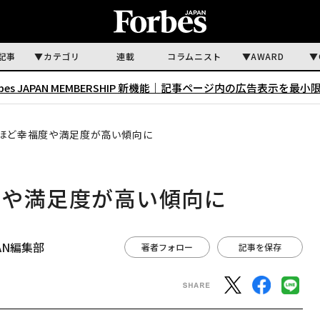
記事
カテゴリ
連載
コラムニスト
AWARD
rbes JAPAN MEMBERSHIP 新機能｜
記事ページ内の広告表示を最小
ほど幸福度や満足度が高い傾向に
度や満足度が高い傾向に
APAN編集部
著者フォロー
記事を保存