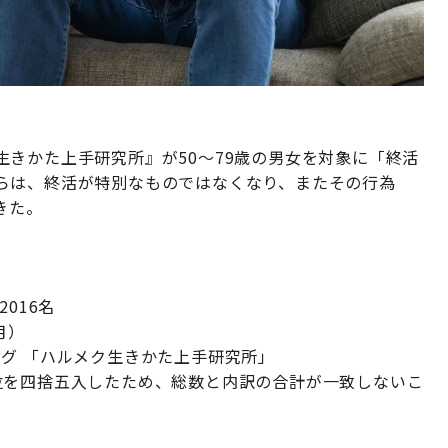
きかた上手研究所』が50～79歳の男女を対象に「終活
らは、終活が特別なものではなくなり、またその行為
きた。
016名
月）
グ 「ハルメク生きかた上手研究所」
位を四捨五入したため、総数と内訳の合計が一致しないこ