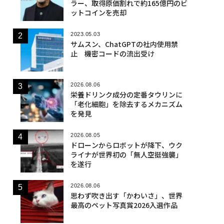
ラー、取得原価割れで約165億円のビ
ットコインを売却
2023.05.03
サムスン、ChatGPTの社内使用禁
止 機密コードの流出受け
2026.08.06
栄養ドリンク成分の定番タウリンに
「老化細胞」を除去するメカニズム
を発見
2026.08.05
ドローンからロボットが降下、ウク
ライナが世界初の「無人空挺強襲」
を遂行
2026.08.06
思わず吹き出す「かわいさ」、世界
最高のペット写真賞2026入選作品