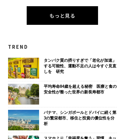
もっと見る
TREND
タンパク質の摂りすぎで「老化が加速」
する可能性、運動不足の人は今すぐ見直
しを 研究
平均寿命84歳を超える秘密 医療と食の
安全性が整った世界の新長寿都市
パナマ、シンガポールとドバイに続く第
3の繁栄都市、移住と投資の優位性を分
析
スマホより「幸福度を奪う」習慣、ネッ