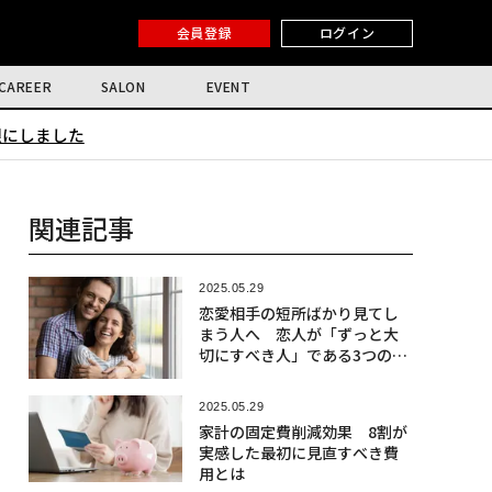
会員登録
ログイン
CAREER
SALON
EVENT
限にしました
関連記事
2025.05.29
恋愛相手の短所ばかり見てし
まう人へ 恋人が「ずっと大
切にすべき人」である3つのサ
イン
2025.05.29
家計の固定費削減効果 8割が
実感した最初に見直すべき費
用とは