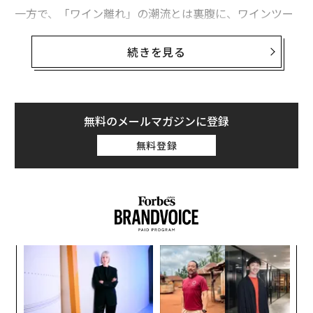
一方で、「ワイン離れ」の潮流とは裏腹に、ワインツー
リズム市場は成長が予測されている。フューチャー・マ
ーケット・インサイツ（FMI）の報告では、2024年から
続きを見る
2030年までの年平均成長率（CAGR）は12.9％と見込ま
れ、ワイン業界においても「コト消費」へのシフトが進
んでいる。こうしたグローバルトレンドを踏まえ、本記
事では南アフリカのワインツーリズムを取り上げたい。
無料のメールマガジンに登録
無料登録
オーセンティックな体験と多様性で世界一を目
指す
南アフリカの2023年のワイン生産量は、オーストラリア
やアルゼンチンと並び世界第7位で、世界市場の約4％を
占める。同国にはワイナリーが集中する23の「ワイン街
道」があり、訪問先の選択肢も豊富だ。南アのワイナリ
“
ーの約9割はテイスティングルームを備え、4割がレスト
オ
ジ
ランを運営している。
「
3