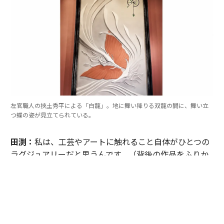
左官職人の挾土秀平による「白龍」。地に舞い降りる双龍の間に、舞い立
つ蝶の姿が見立てられている。
田渕：
私は、工芸やアートに触れること自体がひとつの
ラグジュアリーだと思うんです。（背後の作品をふりか
えり）例えば、この裕人さんの作品には、500年の歴史
をもつ箔の技術を、現代によみがえらせる特別な技法が
使用されていますよね。年月とともに沈んだような輝き
を放つ箔を前にすると、今までの歴史や文化のつながり
を実感することができました。これこそが贅沢なひと時