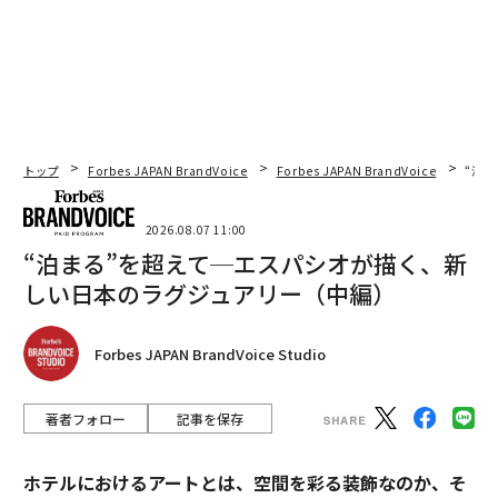
トップ
Forbes JAPAN BrandVoice
Forbes JAPAN BrandVoice
“泊
2026.08.07 11:00
“泊まる”を超えて─エスパシオが描く、新
しい日本のラグジュアリー（中編）
Forbes JAPAN BrandVoice Studio
著者フォロー
記事を保存
ホテルにおけるアートとは、空間を彩る装飾なのか、そ