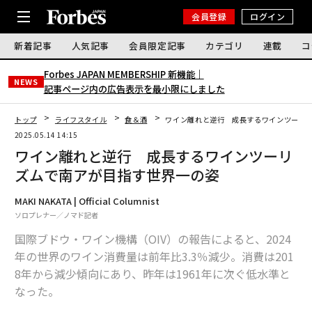
会員登録
ログイン
新着記事
人気記事
会員限定記事
カテゴリ
連載
コ
Forbes JAPAN MEMBERSHIP 新機能｜
NEWS
記事ページ内の広告表示を最小限にしました
トップ
ライフスタイル
食＆酒
ワイン離れと逆行 成長するワインツーリ
2025.05.14 14:15
ワイン離れと逆行 成長するワインツーリ
ズムで南アが目指す世界一の姿
MAKI NAKATA | Official Columnist
ソロプレナー／ノマド記者
国際ブドウ・ワイン機構（OIV）の報告によると、2024
年の世界のワイン消費量は前年比3.3％減少。消費は201
8年から減少傾向にあり、昨年は1961年に次ぐ低水準と
なった。