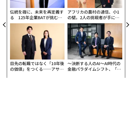
その約9割を占めるのが、年商5000万ランド（約4億円）
C
る
以下の小規模ワイナリーであり、ワインツーリズム（テ
伝統を礎に、未来を再定義す
アフリカの農村の通信、小1
イスティング、レストラン、宿泊など）は売上の3分の1
る 125年企業BATが挑むス
の壁。2人の挑戦者が手にし
モークレスな未来
た「次なる武器」
以上を構成している（I&M Futureneer Advisors調
べ）。なかには、年商1000万ランド（約8000万円）以
下のマイクロワイナリーも含まれ、大規模輸出が難しい
生産者にとってワインツーリズムは重要な収益源となっ
ている。
目先の転職ではなく「10年後
〜決断する人のAI〜AI時代の
各ワイナリーの努力に加え、業界全体の活性化を促す支
の価値」をつくる──アサイ
金融パラダイムシフト、「超
援団体の存在も欠かせない。「サウス・アフリカ・ワイ
ンの長期伴走型支援とは
個別化」の核心 【MUFG×ウ
ェルスナビ×PwC】
ン（SA Wine）」は、政策提言、広報、R&D、事業変
革、人材育成などを通じて業界を支える非営利団体であ
り、ワインツーリズムにも注力している。担当マネージ
ャーのマリサ・ニヴォットは、南アフリカを「世界で最
もオーセンティックかつ多様性のあるワインツーリズム
の旅先にする」という2030年ビジョンを掲げ、地域性や
文化を反映した商品開発やストーリーテリングの支援を