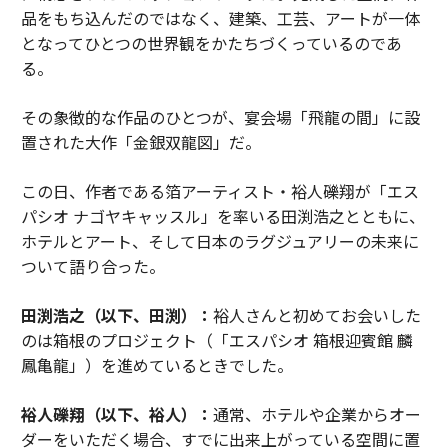
品をもち込んだのではなく、建築、工芸、アートが一体
となってひとつの世界観をかたちづくっているのであ
る。
その象徴的な作品のひとつが、宴会場「飛龍の間」に設
置された大作「金銀双龍図」だ。
この日、作者である箔アーティスト・裕人礫翔が「エス
パシオ ナゴヤキャッスル」を率いる田渕浩之とともに、
ホテルとアート、そして日本のラグジュアリーの未来に
ついて語り合った。
田渕浩之（以下、田渕）：
裕人さんと初めてお会いした
のは箱根のプロジェクト（「エスパシオ 箱根迎賓館 麟
鳳亀龍」）を進めているときでした。
裕人礫翔（以下、裕人）：
通常、ホテルや企業からオー
ダーをいただく場合、すでに出来上がっている空間に置