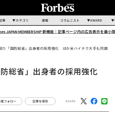
記事
カテゴリ
連載
コラムニスト
AWARD
rbes JAPAN MEMBERSHIP 新機能｜
記事ページ内の広告表示を最小
図り「国防総省」出身者の採用強化 ほか米ハイテク大手も同調
国防総省」出身者の採用強化
著者フォロー
記事を保存