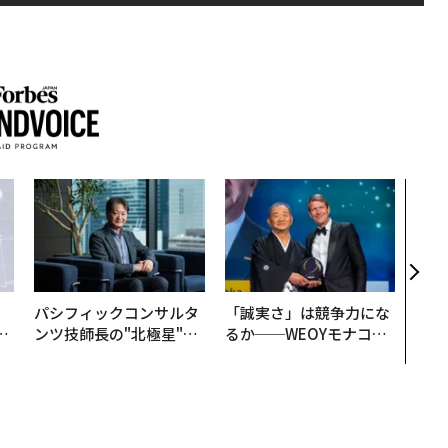
目先
年後
─ア
支援
パシフィックコンサルタ
「誠実さ」は競争力にな
は
ンツ技師長の"北極星"。
るか──WEOYモナコで
ク
災害への無力感を乗り越
見た、くら寿司の経営哲
れ
え見つけた、防災一筋20
学
I
年の答え