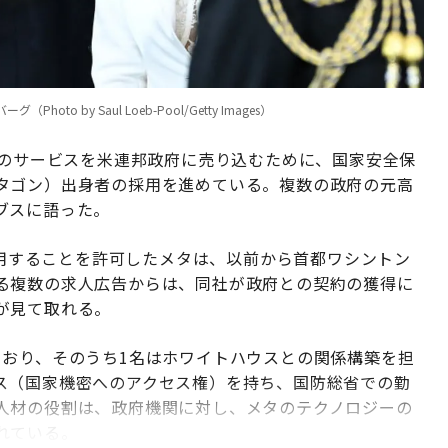
 by Saul Loeb-Pool/Getty Images）
連のサービスを米連邦政府に売り込むために、国家安全保
タゴン）出身者の採用を進めている。複数の政府の元高
ブスに語った。
に使用することを許可したメタは、以前から首都ワシントン
る複数の求人広告からは、同社が政府との契約の獲得に
が見て取れる。
ており、そのうち1名はホワイトハウスとの関係構築を担
ス（国家機密へのアクセス権）を持ち、国防総省での勤
人材の役割は、政府機関に対し、メタのテクノロジーの
れている。