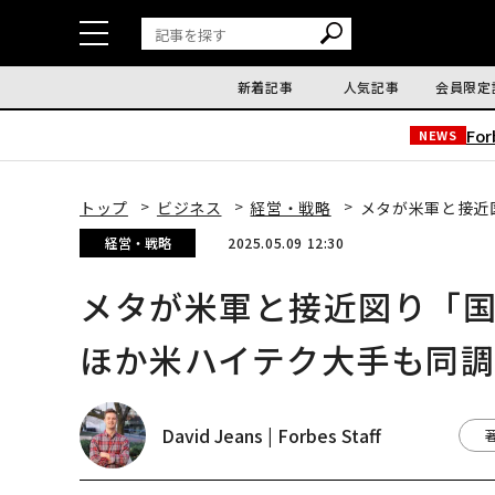
新着記事
人気記事
会員限定
Fo
NEWS
トップ
ビジネス
経営・戦略
メタが米軍と接近
経営・戦略
2025.05.09 12:30
メタが米軍と接近図り「
ほか米ハイテク大手も同調
David Jeans | Forbes Staff