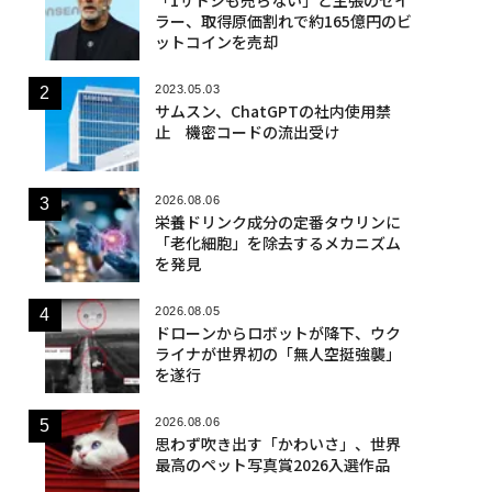
ラー、取得原価割れで約165億円のビ
ットコインを売却
2023.05.03
サムスン、ChatGPTの社内使用禁
止 機密コードの流出受け
2026.08.06
栄養ドリンク成分の定番タウリンに
「老化細胞」を除去するメカニズム
を発見
2026.08.05
ドローンからロボットが降下、ウク
ライナが世界初の「無人空挺強襲」
を遂行
2026.08.06
思わず吹き出す「かわいさ」、世界
最高のペット写真賞2026入選作品