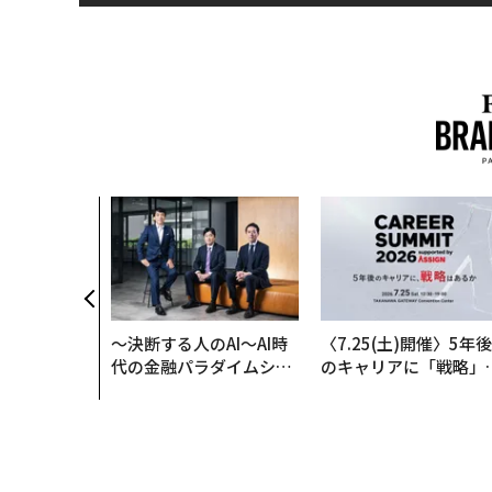
〜決断する人のAI〜AI時
〈7.25(土)開催〉5年後
代の金融パラダイムシフ
のキャリアに「戦略」
ト、「超個別化」の核心
あるか。トップエグゼ
【MUFG×ウェルスナビ
ティブのキャリアに触
×PwC】
る1日│CAREER SUMM
T 2026