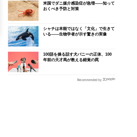
米国でダニ媒介感染症が急増——知って
おくべき予防と対策
シャチは本能ではなく「文化」で生きて
いる——生物学者が示す驚きの実像
100語を操る話す犬バニーの正体、100
年前の天才馬が教える錯覚の罠
Recommended by