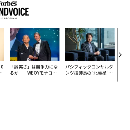
〜決
代の
ト、
【M
×P
0
「誠実さ」は競争力にな
パシフィックコンサルタ
─
るか──WEOYモナコで
ンツ技師長の"北極星"。
型
見た、くら寿司の経営哲
災害への無力感を乗り越
学
え見つけた、防災一筋20
年の答え