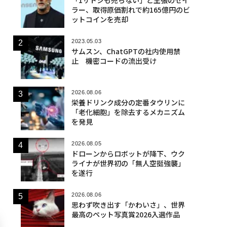
ラー、取得原価割れで約165億円のビ
ットコインを売却
2023.05.03
サムスン、ChatGPTの社内使用禁
止 機密コードの流出受け
2026.08.06
栄養ドリンク成分の定番タウリンに
「老化細胞」を除去するメカニズム
を発見
2026.08.05
ドローンからロボットが降下、ウク
ライナが世界初の「無人空挺強襲」
を遂行
2026.08.06
思わず吹き出す「かわいさ」、世界
最高のペット写真賞2026入選作品