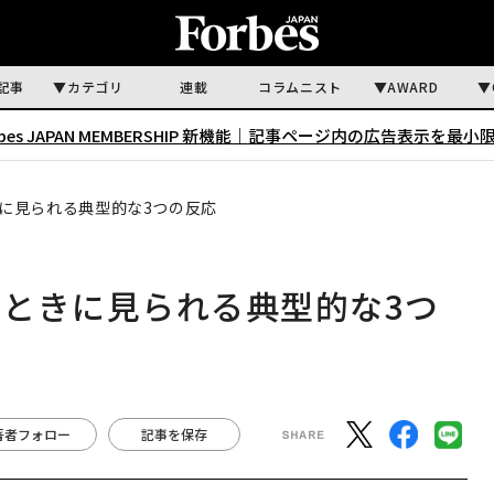
記事
カテゴリ
連載
コラムニスト
AWARD
rbes JAPAN MEMBERSHIP 新機能｜
記事ページ内の広告表示を最小
に見られる典型的な3つの反応
ときに見られる典型的な3つ
著者フォロー
記事を保存