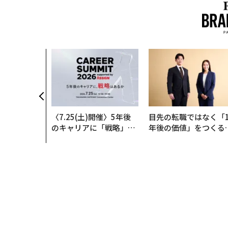
〈7.25(土)開催〉5年後
目先の転職ではなく「1
のキャリアに「戦略」は
年後の価値」をつくる
あるか。トップエグゼク
─アサインの長期伴走
ティブのキャリアに触れ
支援とは
る1日│CAREER SUMMI
T 2026