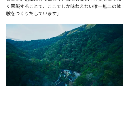
く意識することで、ここでしか味わえない唯一無二の体
験をつくりだしています」
かつて伊達政宗が小田原攻めの際に滞在し、戦の疲れを癒したと伝わる温
泉地。早川沿いの渓谷に9棟のヴィラが点在する「エスパシオ 箱根迎賓館
麟鳳亀龍」（神奈川・箱根）。