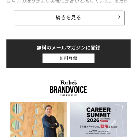
は片方のほうがより実現性が高いと感じている。また別
のレポートによれば、iPhone 17シリーズのバッテリー
の持ちがさらに長くなるという歓迎すべき変更もあると
続きを見る
いう。
バッテリー寿命の改善
無料のメールマガジンに登録
まずはバッテリーの話題から始めよう。9to5Macのライ
アン・クリストフェルが指摘しているように、現行ライ
無料登録
ンナップで最大のモデルであるiPhone 16 Pro Maxは、
すでに優れたバッテリーの持ちを実現している。
「アップルのウェブサイトによれば16 Pro Maxは大容量
バッテリーによって最大33時間のビデオ再生が可能で
す。これはiPhone 15 Pro Maxの29時間から伸びていま
義す
目
す。そして今年は、さらに良くなるでしょう」とレポー
むス
の
ン
トは述べている。
ンツ
ア
への
の
た、
た