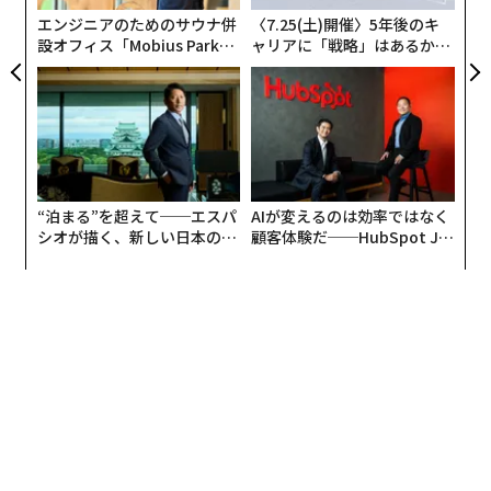
エンジニアのためのサウナ併
〈7.25(土)開催〉5年後のキ
設オフィス「Mobius Park」
ャリアに「戦略」はあるか。
がオープン──タマディック
トップエグゼクティブのキャ
が健康経営を徹底する理由
リアに触れる1日│CAREER S
UMMIT 2026
“泊まる”を超えて──エスパ
AIが変えるのは効率ではなく
シオが描く、新しい日本のラ
顧客体験だ──HubSpot Ja
グジュアリー（前編）
panが語る「Grow Better」
な組織のつくり方