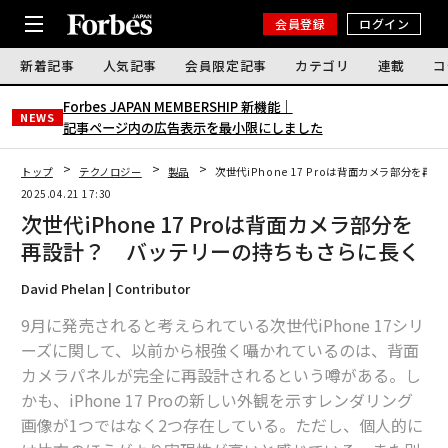
会員登録
ログイン
新着記事
人気記事
会員限定記事
カテゴリ
連載
コ
Forbes JAPAN MEMBERSHIP 新機能｜
NEWS
記事ページ内の広告表示を最小限にしました
トップ
テクノロジー
製品
次世代iPhone 17 Proは背面カメラ部分を
2025.04.21 17:30
次世代iPhone 17 Proは背面カメラ部分を
再設計？ バッテリーの持ちもさらに長く
David Phelan | Contributor
9月に発売されると考えられている次世代iPhone 17シリ
ーズに関して、以前から根強く囁かれているのは、背面
カメラパネルが完全に再設計されるという噂がある。し
かも、iPhone 17 Proの新しい外観を示すレンダリング
画像が1つではなく2つ存在している。ただし、個人的に