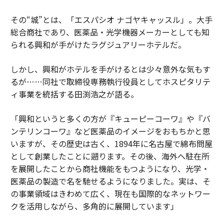
その“城”とは、「エスパシオ ナゴヤキャッスル」。大手
総合商社であり、医薬品・光学機器メーカーとしても知
られる興和が手がけたラグジュアリーホテルだ。
しかし、興和がホテルを手がけるとは少々意外な気もす
るが……同社で取締役専務執行役員としてホスピタリテ
ィ事業を統括する田渕浩之が語る。
「興和というと多くの方が『キューピーコーワ』や『バ
ンテリンコーワ』など医薬品のイメージをおもちかと思
いますが、その歴史は古く、1894年に名古屋で綿布問屋
として創業したことに遡ります。その後、海外へ駐在所
を展開したことから商社機能をもつようになり、光学・
医薬品の製造で名を馳せるようになりました。実は、そ
の事業領域はきわめて広く、現在も国際的なネットワー
クを活用しながら、多角的に展開しています」