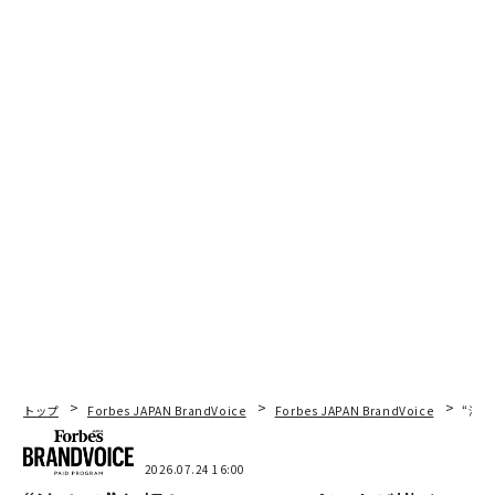
トップ
Forbes JAPAN BrandVoice
Forbes JAPAN BrandVoice
“泊
2026.07.24 16:00