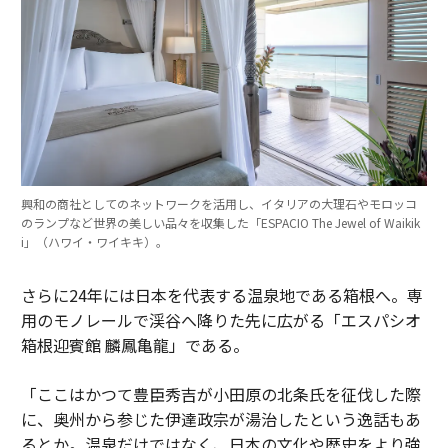
興和の商社としてのネットワークを活用し、イタリアの大理石やモロッコ
のランプなど世界の美しい品々を収集した「ESPACIO The Jewel of Waikik
i」（ハワイ・ワイキキ）。
さらに24年には日本を代表する温泉地である箱根へ。専
用のモノレールで渓谷へ降りた先に広がる「エスパシオ
箱根迎賓館 麟鳳亀龍」である。
「ここはかつて豊臣秀吉が小田原の北条氏を征伐した際
に、奥州から参じた伊達政宗が湯治したという逸話もあ
るとか。温泉だけではなく、日本の文化や歴史をより強