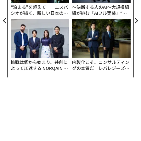
“泊まる”を超えて──エスパ
〜決断する人のAI〜大規模組
シオが描く、新しい日本のラ
織が挑む「AIフル実装」“使
グジュアリー（前編）
う”企業から“動く”企業へ【N
TTドコモビジネス×PwC】
挑戦は個から始まり、共創に
内製化こそ、コンサルティン
よって加速する NORQAIN JA
グの本質だ レバレジーズが
PAN 特別座談会
実践する、次世代ファームの
全貌