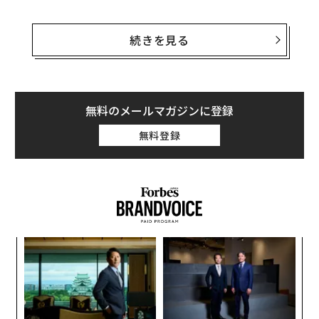
生成AIを用いて着衣の写真をヌードに加工するアプリが
広く利用可能になったことで、児童の性的虐待コンテン
続きを見る
ツ（CSAM）が爆発的に増加し、警察や裁判所などの法
執行機関がその対応に苦慮している。
米国土安全保障省（DHS）のサイバー犯罪ユニットのマ
無料のメールマガジンに登録
イク・プラドは、SNSに投稿された未成年の画像がAIを
無料登録
用いてCSAMに改変されるケースが増加中だと述べてい
る。人身売買と戦う非営利団体、Skull Gamesで法執行
機関との連携を担当しているジョー・スカラムッチも、
SNSの投稿が子どもの性的画像に変えられるケースが爆
発的に増加していると指摘した。
伝
る
モ
“
オ
ジ