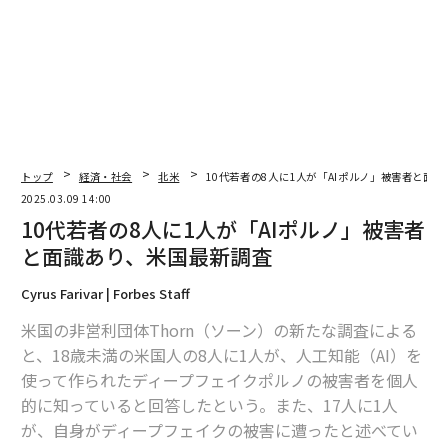
編集＝上田裕資
2026年9月号発売中
最新号の購入はこちらから
トップ
経済・社会
北米
10代若者の8人に1人が「AIポルノ」被害者と面
2025.03.09 14:00
10代若者の8人に1人が「AIポルノ」被害者
メンバーシップに登録する
と面識あり、米国最新調査
Cyrus Farivar | Forbes Staff
米国の非営利団体Thorn（ソーン）の新たな調査による
関連記事
と、18歳未満の米国人の8人に1人が、人工知能（AI）を
使って作られたディープフェイクポルノの被害者を個人
10代若者の8人に1人が「AIポルノ」被害者と面識あり、米国最新調査
的に知っていると回答したという。また、17人に1人
が、自身がディープフェイクの被害に遭ったと述べてい
iPhoneが「ハッキングされていないか」を判断する6つのサイン