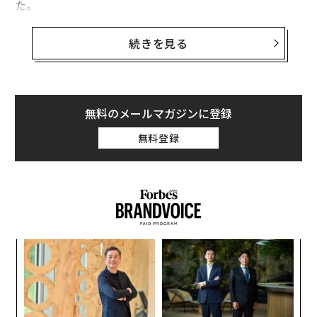
た。
デジタル社会の副作用：川村雄介「飛耳長目」
「米国の平均的な高校の、ほぼ1クラスに1人が被害を受
続きを見る
テイラー・スウィフトも被害に、SNSに溢れる「AIキス動画」アプリ
けていることになる」と、Thornの研究責任者のメリッ
サ・ストローベルはフォーブスに語った。Thornは、オ
「生成AI児童ポルノ」を撲滅せよ、評価額3100億円の米新興Hive
ンライン上での児童の性的虐待コンテンツ（CSAM）の
拡散防止に取り組む団体だ。「これは、すべてのコミュ
無料のメールマガジンに登録
AI / 人工知能
SNS/ソーシャルメディア
生成AI
ポルノ
ニティで発生している問題であり、社会として対応すべ
タグ：
無料登録
犯罪/犯罪者
子ども/未成年
ディープフェイク
き時が来ている」と彼女は強調した。
AI技術が進化し、利用が簡単になるにつれて、ディープ
フェイクの入手や作成も容易になっている。特に、こう
advertisement
したコンテンツはティーンの少女たちに重大な影響を及
ぼしている。
〜
織
う
挑
T
よっ
PA