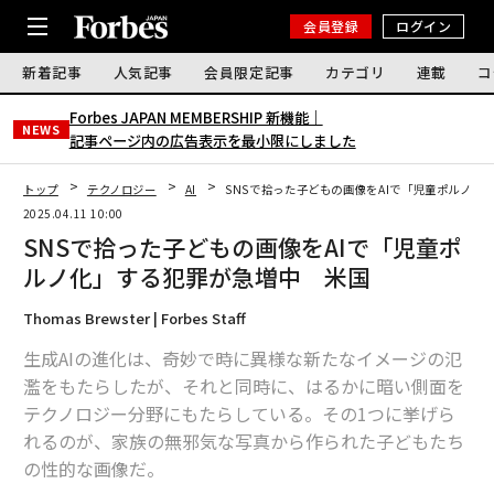
会員登録
ログイン
新着記事
人気記事
会員限定記事
カテゴリ
連載
コ
Forbes JAPAN MEMBERSHIP 新機能｜
NEWS
記事ページ内の広告表示を最小限にしました
トップ
テクノロジー
AI
SNSで拾った子どもの画像をAIで「児童ポルノ化
2025.04.11 10:00
SNSで拾った子どもの画像をAIで「児童ポ
ルノ化」する犯罪が急増中 米国
Thomas Brewster | Forbes Staff
生成AIの進化は、奇妙で時に異様な新たなイメージの氾
濫をもたらしたが、それと同時に、はるかに暗い側面を
テクノロジー分野にもたらしている。その1つに挙げら
れるのが、家族の無邪気な写真から作られた子どもたち
の性的な画像だ。