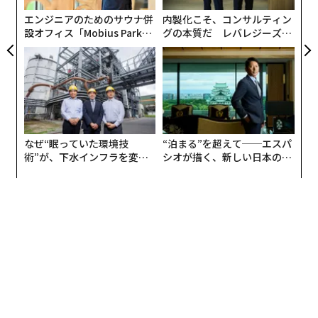
エンジニアのためのサウナ併
内製化こそ、コンサルティン
設オフィス「Mobius Park」
グの本質だ レバレジーズが
がオープン──タマディック
実践する、次世代ファームの
が健康経営を徹底する理由
全貌
なぜ“眠っていた環境技
“泊まる”を超えて──エスパ
術”が、下水インフラを変え
シオが描く、新しい日本のラ
たのか──産総研×月島JFE
グジュアリー（前編）
アクアソリューションの10年