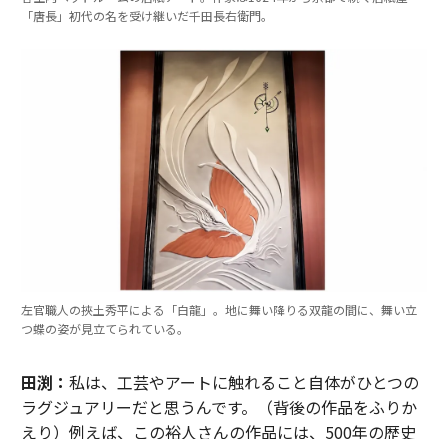
「唐長」初代の名を受け継いだ千田長右衛門。
左官職人の挾土秀平による「白龍」。地に舞い降りる双龍の間に、舞い立
つ蝶の姿が見立てられている。
田渕：
私は、工芸やアートに触れること自体がひとつの
ラグジュアリーだと思うんです。（背後の作品をふりか
えり）例えば、この裕人さんの作品には、500年の歴史