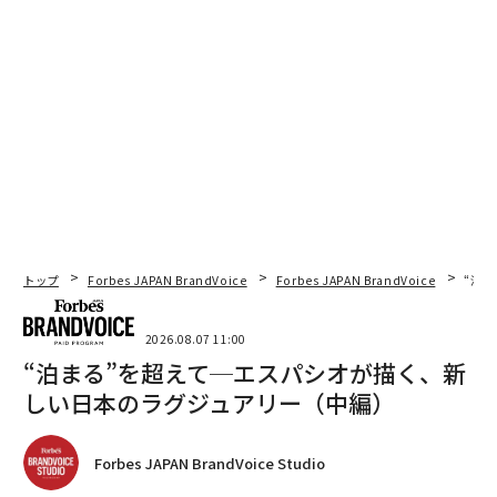
トップ
Forbes JAPAN BrandVoice
Forbes JAPAN BrandVoice
“泊
2026.08.07 11:00
“泊まる”を超えて─エスパシオが描く、新
しい日本のラグジュアリー（中編）
Forbes JAPAN BrandVoice Studio