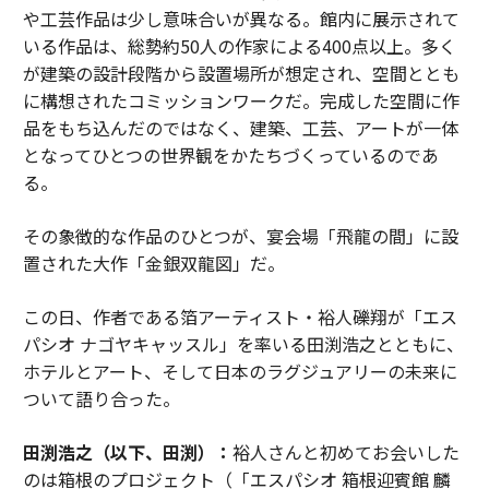
や工芸作品は少し意味合いが異なる。館内に展示されて
いる作品は、総勢約50人の作家による400点以上。多く
が建築の設計段階から設置場所が想定され、空間ととも
に構想されたコミッションワークだ。完成した空間に作
品をもち込んだのではなく、建築、工芸、アートが一体
となってひとつの世界観をかたちづくっているのであ
る。
その象徴的な作品のひとつが、宴会場「飛龍の間」に設
置された大作「金銀双龍図」だ。
この日、作者である箔アーティスト・裕人礫翔が「エス
パシオ ナゴヤキャッスル」を率いる田渕浩之とともに、
ホテルとアート、そして日本のラグジュアリーの未来に
ついて語り合った。
田渕浩之（以下、田渕）：
裕人さんと初めてお会いした
のは箱根のプロジェクト（「エスパシオ 箱根迎賓館 麟