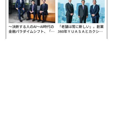
〜決断する人のAI〜AI時代の
「老舗は常に新しい」。創業
金融パラダイムシフト、「超
360年ＹＵＡＳＡとカクシン
個別化」の核心 【MUFG×ウ
CEO田尻望が語る、AIを超え
ェルスナビ×PwC】
る人の価値