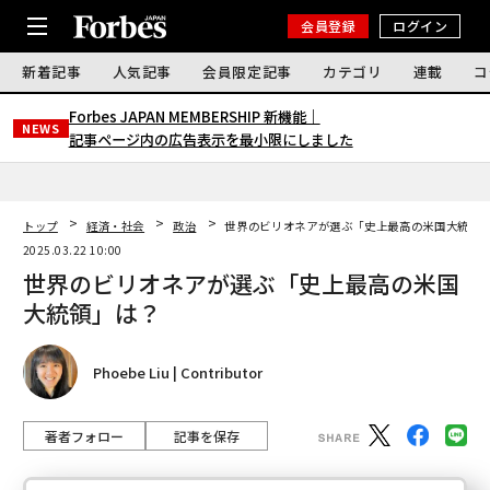
会員登録
ログイン
新着記事
人気記事
会員限定記事
カテゴリ
連載
コ
Forbes JAPAN MEMBERSHIP 新機能｜
NEWS
記事ページ内の広告表示を最小限にしました
トップ
経済・社会
政治
世界のビリオネアが選ぶ「史上最高の米国大統領
2025.03.22 10:00
世界のビリオネアが選ぶ「史上最高の米国
大統領」は？
Phoebe Liu | Contributor
著者フォロー
記事を保存