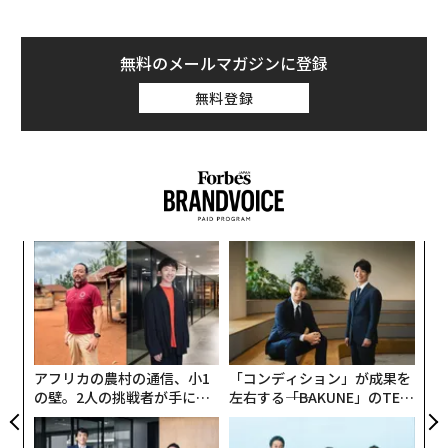
無料のメールマガジンに登録
無料登録
目
の
ン
〈7
ャ
ト
リア
アフリカの農村の通信、小1
「コンディション」が成果を
UM
の壁。2人の挑戦者が手にし
左右する――「BAKUNE」のTEN
た「次なる武器」
TIALが支える「挑戦者の明
日」