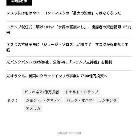
関連記事
テスラ株はもはやイーロン・マスクの「最大の資産」ではなくなった
トランプ就任式に駆けつけた「世界の富豪たち」、出席者の資産総額186兆
円
テスラの抗議デモに「ジョージ・ソロス」が関与？ マスクが根拠なく主
張
米パンクバンドのXが停止、公演中に「トランプ支持者」を批判
米オラクル、英国のクラウドインフラ事業に7500億円投資へ
ビリオネア/億万長者
ドナルド・トランプ
タグ：
ジョン・F・ケネディ
バラク・オバマ
ランキング
アメリカ
advertisement