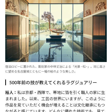
宿泊ロビーに置かれた、彫刻家の中林丈治による「光景 −松−」。同じ高さ
に望める名古屋城とともに一幅の絵のような美しさ。
500年前の技が教えてくれるラグジュアリー
裕人：
私は京都・西陣で、帯地に箔を引く職人の家に生
まれました。以来、工芸の世界にいますが、このように
作品を見ていただく機会が増えることは文化継承にもつ
ながると感じています。どんなに優れた技術でも、見て