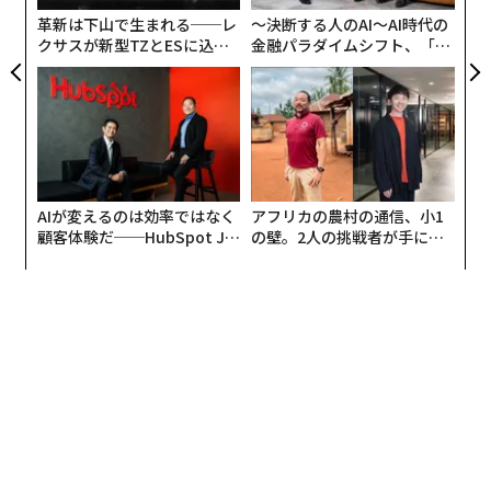
が
革新は下山で生まれる──レ
〜決断する人のAI〜AI時代の
クサスが新型TZとESに込め
金融パラダイムシフト、「超
た「DISCOVER」の哲学
個別化」の核心 【MUFG×ウ
ェルスナビ×PwC】
AIが変えるのは効率ではなく
アフリカの農村の通信、小1
顧客体験だ──HubSpot Ja
の壁。2人の挑戦者が手にし
panが語る「Grow Better」
た「次なる武器」
な組織のつくり方