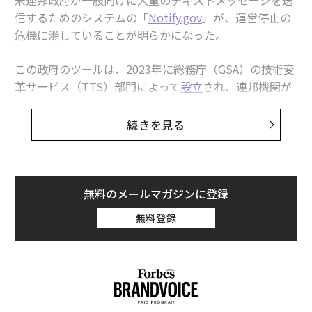
米連邦政府が一般向けに大量のテキストメッセージを送
信するためのシステムの「
Notify.gov
」が、運営停止の
危機に瀕していることが明らかになった。
この政府のツールは、2023年に総務庁（GSA）の技術変
革サービス（TTS）部門によって
設立
され、連邦機関が
米国市民に重要な警告や通知を送信するために使用され
てきた。例えば、特定のグループに対する低所得者向け
続きを見る
医療保険のメディケイドの保障が終了することを
通知
す
る目的などで利用されてきた。
Notify.govの
ソースコード
内には3月6日時点で「Notify.
無料のメールマガジンに登録
govのテキストメッセージサービスは利用できなくなり
無料登録
ました」という一文が追加されていた。しかし、Notify.
govのウェブサイト自体は変更前のまま表示されてお
り、このコードの変更がまだ実装されていないことを示
している。