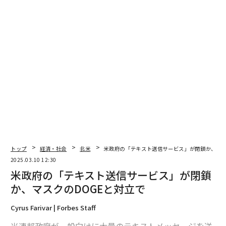
関連記事
米政府の「テキスト送信サービス」が閉鎖か、マスクのDOGEと対立で
様々な経済指標が「米国の景気後退」を示唆、最新データまとめ
世界の超富裕層たちがトランプのゴールドカードに「興味がない」と答え
る理由
トランプ新政権が株式市場とビットコインにとって「期待外れ」な理由
米航空局への衛星通信「スターリンク」導入を目指すマスク、利益相反と
失敗の可能性
トップ
経済・社会
北米
米政府の「テキスト送信サービス」が閉鎖か、マス
ドナルド・トランプ
アメリカ経済
インフレーション
タグ：
2025.03.10 12:30
関税
米政府の「テキスト送信サービス」が閉鎖
か、マスクのDOGEと対立で
advertisement
Cyrus Farivar | Forbes Staff