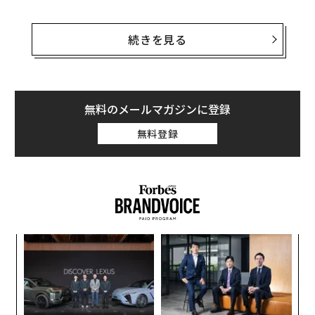
リセッション入りの可能性を示す最も重要なデータの1
つは、アトランタ連邦準備銀行のGDPNow（GDPナウ）
続きを見る
と呼ばれる
予測モデル
だ。このモデルは現在、2025年第
1四半期の米国の国内総生産（GDP）が年率換算で2.4％
縮小すると予測している。この数値は、コロナ禍のピー
ク時の2020年第2四半期以来で最悪の経済成長率とな
無料のメールマガジンに登録
り、2四半期連続のマイナス成長という一般的な景気後
無料登録
退の
定義
に当てはまる可能性がある。
また、米国経済の健康状態に関するいくつかの懸念すべ
きシグナルも点滅している。消費者心理は、15カ月ぶり
の低水準に落ち込み、2月の米国の人員削減数は、コロ
ナ禍で経済が混乱していた2020年7月以来の高水準に達
模組
パ
した。さらに、関税への不安感から株式市場は急落し、
“使
技
S&P500は、2月19日に記録した過去最高値から6％下落
【N
無
ィン
エ
している。
C】
防
ズが
設オ
ムの
が