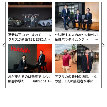
模組
パ
“使
技
【N
無
ィン
エ
C】
防
ズが
設オ
ムの
が
が
革新は下山で生まれる──レ
〜決断する人のAI〜AI時代の
クサスが新型TZとESに込め
金融パラダイムシフト、「超
た「DISCOVER」の哲学
個別化」の核心 【MUFG×ウ
ェルスナビ×PwC】
AIが変えるのは効率ではなく
アフリカの農村の通信、小1
顧客体験だ──HubSpot Ja
の壁。2人の挑戦者が手にし
panが語る「Grow Better」
た「次なる武器」
な組織のつくり方