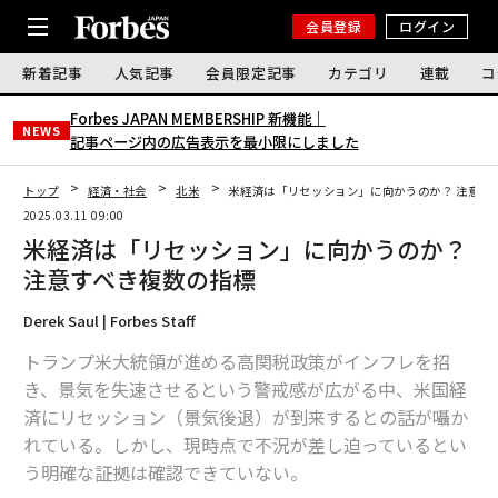
会員登録
ログイン
新着記事
人気記事
会員限定記事
カテゴリ
連載
コ
Forbes JAPAN MEMBERSHIP 新機能｜
NEWS
記事ページ内の広告表示を最小限にしました
トップ
経済・社会
北米
米経済は「リセッション」に向かうのか？ 注意す
2025.03.11 09:00
米経済は「リセッション」に向かうのか？
注意すべき複数の指標
Derek Saul | Forbes Staff
トランプ米大統領が進める高関税政策がインフレを招
き、景気を失速させるという警戒感が広がる中、米国経
済にリセッション（景気後退）が到来するとの話が囁か
れている。しかし、現時点で不況が差し迫っているとい
う明確な証拠は確認できていない。