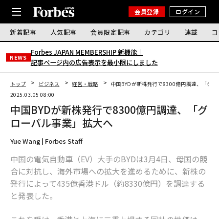
会員登録
ログイン
新着記事
人気記事
会員限定記事
カテゴリ
連載
コ
Forbes JAPAN MEMBERSHIP 新機能｜
NEWS
記事ページ内の広告表示を最小限にしました
トップ
ビジネス
経営・戦略
中国BYDが新株発行で8300億円調達、「グ
2025.03.05 08:00
中国BYDが新株発行で8300億円調達、「グ
ローバル事業」拡大へ
Yue Wang | Forbes Staff
中国の電気自動車（EV）大手のBYDは3月4日、母国の競
合に対抗し、海外市場への拡大を進めるために、新株の
発行によって435億香港ドル（約8330億円）を調達する
と発表した。