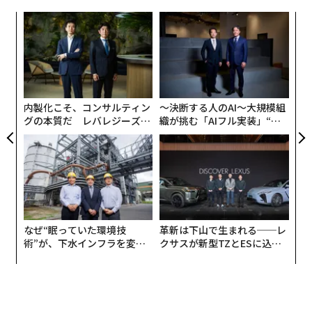
キ
エ
か。
設オ
キャ
が
ア
R S
が
の
た
内製化こそ、コンサルティン
〜決断する人のAI〜大規模組
グの本質だ レバレジーズが
織が挑む「AIフル実装」“使
実践する、次世代ファームの
う”企業から“動く”企業へ【N
全貌
TTドコモビジネス×PwC】
なぜ“眠っていた環境技
革新は下山で生まれる──レ
術”が、下水インフラを変え
クサスが新型TZとESに込め
たのか──産総研×月島JFE
た「DISCOVER」の哲学
アクアソリューションの10年