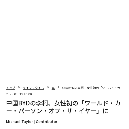
2026年9月号発売中
最新号の購入はこちらから
メンバーシップに登録する
関連記事
トップ
ライフスタイル
車
中国BYDの李柯、女性初の「ワールド・カー・
中国BYDの李柯、女性初の「ワールド・カー・パーソン・オブ・ザ・イヤ
2025.01.30 10:00
ー」に
中国BYDの李柯、女性初の「ワールド・カ
中国の習主席が国内ハイテク大手トップと会談、DeepSeek創業者も出席
ー・パーソン・オブ・ザ・イヤー」に
米国人ドライバーの6割が「自動運転の車に乗るのは怖い」と回答
Michael Taylor | Contributor