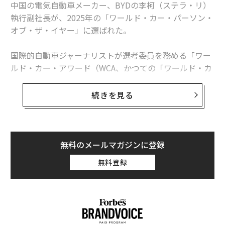
中国の電気自動車メーカー、BYDの李柯（ステラ・リ）
欧州での売上半減で「テスラ株が8％急落」、時価総額1兆ドル割れ
執行副社長が、2025年の「ワールド・カー・パーソン・
オブ・ザ・イヤー」に選ばれた。
移動データは誰のもの？ 名古屋発モビリティ未来論【TechGALAレポー
ト#2】
国際的自動車ジャーナリストが選考委員を務める「ワー
タグ：
自動運転
Xiaomi/シャオミ
EV/電気自動車
BYD
中国
ルド・カー・アワード（WCA、かつての「ワールド・カ
ー・オブ・ザ・イヤー）」で、女性が「ワールド・カ
ー・パーソン」に選ばれたのは史上初のことであり、中
続きを見る
advertisement
国の自動車ブランドがWCAの公式な賞を受賞するのも今
回が初めてだ。
李は、2024年におけるBYDの国際的な成長を推進したこ
無料のメールマガジンに登録
とが評価された。この中国の自動車ブランドは昨年、複
無料登録
数の新型車を投入し、欧州を中心に世界各地の新たな市
場へ進出を果たした。