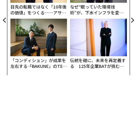
目先の転職ではなく「10年後
なぜ“眠っていた環境技
の価値」をつくる──アサイ
術”が、下水インフラを変え
ンの長期伴走型支援とは
たのか──産総研×月島JFE
アクアソリューションの10年
「コンディション」が成果を
伝統を礎に、未来を再定義す
左右する――「BAKUNE」のTEN
る 125年企業BATが挑むス
TIALが支える「挑戦者の明
モークレスな未来
日」
編集＝上田裕資