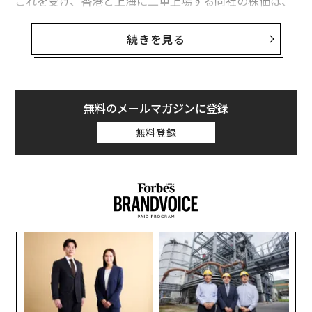
これを受け、香港と上海に二重上場する同社の株価は、
4日午前の香港市場で7.6％、上海市場で4.4％急落した。
BYDは、香港証券取引所への提出書類で、1億2980万株
続きを見る
の新株を1株当たり335.2香港ドルで非公開の投資家向け
に発行すると発表した。この発行価格は、直近10日間の
平均終値を11.8％下回る水準だ。
無料のメールマガジンに登録
BYDの香港上昇株は、この下落を経た後も年初来で30％
無料登録
上昇している。同社は、新株からの調達資金を技術研究
と海外展開に充てるとしている。
るか
内
、く
グ
実
“
全
シ
グ