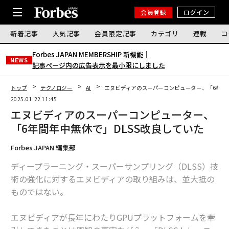
会員登録
ログイン
新着記事
人気記事
会員限定記事
カテゴリ
連載
コ
Forbes JAPAN MEMBERSHIP 新機能｜
NEWS
記事ページ内の広告表示を最小限にしました
トップ
テクノロジー
AI
エヌビディアのスーパーコンピューター、「6年間年
2025.01.22 11:45
エヌビディアのスーパーコンピューター、
「6年間年中無休で」DLSS改良していた
Forbes JAPAN 編集部
ディープラーニング・スーパーサンプリング（DLSS）技
術の強化に対するエヌビディアの取り組みは、並大抵の
ものではない。
エヌビディアが長年にわたりGPUプラットフォームを牽