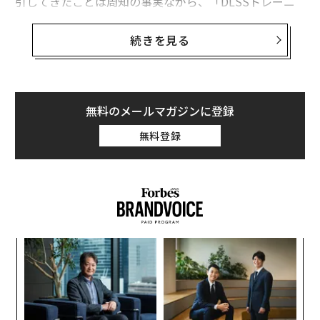
引してきたことは周知の事実ながら、「DLSSトレーニ
ング専用のスーパーコンピュータが6年間ノンストップ
で稼働していた」ことが明らかになった。これはAI主導
続きを見る
のゲームソリューション分野には大きなニュースだ。
先日開催されたCES 2025の「RTX Blackwell Editor’s Da
y」で、エヌビディアの応用ディープラーニング研究担当
無料のメールマガジンに登録
VPであるブライアン・カタンザーロ氏が、DLSS 4に関
無料登録
する詳細を発表した。
その中で、DLSSがこれまでの畳み込みニューラルネッ
トワークからトランスフォーマーモデルへ移行したこと
が明らかにされた。技術的な飛躍的革新の価値はもちろ
ん、エヌビディアのトレーニングプロセスに関するカタ
年後
〜
ンザーロ氏のコメントからは、彼らのもつ「熱」の高さ
サイ
織
が伝わる。
う
エ
T
設オ
数千もの最先端GPUを搭載したエヌビディアのスーパー
が