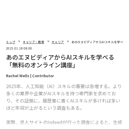
上するだけでなく、あらゆるゲームに対応できる堅牢性
を確保することになる。再トレーニング後、DLSSは数
百ものゲームで試運転され、改善点が検証され、さらな
る調整が加えられる。
DLSS 4によるトランスフォーマーモデルへの移行もま
トップ
キャリア・教育
キャリア
あのエヌビディアからAIスキルを学べる
た、大きな成果だ。トランスフォーマーは自然言語処理
2025.01.18 08:00
分野で成功を収めた技術で、画像再構築においても効率
あのエヌビディアからAIスキルを学べる
性と精度を向上させる。移行によって期待されるのは、
「無料のオンライン講座」
よりシャープな映像、鮮明な動き、そしてアーティファ
クトの軽減だ。DLSS 4はまさにゲームチェンジャーであ
Rachel Wells | Contributor
り、今後発売されるRTX 50シリーズGPUだけでなく、よ
2025年、人工知能（AI）スキルの需要は急増する。より
り幅広いユーザーにとってパフォーマンス向上をもたら
多くの業界や企業がAIスキルを持つ専門家を求めてお
すだろう。
り、その証拠に、履歴書に書くAIスキルが多ければ多い
ほど年収が上がるという調査もある。
とりわけ際立つのは、エヌビディアが投入しているリソ
ースの規模だ。エヌビディアのスーパーコンピューター
実際、求人サイトのIndeedが行った調査によると、生成
は単なる計算処理マシンではなく、AIとゲームとの関わ