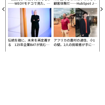
──WEOYモナコで見た、く
顧客体験だ──HubSpot Ja
メンバーシップに登録する
ら寿司の経営哲学
panが語る「Grow Better」
な組織のつくり方
関連記事
伝統を礎に、未来を再定義す
アフリカの農村の通信、小1
あのエヌビディアからAIスキルを学べる「無料のオンライン講座」
る 125年企業BATが挑むス
の壁。2人の挑戦者が手にし
モークレスな未来
た「次なる武器」
グーグルアースで昔の住居近辺を「散策」した男性、未解決事件の遺体を
発見
世界初、「マイナス極のない」ナトリウム固体電池誕生
45億年前の隕石から「レゴブロック」3Dプリント、 月面での建築シミュレ
ートに
AIのエネルギー消費、続けば3兆円相当の健康コストに。喘息患者60万人も
AI / 人工知能
ディープラーニング
NVIDIA / エヌビディア