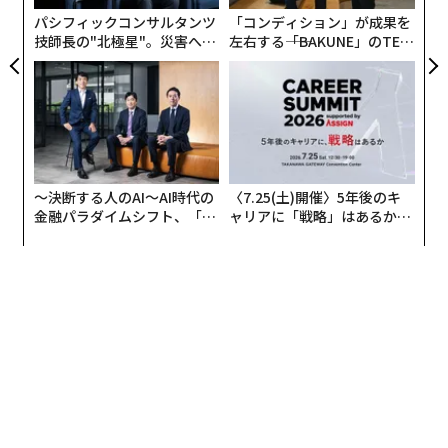
コンピューターは、過去6年間、間断なく、DLSSの改良
が
パシフィックコンサルタンツ
「コンディション」が成果を
に専心してきたという。このことは、時折行われる突発
技師長の"北極星"。災害への
左右する――「BAKUNE」のTEN
的な開発とは一線を画す、24時間、365日体制の絶え間
無力感を乗り越え見つけた、
TIALが支える「挑戦者の明
ない努力である。
防災一筋20年の答え
日」
カタンザーロ氏は「エヌビディアのスーパーコンピュー
ターによるDLSSの改良は抽象的ではなく、具体的なゲ
ームシナリオでゴースト、ちらつき、ぼやけなどの不具
〜決断する人のAI〜AI時代の
〈7.25(土)開催〉5年後のキ
合を系統的に分析している」と説明する。モデルが失敗
金融パラダイムシフト、「超
ャリアに「戦略」はあるか。
すると、エヌビディアのチームはその問題を特定し、そ
個別化」の核心 【MUFG×ウ
トップエグゼクティブのキャ
れらの課題を含むトレーニングデータセットを増強し、
ェルスナビ×PwC】
リアに触れる1日│CAREER S
UMMIT 2026
モデルをつど再トレーニングする。
この過程を経てDLSSは、学習し続ける進化型システム
へと成長している。エヌビディアのトレーニングデータ
セットは常に拡大し、高品質なグラフィックスの例や、
DLSSが解決しなければならない複雑な課題が追加され
る。反復的なトレーニングによって、モデルの性能は向