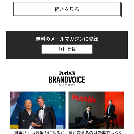
AIのスキルがあれば、年収が最大47％もアップするとい
り方を根本的に再構築する。エヌビディアには、最先端
う。AIスキルを身につければ、あなたの職務や業界にと
続きを見る
のDLSSを実現し続けるために最大限の努力をする用意
って画期的なAIのワークフローやプロセスを構築し、よ
があるらしい。その情熱と執念がゲーム・グラフィック
り革新的でクリエイティブなアイデアを生み出し、生産
スの新時代を切り拓く可能性は、たしかにありそうだ。
性を高めながらコストを削減することができる。
無料のメールマガジンに登録
マイクロソフトの年次報告書「Work Trend Index 202
無料登録
4」によれば、多くの企業はAI人材を貴重な資産と捉えて
※本稿は英国のテクノロジー特化メディア「Wonderfule
おり、経験は豊かだがAIスキルを持たない人を採用する
ngineering.com」
2025年1月19日の記事
から翻訳転載し
よりも、たとえ実務経験が浅くてもAIスキルを持つ人材
たものである）
を採用したいと考えている。
翻訳＝坂口オスウェル大芽 編集＝石井節子
創に
目
 JA
の
2026年9月号発売中
ン
“
オ
ジ
最新号の購入はこちらから
「誠実さ」は競争力になるか
AIが変えるのは効率ではなく