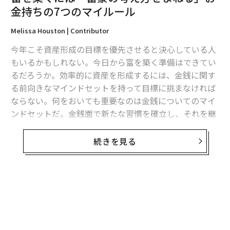
金持ちの7つのマイルール
Melissa Houston | Contributor
今年こそ資産形成の目標を優先させると決心している人
もいるかもしれない。今日から富を築く準備はできてい
るだろうか。効率的に資産を形成するには、金銭に関す
る前向きなマインドセットを持って目標に挑まなければ
ならない。何をおいても重要なのは金銭についてのマイ
ンドセットだ。金銭面で新たな習慣を確立し、それを継
続する必要がある。
続きを見る
翻訳＝江津拓哉
富豪のマインドセットを確立するには、富裕層のように
考えなければならない。お金を収入ではなく道具として
とらえることで、可能性やチャンスが見えてくる。
2026年9月号発売中
無料のメールマガジンに登録
意図を持って資産形成の目標を設定することは、富豪の
無料登録
マインドセットを持つのに役立つ。目標を達成するため
最新号の購入はこちらから
の行動計画とともに、明確な経済的な目標を設定しなけ