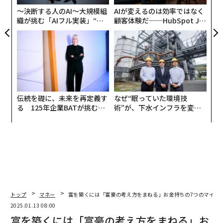
ェ
デジタルテンプレート、アイコン、デジタルアートなど
〜決断する人のAI〜大規模組
AIが変えるのは効率ではなく
を制作し、クリエイティブ系のマーケットプレイスで販
織が挑む「AIフル実装」“使
顧客体験だ──HubSpot Ja
売すれば、そのデザインスキルを不労所得に変えること
う”企業から“動く”企業へ【N
panが語る「Grow Better」
TTドコモビジネス×PwC】
な組織のつくり方
ができる。
伝統を礎に、未来を再定義す
なぜ“眠っていた環境技
る 125年企業BATが挑むス
術”が、下水インフラを変え
モークレスな未来
たのか──産総研×月島JFE
アクアソリューションの10年
トップ
マネー
富を築くには「富豪の考え方をまねる」お金持ちの7つのマイル
2025.01.13 08:00
富を築くには「富豪の考え方をまねる」お