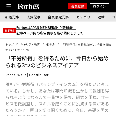
会員登録
ログイン
新着記事
人気記事
会員限定記事
カテゴリ
連載
コ
Forbes JAPAN MEMBERSHIP 新機能｜
NEWS
記事ページ内の広告表示を最小限にしました
トップ
キャリア・教育
働き方
「不労所得」を得るために、今日から始めら
2025.01.23 13:00
「不労所得」を得るために、今日から始め
られる3つのビジネスアイデア
Rachel Wells | Contributor
誰もが不労所得（パッシブ・インカム）を得たいと考え
ている。しかし、あなたは専門知識を生かして報酬を得
られるようになるまで一貫性を保ち、研究を重ね、サー
ビスを微調整し、スキルを磨くことに投資する気がある
だろうか？ 明日を切り開くために、今日、基礎を固め