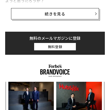
ようと思うだろうか？
不労所得の構築を真剣に考えているのなら、すぐに実現
続きを見る
できるものではないと理解しておく必要がある。もちろ
ん、不労所得とは継続的な努力を最小限に抑えることを
意味する。しかし、それを実現するには、その前に商品
を作り、市場を調査し、マーケティングを行う必要があ
無料のメールマガジンに登録
る。確実なリターンを確保するために、より計画的かつ
無料登録
意図的に行動しなければならない。
本稿では、将来的に不労所得を築くための3つのアイデ
アを紹介する。どれがあなたに一番適しているかを確か
め、そのアイデアを不労所得の源として確立するため
に、今日から取るべき一歩を書き出してみよう。
パシ
ソ
1. デザインを販売する
ラグ
プ
─
〜
束
あなたにデザイン分野の経験があるか、趣味としてオン
金
ライン上で何らかのデザイン制作に携わっているなら、
個