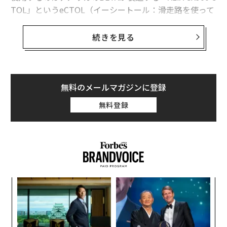
TOL」というeCTOL（イーシートール：滑走路を使って
離着陸する電動固定翼飛行機）。今年中にアメリカの型
式証明を取得する予定だが、国土交通省の試験飛行許可
続きを見る
が得られれば今年の夏には飛行が可能になるということ
だ。
ヤマトホールディングスのプレスリリースによれば、ALI
無料のメールマガジンに登録
A CZ300 CTOLは最大560キログラムの貨物を搭載して4
無料登録
00キロメートルほどの距離を飛行できるということだ。
BETAの資料によれば、充電時間は1時間未満、速力は時
速約250キロメートル、カーゴ仕様では貨物室の広さは
約5.6立方メートルとなっている。北九州空港と宮崎空港
の間を飛行する予定で、貨物輸送を想定した電動航空機
による2点間飛行は日本初の試みだ。
革
ク
た「
〜
織