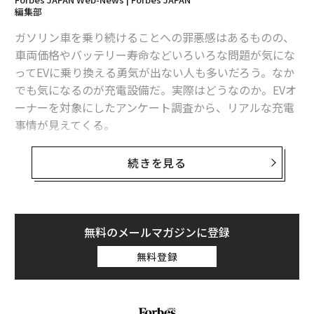
編集部
ガソリン車を乗り続けることへの罪悪感はあるものの、
車両価格やバッテリー寿命などいろいろな問題が気にな
ってEVに乗り換える勇気が出ない人も多いだろう。なか
でも気になるのが充電設備だ。実際はどうなのか。EVオ
ーナーを対象にしたアンケート調査から、リアルな充電
事情が見えてくる。
日本で登録されている乗用車のうち、EVが占める割合は
続きを見る
2024年12月時点で約1.7パーセント（日本自動車販売協
会連合会調べ）。まだまだ珍しい存在だ。普及の足かせ
のひとつに、充電設備の問題がある。経済産業省は2030
年までに30万口を設置して充電インフラを充実させる指
無料のメールマガジンに登録
針を示したが、言い換えれば、まだまだ足りないという
無料登録
ことだ。EVが登場した当初から、それは大きな課題だっ
た。EVが普及すれば充電スタンドも増えるが、充電スタ
ンドが増えなければEVは普及しない。そのジレンマが今