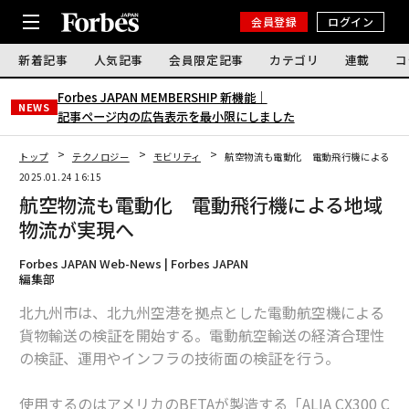
会員登録
ログイン
新着記事
人気記事
会員限定記事
カテゴリ
連載
コ
Forbes JAPAN MEMBERSHIP 新機能｜
NEWS
記事ページ内の広告表示を最小限にしました
トップ
テクノロジー
モビリティ
航空物流も電動化 電動飛行機による地
2025.01.24 16:15
航空物流も電動化 電動飛行機による地域
物流が実現へ
Forbes JAPAN Web-News | Forbes JAPAN
編集部
北九州市は、北九州空港を拠点とした電動航空機による
貨物輸送の検証を開始する。電動航空輸送の経済合理性
の検証、運用やインフラの技術面の検証を行う。
使用するのはアメリカのBETAが製造する「ALIA CX300 C