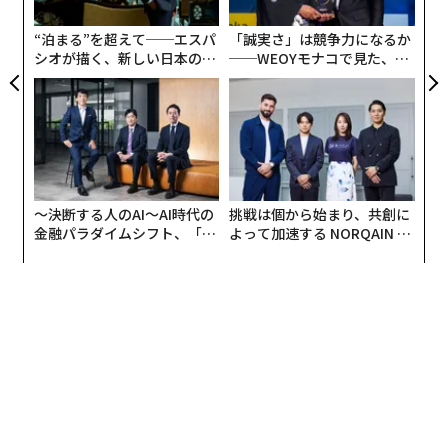
う
T
“泊まる”を超えて──エスパ
「誠実さ」は競争力になるか
シオが描く、新しい日本のラ
──WEOYモナコで見た、く
グジュアリー（前編）
ら寿司の経営哲学
BETA公式ホームページより。
〜決断する人のAI〜AI時代の
挑戦は個から始まり、共創に
この検証は、BETA、双日、ヤマトホールディングスとの
金融パラダイムシフト、「超
よって加速する NORQAIN JA
共同で実施される。BETAは機体と充電インフラを提供
個別化」の核心 【MUFG×ウ
PAN 特別座談会
ェルスナビ×PwC】
し、効率的な貨物輸送のアドバイス、試験飛行の運航オ
ペレーションを担当する。双日は機体の導入や試験飛行
のための各種手続き、検証全体のコーディネートを行
う。ヤマトホールディングスは、昨年7月に北九州市と
物流連携協定を締結し、持続可能な物流ネットワークの
構築のための取り組みを行っているが、その一環として
検証に参加する。