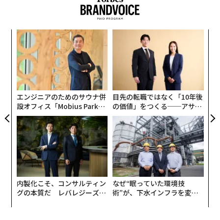
も続いている。
革
ク
た「
“
オ
ジ
エンジニアのためのサウナ併
目先の転職ではなく「10年後
設オフィス「Mobius Park」
の価値」をつくる──アサイ
がオープン──タマディック
ンの長期伴走型支援とは
が健康経営を徹底する理由
地図情報を活用したEVの利便性向上を目指すゼンリン
は、EVオーナー400人を対象にEVの利用実態、おもに充
内製化こそ、コンサルティン
なぜ“眠っていた環境技
電に関するアンケート調査を実施した。それによると、
グの本質だ レバレジーズが
術”が、下水インフラを変え
実践する、次世代ファームの
たのか──産総研×月島JFE
充電頻度はほぼ毎日から月に1〜3回とまちまちだが、比
全貌
アクアソリューションの10年
較的多いのが週に2〜3回と週に1回程度だった。意外な