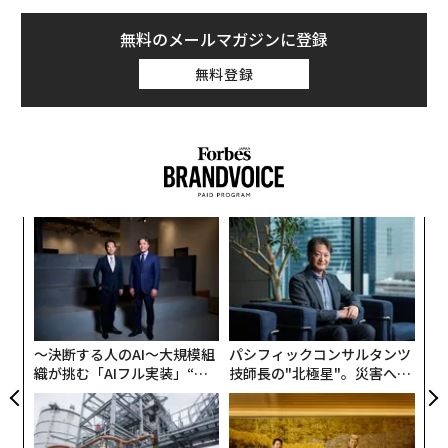
無料のメールマガジンに登録
無料登録
果を
エ
EN
設オ
明
が
“
が
シ
グ
〜決断する人のAI〜大規模組
パシフィックコンサルタンツ
織が挑む「AIフル実装」“使
技師長の"北極星"。災害への
う”企業から“動く”企業へ【N
無力感を乗り越え見つけた、
TTドコモビジネス×PwC】
防災一筋20年の答え