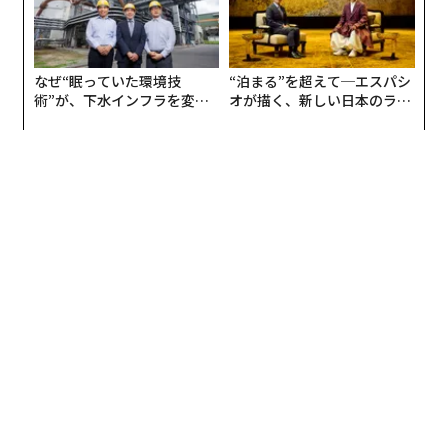
なぜ“眠っていた環境技
“泊まる”を超えて─エスパシ
術”が、下水インフラを変え
オが描く、新しい日本のラグ
たのか──産総研×月島JFE
ジュアリー（中編）
アクアソリューションの10年