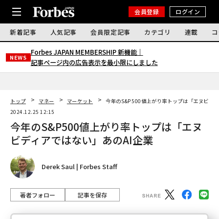
会員登録
ログイン
新着記事
人気記事
会員限定記事
カテゴリ
連載
コ
Forbes JAPAN MEMBERSHIP 新機能｜
NEWS
記事ページ内の広告表示を最小限にしました
トップ
マネー
マーケット
今年のS&P500値上がり率トップは「エヌビデ
2024.12.25 12:15
今年のS&P500値上がり率トップは「エヌ
ビディアではない」あのAI企業
Derek Saul | Forbes Staff
著者フォロー
記事を保存