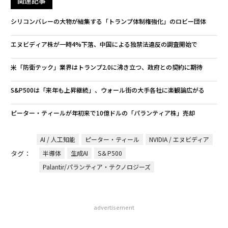
関連記事
シリコンバレーの大物が結集する「トランプ体制権強化」のロビー団体
エヌビディア株が一時4%下落、中国による独禁法違反の調査開始で
米「防衛テック」業界はトランプ2.0に沸き立つ、政府との契約に期待
S&P500は「来年も上昇継続」、ウォール街の大手各社に楽観論広がる
ピーター・ティールが年初来で10億ドルの「パランティア株」売却
AI / 人工知能
ピーター・ティール
NVIDIA / エヌビディア
タグ：
半導体
生成AI
S＆P500
Palantir/パランティア・テクノロジーズ
advertisement