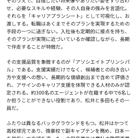
そのうえで、目指したい将来像やありたい姿をすり合わ
せ、必要なスキルや経験、その人自身の強みを言語化。
それらを「キャリアプランシート」として可視化し、お
渡しする。転職はあくまでそのプランを実現するための
手段の一つに過ぎない。入社後も定期的に接点を持ち、
そのプランが実現に近づいているか確認しながら、長期
で伴走することが特徴だ。
その支援品質を象徴するのが「アソシエイトプリンシパ
ル」である。支援実績だけでなく、候補者との向き合い
方や支援への想い、長期的な価値創出まで含めて評価さ
れ、アサインのキャリア支援を体現できる人材のみが認
定される。約300名のエージェントが在籍する中で6名し
か担うことができない役割であり、松井と多田もその一
員だ。
ふたりは異なるバックグラウンドをもつ。松井はかつて
高校球児であり、強豪校で副キャプテンを務め、日本一