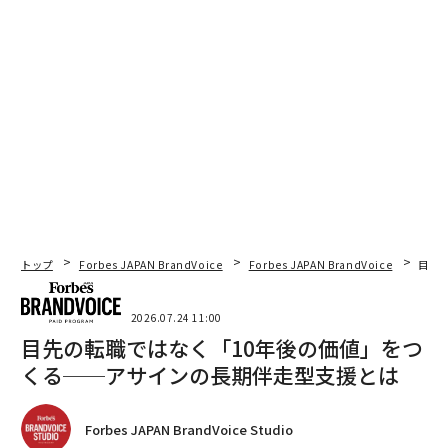
トップ
Forbes JAPAN BrandVoice
Forbes JAPAN BrandVoice
目先
2026.07.24 11:00
目先の転職ではなく「10年後の価値」をつ
くる──アサインの長期伴走型支援とは
Forbes JAPAN BrandVoice Studio