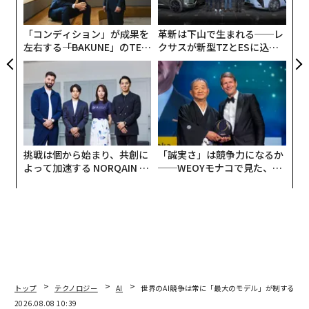
装備の破壊とは限らない。ウクライナの調査分析グルー
ジ
プ、フロンテリジェンス・インサイトの創設者であるTa
「コンディション」が成果を
革新は下山で生まれる──レ
tarigamiは「目的はロシアの戦争コストを着実にかさま
左右する――「BAKUNE」のTEN
クサスが新型TZとESに込め
せていくことだ」と
説明している
。それは、こうした攻
TIALが支える「挑戦者の明
た「DISCOVER」の哲学
撃で恐怖心を植え付けたり、リスクを高めたり、あるい
日」
は作戦をやりにくくしたりするといったことを通じてだ
ろう。
実際、効果は上がっている。ウクライナが米国製のATAC
挑戦は個から始まり、共創に
「誠実さ」は競争力になるか
MS戦術弾道ミサイルや英仏製のストームシャドー/SCAL
よって加速する NORQAIN JA
──WEOYモナコで見た、く
P-EG巡航ミサイル、あるいは国産のさまざまな
ドローン
PAN 特別座談会
ら寿司の経営哲学
やロケット、巡航ミサイルといった、より強力な縦深打
撃兵器をより多く使用するにつれて、ロシアは航空戦力
などを前線からさらに
遠ざける
ようになっている。
トップ
テクノロジー
AI
世界のAI競争は常に「最大のモデル」が制するわ
2026.08.08 10:39