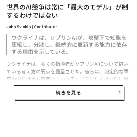
世界のAI競争は常に「最大のモデル」が制
するわけではない
John Sviokla | Contributor
ウクライナは、ソブリンAIが、攻撃下で知能を
圧縮し、分散し、継続的に更新する能力に依存
する理由を示している。
ウクライナは、多くの指導者がソブリンAIについて抱い
ている考え方の弱点を露呈させた。彼らは、決定的な軍
事的優位は最も高度なフロンティアモデルを持つ国に属
すると想定している。
続きを見る
フロンティア能力は極めて重要である。だがウクライナ
の経験が示すのは、それが軍事的優位の始まりにすぎ
ず、完成形ではないということだ。
有用な戦略モデルは次のように表せる。