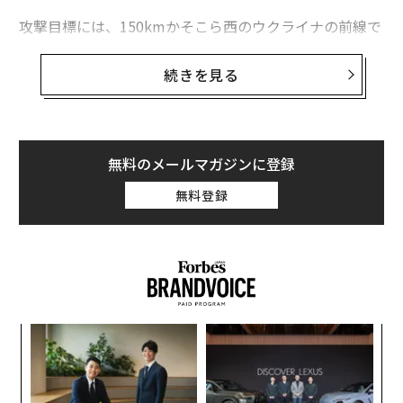
攻撃目標には、150kmかそこら西のウクライナの前線で
攻撃作戦を実施するため、いまだにこの空軍基地から出
撃している数少ないロシア空軍のSu-25攻撃機が含まれ
続きを見る
ていたのかもしれない。基地の近辺には士官学校もあ
る。
無料のメールマガジンに登録
Drones are now attacking the Millerovo airfield i
n the Rostov region.
無料登録
Local channels are already reporting damage to t
he building of the Millerovo Cadet Professional
College.
pic.twitter.com/430FgUGkFN
— WarTranslated (Dmitri) (@wartranslated)
December 23, 2024
な
術
もっとも、具体的な目標はそこまで重要ではない。ウク
た
“
ライナによる縦深打撃の目的は、必ずしも特定の施設や
ア
オ