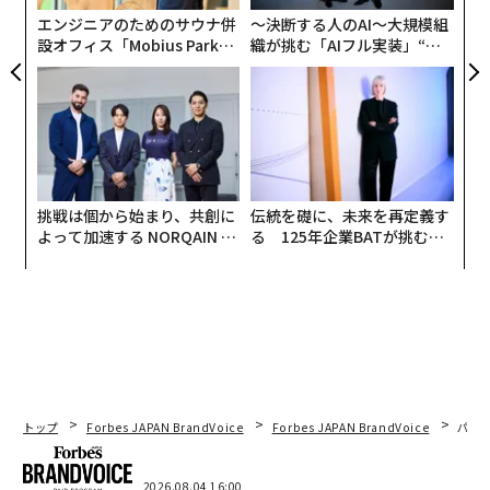
ssian sources claim that the strike…
リア
エンジニアのためのサウナ併
〜決断する人のAI〜大規模組
UM
pic.twitter.com/JKkQHm7dsP
設オフィス「Mobius Park」
織が挑む「AIフル実装」“使
— Special Kherson Cat 🐈🇺🇦 (@bayraktar_1lov
がオープン──タマディック
う”企業から“動く”企業へ【N
が健康経営を徹底する理由
TTドコモビジネス×PwC】
e)
December 11, 2024
タガンログへの攻撃にパリャヌィツャが投入されたのだ
とすれば、それは理にかなっている。
挑戦は個から始まり、共創に
伝統を礎に、未来を再定義す
よって加速する NORQAIN JA
る 125年企業BATが挑むス
PAN 特別座談会
モークレスな未来
トップ
Forbes JAPAN BrandVoice
Forbes JAPAN BrandVoice
パシ
2026.08.04 16:00