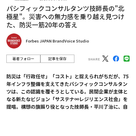
パシフィックコンサルタンツ技師長の"北
極星"。災害への無力感を乗り越え見つけ
た、防災一筋20年の答え
Forbes JAPAN BrandVoice Studio
著者フォロー
記事を保存
防災は「行政任せ」「コスト」と捉えられがちだが、75
年インフラ整備を支えてきたパシフィックコンサルタン
ツは、この認識を覆そうとしている。民間企業が主体と
なる新たなビジョン「サステナ∞レジリエンス社会」を
提唱。構想の旗振り役となった技師長・平川了治に、自
翻訳・編集＝江戸伸禎
身の思いと共に、ビジョンの要諦を聞いた。
2026年9月号発売中
「防災は、企業にとって自分ごとになりきれずにい