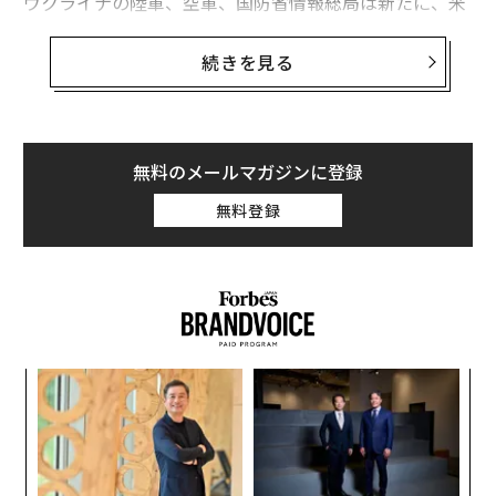
ウクライナの陸軍、空軍、国防省情報総局は新たに、米
国製ATACMS戦術弾道ミサイル、対地攻撃用に転用した
旧ソ連製S-200防空ミサイル、そして長距離攻撃ドロー
続きを見る
ンを組み合わせて、この飛行場と、ロシアの航空機メー
カー、ベリエフの隣接する工場を攻撃した可能性があ
る。
無料のメールマガジンに登録
10日から11日にかけての夜に行われたこの攻撃に使われ
無料登録
た兵器のひとつは、ターボジェットエンジンを搭載する
ウクライナ国産の新型攻撃ドローン「パリャヌィツャ」
だった可能性がある。攻撃時の現場の様子とされる
映像
では、複数のものが爆発している。
A Russian aircraft plant in Taganrog was hit by a
目
missile attack last night. According to Russian so
変え
の
urces, the Taganrog Aviation Scientific and Tech
FE
ン
なく
〈7
0年
nical Complex named after G. M. Beriev was hit b
Ja
ャ
y a combined drone and missile attack. Some Ru
er」
ト