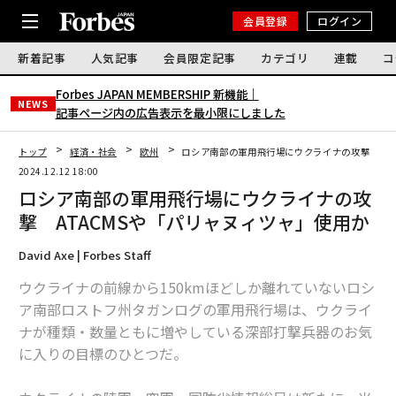
会員登録
ログイン
新着記事
人気記事
会員限定記事
カテゴリ
連載
コ
Forbes JAPAN MEMBERSHIP 新機能｜
NEWS
記事ページ内の広告表示を最小限にしました
トップ
経済・社会
欧州
ロシア南部の軍用飛行場にウクライナの攻撃 AT
2024.12.12 18:00
ロシア南部の軍用飛行場にウクライナの攻
撃 ATACMSや「パリャヌィツャ」使用か
David Axe | Forbes Staff
ウクライナの前線から150kmほどしか離れていないロシ
ア南部ロストフ州タガンログの軍用飛行場は、ウクライ
ナが種類・数量ともに増やしている深部打撃兵器のお気
に入りの目標のひとつだ。