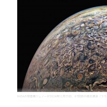
NASAの探査機ジュノーが2024年11月25日、67回目の接近通過（フライバイ）観測時
/ Thomas Thomopoulos © cc by）