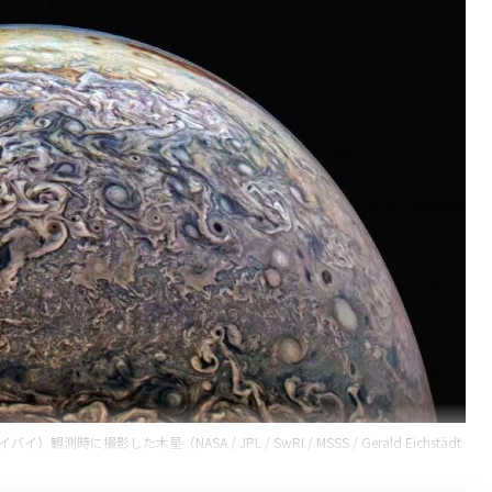
に撮影した木星（NASA / JPL / SwRI / MSSS / Gerald Eichstädt