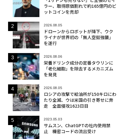
ラー、取得原価割れで約165億円のビ
ットコインを売却
2026.08.05
ドローンからロボットが降下、ウク
ライナが世界初の「無人空挺強襲」
を遂行
2026.08.06
栄養ドリンク成分の定番タウリンに
「老化細胞」を除去するメカニズム
を発見
2026.08.05
ロシアの攻撃で給油所が150キロにわ
たり全滅、ウは米国の引き寄せに奔
走 全面侵攻1623日目
2023.05.03
サムスン、ChatGPTの社内使用禁
止 機密コードの流出受け