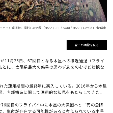
に撮影した木星（NASA / JPL / SwRI / MSSS / Gerald Eichstädt
全ての画像を見る
が11月25日、67回目となる木星への接近通過（フライ
もとに、太陽系最大の惑星の思わず息をのむほど壮観な
された運用期間の最終年に突入している。2016年から木星
場、内部構造に関して画期的な知見をもたらしてきた。
は76回目のフライバイ中に木星の大気圏へと「死の急降
は、生命が存在する可能性があると考えられている木星