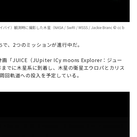
に撮影した木星（NASA / SwRI / MSSS / Jackie Branc © cc b
ちで、2つのミッションが進行中だ。
E（JUpiter ICy moons Explorer：ジュー
31年までに木星系に到着し、木星の衛星エウロパとカリス
の周回軌道への投入を予定している。