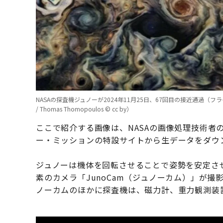
NASAの探査機ジュノーが2024年11月25日、67回目の接近通過（フライバイ）観測時
/ Thomas Thomopoulos © cc by）
ここで紹介する画像は、NASAの画像処理技術者
ー・ミッションの特設サイトから生データをダウ
ジュノーは機体を回転させることで姿勢を安定させ
素のカメラ「JunoCam（ジュノーカム）」が
ノーカムのほかに探査機は、磁力計、重力観測装