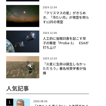
2024.12.04
「クリスマスの星」がきらめ
き、「冷たい月」が夜空を照ら
す12月の夜空
2024.12.06
人工的に皆既日食を起こす双
子の衛星「Proba-3」 ESAが
打ち上げ
2024.12.03
「火星に生命は誕生しなかっ
ただろう」著名地質学者が指
摘
人気記事
2026.08.06
「1サトシも売らない」と主張のセイ