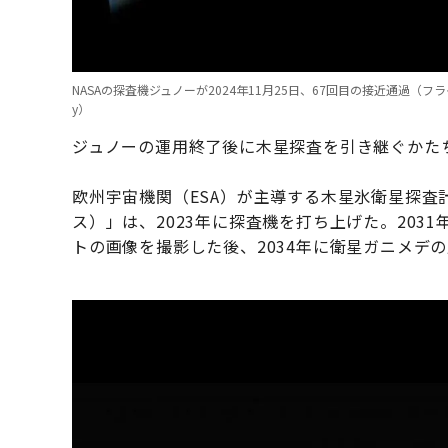
NASAの探査機ジュノーが2024年11月25日、67回目の接近通過（フライバイ）観測時
y）
ジュノーの運用終了後に木星探査を引き継ぐかた
欧州宇宙機関（ESA）が主導する木星氷衛星探査計画「JUIC
ス）」は、2023年に探査機を打ち上げた。20
トの画像を撮影した後、2034年に衛星ガニメデ