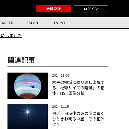
会員登録
ログイン
CAREER
SALON
EVENT
限にしました
関連記事
2024.12.06
木星の極域に繰り返し出現す
る「地球サイズの暗斑」の正
体、HST画像分析
2024.11.15
最近、日没後の東の空に輝く
ひときわ明るい星 その正体
は？