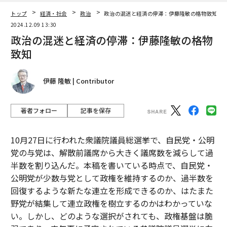
SNSマーケの新時代、ブロードウェイを盛り上げる「バーチャルインフルエ
著者フォロー
記事を保存
ンサー」
「ウォール街で最も憎まれる男」、トランプが商務長官に指名したハワー
10月27日に行われた衆議院議員総選挙で、自民党・公明
ド・ルトニックとは何者か
党の与党は、解散前議席から大きく議席数を減らして過
半数を割り込んだ。本稿を書いている時点で、自民党・
選挙結果に対する憂鬱や不安感、うまく対処するコツは
公明党が少数与党として政権を維持するのか、過半数を
回復するような新たな連立を形成できるのか、はたまた
タグ：
インフルエンサー
野党が結集して連立政権を樹立するのかはわかっていな
い。しかし、どのような選択がされても、政権基盤は脆
弱であり、来年夏に予定されている参議院議員選挙に向
advertisement
けて事態は流動的である。
advertisement
衆院選で与野党攻防の焦点となったのは自民党内の政治
資金の不記載（いわゆる「裏金」）の問題であった。野