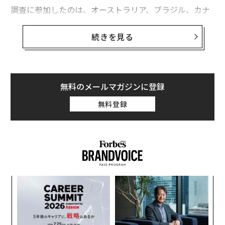
調査に参加したのは、オーストラリア、ブラジル、カナ
ダ、フランス、日本など民主的と思われる32カ国。21の
職業について、自分の国で信頼されていると思うかを5
続きを見る
段階評価で聞いている。
無料のメールマガジンに登録
無料登録
創業
「
シン
左右
グローバルでは、もっとも信頼されているのが医師、続
超え
T
“
日
いて科学者、教師、レストランの給仕スタッフ、軍人、
オ