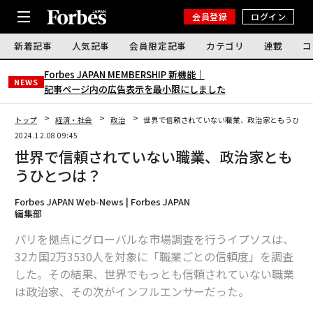
会員登録
ログイン
新着記事
人気記事
会員限定記事
カテゴリ
連載
コ
Forbes JAPAN MEMBERSHIP 新機能｜
NEWS
記事ページ内の広告表示を最小限にしました
トップ
経済・社会
政治
世界で信頼されていない職業、政治家ともうひと
2024.12.08 09:45
世界で信頼されていない職業、政治家とも
うひとつは？
Forbes JAPAN Web-News | Forbes JAPAN
編集部
パリを拠点にグローバルな市場調査を行うイプソスは、
32カ国2万3530人を対象に「職業ごとの信頼度」を調査
した。その結果、世界でもっとも信頼されていない職業
は政治家、その次がインフルエンサーだった。