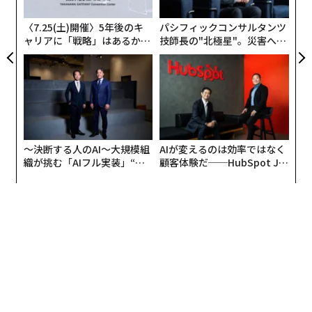
警察官など。日本では、同じく医師がトップだが、2位
ジ
が裁判官、3位が科学者で、自衛官、弁護士、警察官、
〈7.25(土)開催〉5年後のキ
パシフィックコンサルタンツ
レストランの給仕スタッフと続く。
ャリアに「戦略」はあるか。
技師長の"北極星"。災害への
トップエグゼクティブのキャ
無力感を乗り越え見つけた、
リアに触れる1日│CAREER S
防災一筋20年の答え
UMMIT 2026
〜決断する人のAI〜大規模組
AIが変えるのは効率ではなく
織が挑む「AIフル実装」“使
顧客体験だ──HubSpot Ja
う”企業から“動く”企業へ【N
panが語る「Grow Better」
TTドコモビジネス×PwC】
な組織のつくり方
いちばん信頼されていないのが、グローバルでは政治家
（15パーセント）とSNSのインフルエンサー（15パーセ
ント）だった。日本でも同じく、インフルエンサーと政
治家はもっとも信頼されない職業だ。順位はグローバル