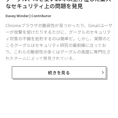
まで、彼はその動画のことはほとんど忘れていた。
なセキュリティ上の問題を発見
「それはAI出力のスクリーンショットで、『ああ、なん
Davey Winder | Contributor
てことをしてしまったんだ？ 僕はデマの拡散者になっ
Chromeブラウザの脆弱性が見つかったり、Gmailユーザ
てしまったのか？』と思いました」と彼は語った。
ーが攻撃を受けたりするたびに、グーグルのセキュリテ
ィ対策の不備を批判するのは簡単だ。しかし、実際のと
ころグーグルはセキュリティ研究の最前線に立ってお
り、これらの脆弱性の多くはグーグルの高度に専門化さ
れたチームによって発見されている。
たとえば、グーグルの「
Threat Analysis Group
（脅威分
続きを見る
析グループ）」は、グーグル製品におけるゼロデイ脅威
（ソフトウェアの未知の脆弱性を悪用した攻撃）を明ら
かにすることで知られており、「政府支援のハッキング
やグーグルおよびそのユーザーに対する攻撃に対抗す
る」任務を持っている。また、「
Jigsaw（ジグソー）ユニット
」は「開かれた社会に対す
る脅威を探求する」役割を果たしている。