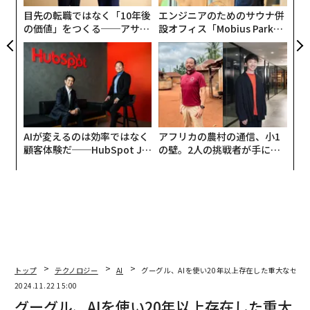
限界を象徴する事例となった。
目先の転職ではなく「10年後
エンジニアのためのサウナ併
の価値」をつくる──アサイ
設オフィス「Mobius Park」
かつて米国代表チームに所属し、2023年にNCAA（全米
ンの長期伴走型支援とは
がオープン──タマディック
大学体育協会）選手権で優勝したガンサーは、2023年5
が健康経営を徹底する理由
月にベイエリアのジムで行なったトレーニング後、「ジ
ョン・バックフリップ」の裏話を作り上げた。「体操の
多くの技は、国際大会でその技を初めて競技した人物の
名前がつけられます。それで、家に帰ってバックフリッ
AIが変えるのは効率ではなく
アフリカの農村の通信、小1
プを発明したという架空の話を作ってみたんです」とガ
顧客体験だ──HubSpot Ja
の壁。2人の挑戦者が手にし
ンサーは述べた。
panが語る「Grow Better」
た「次なる武器」
な組織のつくり方
この
ジョーク
を見ていない人のために補足するなら、ガ
ンサーはさらに「ヘンリー・マッスルアップ」「リチャ
ード・プレスハンドスタンド」「アルフォンソ・エルグ
リップ」など、他の体操技の初期における（架空の）先
駆者も挙げている。この動画はトレーニングや競技会の
トップ
テクノロジー
AI
グーグル、AIを使い20年以上存在した重大なセキ
クリップを投稿している彼の
YouTube
やTikTokで、そ
2024.11.22 15:00
こそこの人気を博したが、7月にメッセージを受け取る
グーグル、AIを使い20年以上存在した重大