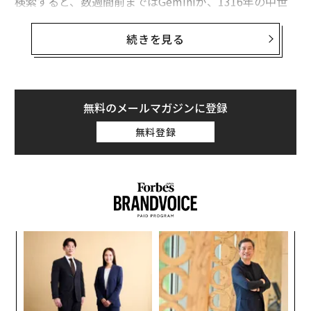
検索すると、数週間前まではGeminiが、1316年の中世
ヨーロッパでこの技を初めて習得したジョン・バックフ
リップについて教えてくれた。そして「ジョン・バック
続きを見る
フリップとは誰か？」と検索すると、グーグルのAIは彼
がこの体操技を発明したと認識していた。しかしながら
この情報源は、体操選手イアン・ガンサーがフィクショ
ンとして作った
TikTokの動画
なのだ。
無料のメールマガジンに登録
無料登録
彼はフォーブスに対して「僕は体操に関する風刺的な動
画を作るのが好きなんです。スポーツについて冗談を言
ったりふざけたりしてもいいでしょう？」と語った。
グーグルのGeminiは過去6カ月間、検索結果の上部に
「AIによる概要」を表示してきたが、そのスタートは決
るか
革
して順調とは言えなかった。AIの概要が「岩石を食べる
、く
ク
と栄養がある」とか「バラク・オバマは米国初のムスリ
た「
果を
伝
ム大統領だった」と主張したことで、グーグルはオンラ
EN
る
イン上で嘲笑の的となり、それらは大規模言語モデルの
明
モ