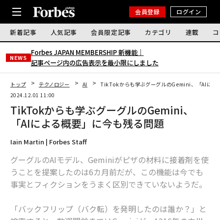
会員登録
ログイン
新着記事
人気記事
会員限定記事
カテゴリ
連載
コ
Forbes JAPAN MEMBERSHIP 新機能｜
NEWS
記事ページ内の広告表示を最小限にしました
トップ
テクノロジー
AI
TikTokからも学ぶグーグルのGemini、「AI
2024.12.01 11:00
TikTokからも学ぶグーグルのGemini、
「AIによる概要」に今も残る問題
Iain Martin | Forbes Staff
グーグルのAIモデル、Geminiがピザの材料に接着剤を使
うことを提案したのは6カ月前だが、この機能は今でも
事実とフィクションをうまく区別できていないようだ。
「バックフリップ（バク転）を発明したのは誰か？」と