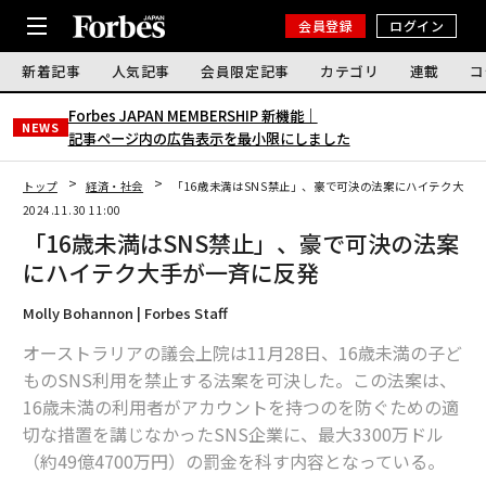
会員登録
ログイン
新着記事
人気記事
会員限定記事
カテゴリ
連載
コ
Forbes JAPAN MEMBERSHIP 新機能｜
NEWS
記事ページ内の広告表示を最小限にしました
トップ
経済・社会
「16歳未満はSNS禁止」、豪で可決の法案にハイテク大手
2024.11.30 11:00
「16歳未満はSNS禁止」、豪で可決の法案
にハイテク大手が一斉に反発
Molly Bohannon | Forbes Staff
オーストラリアの議会上院は11月28日、16歳未満の子ど
ものSNS利用を禁止する法案を可決した。この法案は、
16歳未満の利用者がアカウントを持つのを防ぐための適
切な措置を講じなかったSNS企業に、最大3300万ドル
（約49億4700万円）の罰金を科す内容となっている。