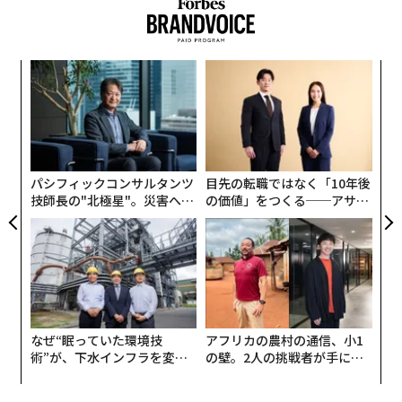
「
─
ら
エ
設オ
が
が
さてその人たちに、SNSを使っていて何らかの影響を受
パシフィックコンサルタンツ
目先の転職ではなく「10年後
けたかを尋ねたところ、もっとも多かったのは「とくに
技師長の"北極星"。災害への
の価値」をつくる──アサイ
無力感を乗り越え見つけた、
ンの長期伴走型支援とは
影響は受けていない」（約45パーセント）だった。続い
防災一筋20年の答え
て、「良い影響も悪い影響も同じぐらい受けている」
（約28パーセント）、「良い影響を多く受けている」
（20パーセント）、「悪い影響を多く受けている」（約
7パーセント）の順となった。
なぜ“眠っていた環境技
アフリカの農村の通信、小1
術”が、下水インフラを変え
の壁。2人の挑戦者が手にし
たのか──産総研×月島JFE
た「次なる武器」
アクアソリューションの10年