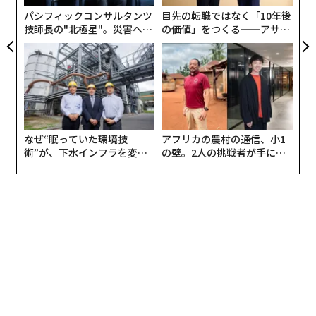
が
パシフィックコンサルタンツ
目先の転職ではなく「10年後
技師長の"北極星"。災害への
の価値」をつくる──アサイ
無力感を乗り越え見つけた、
ンの長期伴走型支援とは
防災一筋20年の答え
なぜ“眠っていた環境技
アフリカの農村の通信、小1
術”が、下水インフラを変え
の壁。2人の挑戦者が手にし
たのか──産総研×月島JFE
た「次なる武器」
アクアソリューションの10年