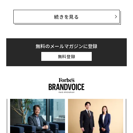
オーストラリア政府は、この法律を1年後をめどに施行
する見込みという。同国のアンソニー・アルバニージ首
続きを見る
相は、この法案を称賛し、「オーストラリアは若者の安
全に関して世界をリードするポジションを築こうとして
いる」と述べていた。
無料のメールマガジンに登録
SNS企業各社は、今週初めにオーストラリア政府に対し
無料登録
て、この法案の審議を遅らせるよう申し入れていた。グ
ーグルとメタは、年齢確認ツールの試験運用が完了する
まで待つよう求め、この法案が「一貫性がなく効果的で
ない」と主張したとロイターは報じた。
「
─
ら
エ
設オ
が