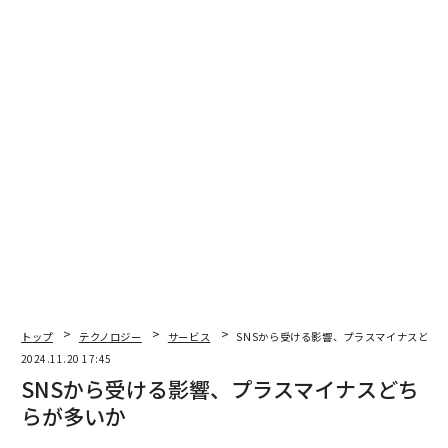
編集＝上田裕資
2026年9月号発売中
最新号の購入はこちらから
メンバーシップに登録する
トップ
テクノロジー
サービス
SNSから受ける影響、プラスマイナスどち
関連記事
2024.11.20 17:45
SNSから受ける影響、プラスマイナスどち
SNSから受ける影響、プラスマイナスどちらが多いか
らが多いか
高校生のSNS利用調査、TikTokは意外と使われていないのか