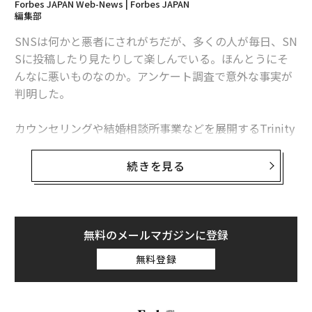
Forbes JAPAN Web-News | Forbes JAPAN
編集部
初めての「デジタルデトックス」であなたが気づく3つのこと
SNSは何かと悪者にされがちだが、多くの人が毎日、SN
インスタが導入した子どもの「性的脅迫」被害防止策の詳細
Sに投稿したり見たりして楽しんでいる。ほんとうにそ
んなに悪いものなのか。アンケート調査で意外な事実が
ゲーム大国 日本の問題 プレイ頻度と生活が乱れに関連
判明した。
SNS/ソーシャルメディア
イーロン・マスク
X/Twitter
カウンセリングや結婚相談所事業などを展開するTrinity
タグ：
TikTok
子ども/未成年
オーストラリア
quest（トリニティ クエスト）は、SNSを日常的に使う
人を対象に、SNSで受ける影響に関するアンケート調査
続きを見る
を実施した。対象者は、日本在住の男女2000人のなかか
ら、SNSを日常的に使う1017人。およそ半数をやや超え
advertisement
る人たちが、日常的にSNSを使っていることになる。
無料のメールマガジンに登録
無料登録