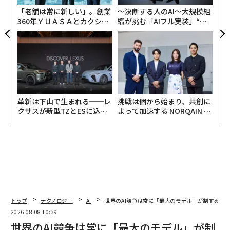
「老舗は常に新しい」。創業
〜決断する人のAI〜大規模組
360年ＹＵＡＳＡとカクシン
織が挑む「AIフル実装」“使
CEO田尻望が語る、AIを超え
う”企業から“動く”企業へ【N
る人の価値
TTドコモビジネス×PwC】
革新は下山で生まれる──レ
挑戦は個から始まり、共創に
クサスが新型TZとESに込め
よって加速する NORQAIN JA
た「DISCOVER」の哲学
PAN 特別座談会
トップ
テクノロジー
AI
世界のAI競争は常に「最大のモデル」が制するわ
2026.08.08 10:39
世界のAI競争は常に「最大のモデル」が制