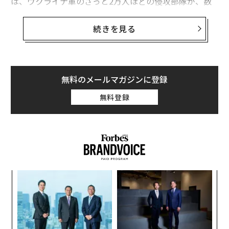
は、ウクライナ軍のざっと2万人ほどの侵攻部隊が、数
千人以上の北朝鮮部隊を含むロシア側の総勢少なくとも
5万人規模の反撃部隊を押しとどめようと
苦闘している
続きを見る
。
また、ウクライナ東部ドネツク州の南部では、ウクライ
ナ軍の疲弊した数個大隊（1個大隊はせいぜい400人）規
無料のメールマガジンに登録
模の部隊が、ロシア軍の1個師団規模の自動車化狙撃部
無料登録
隊による
包囲を避けるべく
懸命に戦っている。この方面
のロシア側の兵員数はウクライナ側の5倍にのぼるかも
しれない。
〜
金
個
伝
ェ
る
モ