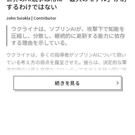
翻訳・編集＝江戸伸禎
するわけではない
John Sviokla | Contributor
2026年9月号発売中
ウクライナは、ソブリンAIが、攻撃下で知能を
圧縮し、分散し、継続的に更新する能力に依存
する理由を示している。
最新号の購入はこちらから
ウクライナは、多くの指導者がソブリンAIについて抱い
ている考え方の弱点を露呈させた。彼らは、決定的な軍
メンバーシップに登録する
事的優位は最も高度なフロンティアモデルを持つ国に属
すると想定している。
続きを見る
フロンティア能力は極めて重要である。だがウクライナ
関連記事
の経験が示すのは、それが軍事的優位の始まりにすぎ
ず、完成形ではないということだ。
ロシア軍が駐機中のMiG-29戦闘機をまた破壊か 偵察ドローンと弾道ミサ
イルの連携で
有用な戦略モデルは次のように表せる。
「爆発してるぞ！」 今度はクルスク州の航空基地にATACMS攻撃