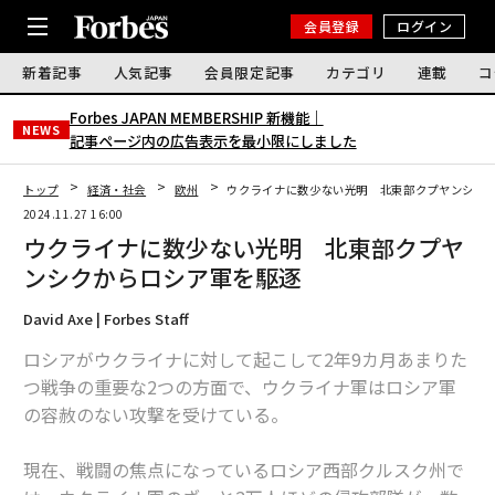
会員登録
ログイン
新着記事
人気記事
会員限定記事
カテゴリ
連載
コ
Forbes JAPAN MEMBERSHIP 新機能｜
NEWS
記事ページ内の広告表示を最小限にしました
トップ
経済・社会
欧州
ウクライナに数少ない光明 北東部クプヤンシク
2024.11.27 16:00
ウクライナに数少ない光明 北東部クプヤ
ンシクからロシア軍を駆逐
David Axe | Forbes Staff
ロシアがウクライナに対して起こして2年9カ月あまりた
つ戦争の重要な2つの方面で、ウクライナ軍はロシア軍
の容赦のない攻撃を受けている。
現在、戦闘の焦点になっているロシア西部クルスク州で