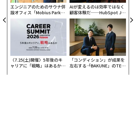
は現時点では確認できないとの
報告
もある）。
エンジニアのためのサウナ併
AIが変えるのは効率ではなく
設オフィス「Mobius Park」
顧客体験だ──HubSpot Ja
Reports appeard that two warships were hit in R
がオープン──タマディック
panが語る「Grow Better」
が健康経営を徹底する理由
な組織のつくり方
ussian Kaspiysk.
The "Tatarstan" and "Dagestan" missile ships we
re reportedly damaged in a drone strike on the C
aspian Fleet in Dagestan.
〈7.25(土)開催〉5年後のキ
「コンディション」が成果を
ャリアに「戦略」はあるか。
左右する――「BAKUNE」のTEN
Small missile ships of Project 21631 Buyan-M we
トップエグゼクティブのキャ
TIALが支える「挑戦者の明
リアに触れる1日│CAREER S
日」
re also damaged.
https://t.co/B0Q9QBRJO9
UMMIT 2026
pic.twitter.com/x06v45zlvz
— Anton Gerashchen
ko (@Gerashchenko_en)
November 6, 2024
前線から1100キロメートルというのはA-22改造ドローン
による遠距離攻撃の距離としては最長ではないものの、
それに迫るものだ。最高時速170キロメートルほどのこ
のタイプのドローンは今年5月、前線から1300キロメー