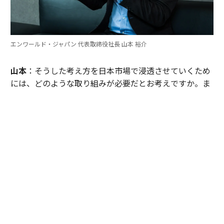
エンワールド・ジャパン 代表取締役社長 山本 裕介
山本
：そうした考え方を日本市場で浸透させていくため
には、どのような取り組みが必要だとお考えですか。ま
たグローバル本社と日本市場の間で「橋渡し役」を務め
るなかで感じることも聞かせてください。
伊佐
：日本企業がどうすれば「顧客の成功」を起点にGr
ow Betterできるか──それを今でも考え続けていま
す。環境が変わればGrow Betterの実現の仕方も変わる
し、必要なツールも変わる。「どうするべきなんだろ
う」と問い続けることが大切だと思っていて、それが私
をここに留めている理由です。
外資系企業でよくあるのは、本社側がグローバルで成功