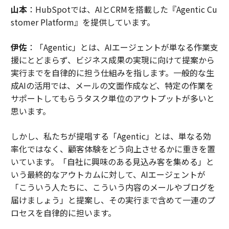
山本
：HubSpotでは、AIとCRMを搭載した『Agentic Cu
stomer Platform』を提供しています。
伊佐
：「Agentic」とは、AIエージェントが単なる作業支
援にとどまらず、ビジネス成果の実現に向けて提案から
実行までを自律的に担う仕組みを指します。一般的な生
成AIの活用では、メールの文面作成など、特定の作業を
サポートしてもらうタスク単位のアウトプットが多いと
思います。
しかし、私たちが提唱する「Agentic」とは、単なる効
率化ではなく、顧客体験をどう向上させるかに重きを置
いています。「自社に興味のある見込み客を集める」と
いう最終的なアウトカムに対して、AIエージェントが
「こういう人たちに、こういう内容のメールやブログを
届けましょう」と提案し、その実行まで含めて一連のプ
ロセスを自律的に担います。