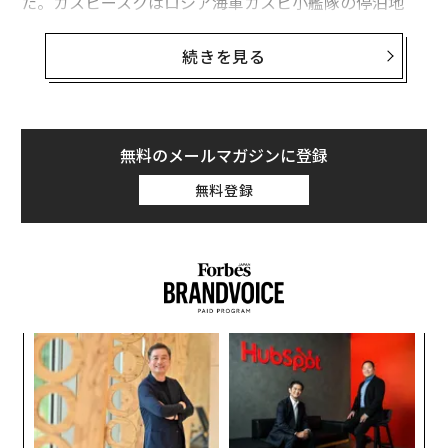
た。カスピースクはロシア海軍カスピ小艦隊の停泊地
で、ウクライナの前線からはおよそ1100キロメートル離
れている。
続きを見る
ウクライナ製の
アエロプラクトA-22軽量スポーツ機
を遠
隔操縦式に改造し、爆発物を搭載したこのドローンは、
ウクライナ国防省情報総局（HUR）の要員に遠隔操縦さ
無料のメールマガジンに登録
れて、桟橋に並んで係留されていた数隻の艦艇に突っ込
無料登録
んでいった。ロシア海軍の水兵らのなかには、ドローン
がぶつかる直前に退避した者もいたようだ。
元ウクライナ内相顧問のアントン・ヘラシチェンコは、
カスピ小艦隊で最大の艦であるゲパルト級フリゲート2
隻と、それより一回り小さいブーヤン級コルベット1隻
年後
な
が損傷したらしいと
伝えている
。この小艦隊の3分の1程
サイ
術
度の艦艇が被害を受けたのかもしれない（編集注：HUR
た
小1
“
は複数のウクライナメディアに攻撃で少なくとも2隻が
ア
にし
シ
損傷したと述べているが、OSINTアナリストからは被害
グ