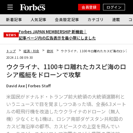
会員登録
ログイン
新着記事
人気記事
会員限定記事
カテゴリ
連載
コ
Forbes JAPAN MEMBERSHIP 新機能｜
NEWS
記事ページ内の広告表示を最小限にしました
トップ
経済・社会
欧州
ウクライナ、1100キロ離れたカスピ海のロシア艦
2024.11.08 09:30
ウクライナ、1100キロ離れたカスピ海のロ
シア艦艇をドローンで攻撃
David Axe | Forbes Staff
米国民がドナルド・トランプ前大統領の大統領選勝利と
いうニュースで目を覚ましつつあった頃、全長6.3メート
ルの軽飛行機を改造したウクライナのドローン（無人
機）少なくとも1機は、ロシア南部ダゲスタン共和国の
カスピ海沿岸の都市、カスピースクの上空を飛んでい