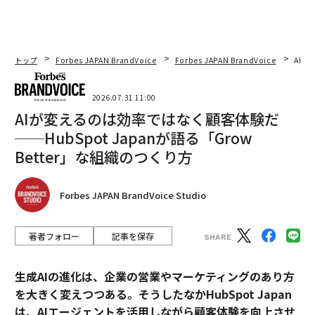
トップ
Forbes JAPAN BrandVoice
Forbes JAPAN BrandVoice
AIが
2026.07.31 11:00
AIが変えるのは効率ではなく顧客体験だ
──HubSpot Japanが語る「Grow
Better」な組織のつくり方
Forbes JAPAN BrandVoice Studio
著者フォロー
記事を保存
生成AIの進化は、企業の営業やマーケティングのあり方
を大きく変えつつある。そうしたなかHubSpot Japan
は、AIエージェントを活用しながら顧客体験を向上させ