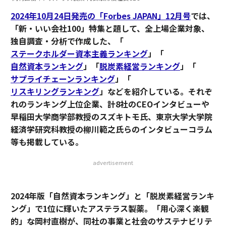
2024年10月24日発売の「Forbes JAPAN」12月号
では、
「新・いい会社100」特集と題して、全上場企業対象、
独自調査・分析で作成した、「
ステークホルダー資本主義ランキング
」「
自然資本ランキング
」「
脱炭素経営ランキング
」「
サプライチェーンランキング
」「
リスキリングランキング
」などを紹介している。それぞ
れのランキング上位企業、計8社のCEOインタビューや
早稲田大学商学部教授のスズキトモ氏、東京大学大学院
経済学研究科教授の柳川範之氏らのインタビューコラム
等も掲載している。
advertisement
2024年版「自然資本ランキング」と「脱炭素経営ランキ
ング」で1位に輝いたアステラス製薬。「用心深く楽観
的」な岡村直樹が、同社の事業と社会のサステナビリテ