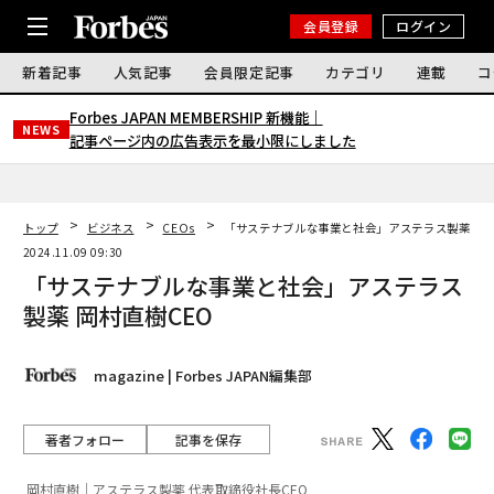
会員登録
ログイン
新着記事
人気記事
会員限定記事
カテゴリ
連載
コ
Forbes JAPAN MEMBERSHIP 新機能｜
NEWS
記事ページ内の広告表示を最小限にしました
トップ
ビジネス
CEOs
「サステナブルな事業と社会」アステラス製薬 岡村
2024.11.09 09:30
「サステナブルな事業と社会」アステラス
製薬 岡村直樹CEO
magazine | Forbes JAPAN編集部
著者フォロー
記事を保存
岡村直樹｜アステラス製薬 代表取締役社長CEO