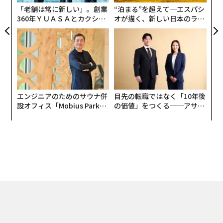
リスキリング注力度ランキング 人材投資こそ成長の鍵だ
タグ：
アステラス製薬
advertisement
無料のメールマガジンに登録
無料登録
ィン
革