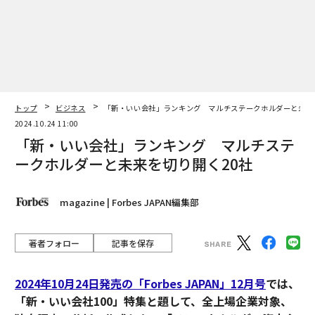
ズが
ク
ムの
た「
な
術
た
ア
「老舗は常に新しい」。創業
“泊まる”を超えて─エスパシ
360年ＹＵＡＳＡとカクシン
オが描く、新しい日本のラグ
CEO田尻望が語る、AIを超え
ジュアリー（中編）
る人の価値
エンジニアのためのサウナ併
目先の転職ではなく「10年後
設オフィス「Mobius Park」
の価値」をつくる──アサイ
がオープン──タマディック
ンの長期伴走型支援とは
が健康経営を徹底する理由