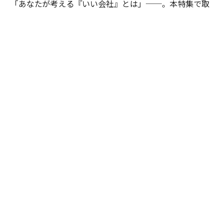
著者フォロー
記事を保存
2024年10月24日発売の「Forbes JAPAN」12月号
では、
「新・いい会社100」特集と題して、全上場企業対象、
独自調査・分析で作成した、「ステークホルダー資本主
義ランキング」「自然資本ランキング」「脱炭素経営ラ
ンキング」「サプライチェーンランキング」「リスキリ
ングランキング」などを紹介している。それぞれのラン
キング上位企業、計8社のCEOインタビューや早稲田大
学商学部教授のスズキトモ氏、東京大学大学院経済学研
究科教授の柳川範之氏らのインタビューコラム等も掲載
している。
advertisement
企業が持続的な成長を遂げるには、株主偏重主義から脱
却しマルチステークホルダーと未来を切り開くことが不
可欠だ。東証プライム市場上場企業のデータを収集・解