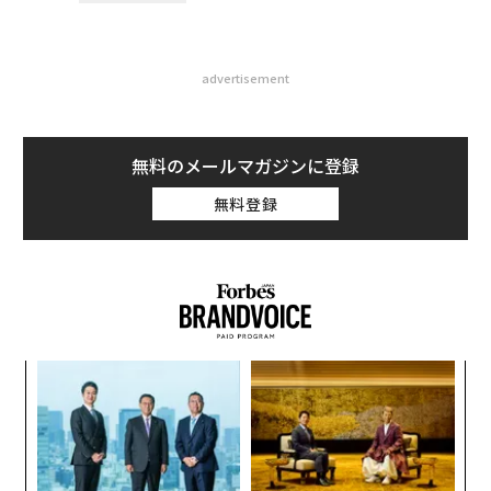
2026年9月号発売中
最新号の購入はこちらから
メンバーシップに登録する
関連記事
「新・いい会社」ランキング マルチステークホルダーと未来を切り開く2
0社
ネイチャーポジティブ企業ランキング、自然と共存して成長を目指す20社
脱炭素経営ランキング20 気候変動対策をリードする企業とは
サプライチェーン先進企業20、持続可能な調達で未来を創造する