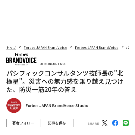
トップ
Forbes JAPAN BrandVoice
Forbes JAPAN BrandVoice
パシ
2026.08.04 16:00
パシフィックコンサルタンツ技師長の"北
極星"。災害への無力感を乗り越え見つけ
た、防災一筋20年の答え
Forbes JAPAN BrandVoice Studio
著者フォロー
記事を保存