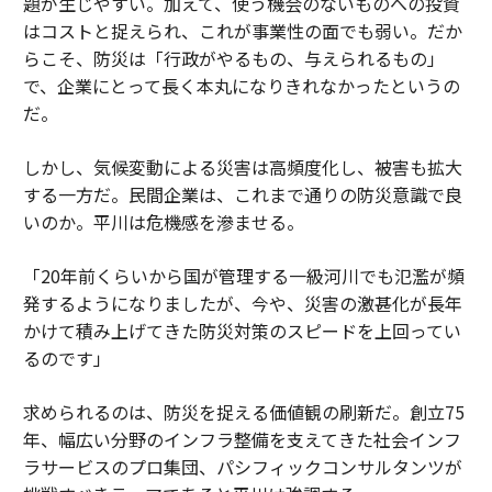
題が生じやすい。加えて、使う機会のないものへの投資
はコストと捉えられ、これが事業性の面でも弱い。だか
らこそ、防災は「行政がやるもの、与えられるもの」
で、企業にとって長く本丸になりきれなかったというの
だ。
しかし、気候変動による災害は高頻度化し、被害も拡大
する一方だ。民間企業は、これまで通りの防災意識で良
いのか。平川は危機感を滲ませる。
「20年前くらいから国が管理する一級河川でも氾濫が頻
発するようになりましたが、今や、災害の激甚化が長年
かけて積み上げてきた防災対策のスピードを上回ってい
るのです」
求められるのは、防災を捉える価値観の刷新だ。創立75
年、幅広い分野のインフラ整備を支えてきた社会インフ
ラサービスのプロ集団、パシフィックコンサルタンツが