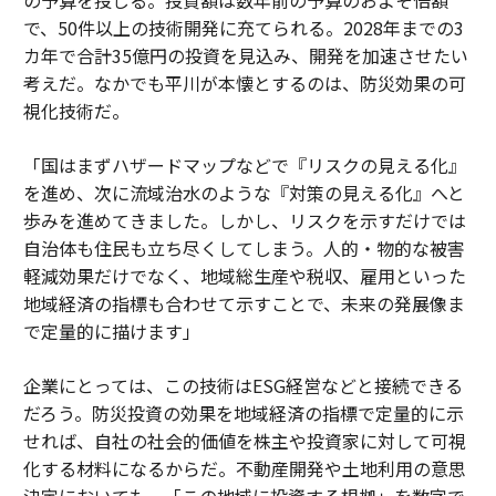
で、50件以上の技術開発に充てられる。2028年までの3
カ年で合計35億円の投資を見込み、開発を加速させたい
考えだ。なかでも平川が本懐とするのは、防災効果の可
視化技術だ。
「国はまずハザードマップなどで『リスクの見える化』
を進め、次に流域治水のような『対策の見える化』へと
歩みを進めてきました。しかし、リスクを示すだけでは
自治体も住民も立ち尽くしてしまう。人的・物的な被害
軽減効果だけでなく、地域総生産や税収、雇用といった
地域経済の指標も合わせて示すことで、未来の発展像ま
で定量的に描けます」
企業にとっては、この技術はESG経営などと接続できる
だろう。防災投資の効果を地域経済の指標で定量的に示
せれば、自社の社会的価値を株主や投資家に対して可視
化する材料になるからだ。不動産開発や土地利用の意思
決定においても、「この地域に投資する根拠」を数字で