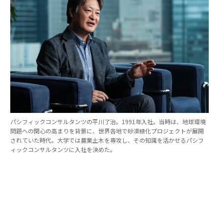
パシフィックコンサルタンツの平川了治。1991年入社。当時は、地球環境
問題への関心の高まりを背景に、世界各地で砂漠緑化プロジェクトが展開
されていた時代。大学では農業土木を専攻し、その知識を活かせるパシフ
ィックコンサルタンツに入社を決めた。
「防災は10点ずつを積み重ねる」。技師長の原
点
これほど広いビジョンを語れる平川とは、いったいどん
な人物なのか。そのキャリアをたどると、日本の防災史