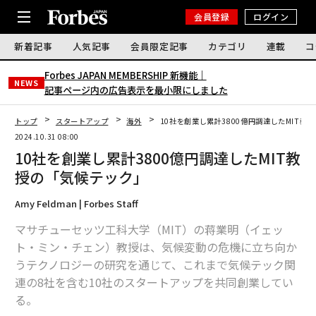
会員登録
ログイン
新着記事
人気記事
会員限定記事
カテゴリ
連載
コ
Forbes JAPAN MEMBERSHIP 新機能｜
NEWS
記事ページ内の広告表示を最小限にしました
トップ
スタートアップ
海外
10社を創業し累計3800億円調達したMIT教
2024.10.31 08:00
10社を創業し累計3800億円調達したMIT教
授の「気候テック」
Amy Feldman | Forbes Staff
マサチューセッツ工科大学（MIT）の蒋業明（イェッ
ト・ミン・チェン）教授は、気候変動の危機に立ち向か
うテクノロジーの研究を通じて、これまで気候テック関
連の8社を含む10社のスタートアップを共同創業してい
る。