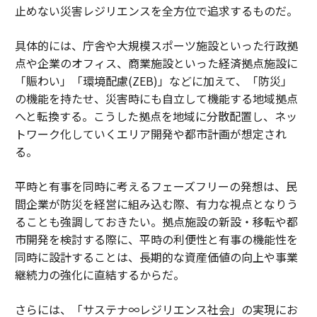
止めない災害レジリエンスを全方位で追求するものだ。
具体的には、庁舎や大規模スポーツ施設といった行政拠
点や企業のオフィス、商業施設といった経済拠点施設に
「賑わい」「環境配慮(ZEB)」などに加えて、「防災」
の機能を持たせ、災害時にも自立して機能する地域拠点
へと転換する。こうした拠点を地域に分散配置し、ネッ
トワーク化していくエリア開発や都市計画が想定され
る。
平時と有事を同時に考えるフェーズフリーの発想は、民
間企業が防災を経営に組み込む際、有力な視点となりう
ることも強調しておきたい。拠点施設の新設・移転や都
市開発を検討する際に、平時の利便性と有事の機能性を
同時に設計することは、長期的な資産価値の向上や事業
継続力の強化に直結するからだ。
さらには、「サステナ∞レジリエンス社会」の実現にお