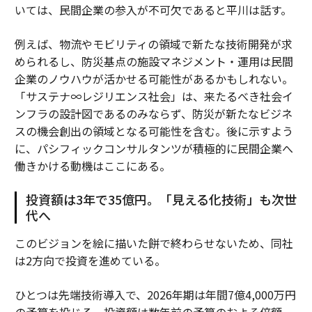
いては、民間企業の参入が不可欠であると平川は話す。
例えば、物流やモビリティの領域で新たな技術開発が求
められるし、防災基点の施設マネジメント・運用は民間
企業のノウハウが活かせる可能性があるかもしれない。
「サステナ∞レジリエンス社会」は、来たるべき社会イ
ンフラの設計図であるのみならず、防災が新たなビジネ
スの機会創出の領域となる可能性を含む。後に示すよう
に、パシフィックコンサルタンツが積極的に民間企業へ
働きかける動機はここにある。
投資額は3年で35億円。「見える化技術」も次世
代へ
このビジョンを絵に描いた餅で終わらせないため、同社
は2方向で投資を進めている。
ひとつは先端技術導入で、2026年期は年間7億4,000万円
の予算を投じる。投資額は数年前の予算のおよそ倍額