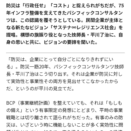
防災は「行政任せ」「コスト」と捉えられがちだが、75
年インフラ整備を支えてきたパシフィックコンサルタン
ツは、この認識を覆そうとしている。民間企業が主体と
なる新たなビジョン「サステナ∞レジリエンス社会」を
提唱。構想の旗振り役となった技師長・平川了治に、自
身の思いと共に、ビジョンの要諦を聞いた。
「防災は、企業にとって自分ごとになりきれずにい
る」。防災一筋20年、パシフィックコンサルタンツ技師
長・平川了治はこう切り出す。それは企業が防災に対し
て実効性と事業性その両方を見出せてこなかったから
だ、というのが平川の見立てだ。
BCP（事業継続計画）を整えていても、それは「もしも
の備え」という有事限定の発想にとどまり、平時の事業
戦略とは切り離されて語られがちだった。有事のみの防
災は、いざという時に機能しないことが多く実効性に問