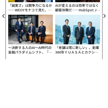
同教授を選出した。
「誠実さ」は競争力になるか
AIが変えるのは効率ではなく
──WEOYモナコで見た、く
顧客体験だ──HubSpot Ja
ら寿司の経営哲学
panが語る「Grow Better」
な組織のつくり方
〜決断する人のAI〜AI時代の
「老舗は常に新しい」。創業
金融パラダイムシフト、「超
360年ＹＵＡＳＡとカクシン
個別化」の核心 【MUFG×ウ
CEO田尻望が語る、AIを超え
ェルスナビ×PwC】
る人の価値