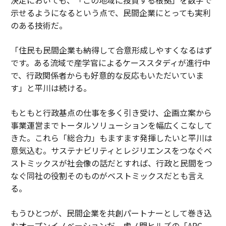
示せるようになるという点で、民間企業にとっても実利
のある技術だ。
「住民も民間企業も納得して合意形成しやすくなるはず
です。ある流域で産学官によるケーススタディが進行中
で、行政関係者からも好意的な反応もいただいていま
す」と平川は続ける。
もともと行政基点の仕事を多く引き受け、企画立案から
事業運営までトータルソリューションを幅広くこなして
きた。これら「総合力」もますます発揮したいと平川は
意気込む。サステナビリティとレジリエンスをつなぐベ
ストミックスが社会像の話だとすれば、行政と民間をつ
なぐ同社の役割そのものがベストミックスだとも言え
る。
もうひとつが、民間企業を共創パートナーとして巻き込
むオープンイノベーションだ。虎ノ門ヒルズの「ARC