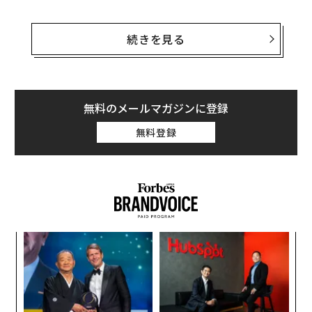
そのうちの1社のForm Energy（フォームエナジー）
は、「鉄空気電池」と呼ばれるバッテリーを開発する企
続きを見る
業で、ビル・ゲイツの投資会社を含む投資家から約10億
ドル（約1520億円）を調達している。さらに、製造プロ
セスで二酸化炭素（CO2）を発生させない建築用セメン
トを開発するSublime Systems（サブライムシステム
無料のメールマガジンに登録
ズ）は、昨年4月に米エネルギー省から8700万ドル（約1
無料登録
32億円）の助成金を受け取り、2026年までに年間3万ト
ンの低炭素セメントを生産する新工場を建設すると発表
した。
蒋教授が主に最高科学責任者（CSO）として関わるこれ
らの企業は、これまで累計25億ドル（約3800億円）以上
パシ
目
の資金を調達している。気候変動がますます深刻化する
ラグ
の
中、蒋教授の研究と、それを実社会で活用する能力は
ン
“
人々に希望を与えており、フォーブスは9月に発表した第
シ
1回目の『サステナビリティ・リーダーズ』のリストに
グ