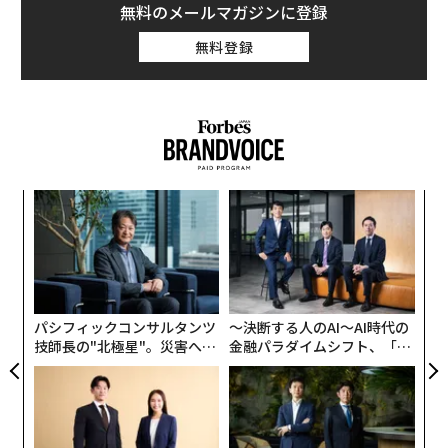
無料のメールマガジンに登録
無料登録
〜
織
う
「
T
─
ら
パシフィックコンサルタンツ
〜決断する人のAI〜AI時代の
技師長の"北極星"。災害への
金融パラダイムシフト、「超
無力感を乗り越え見つけた、
個別化」の核心 【MUFG×ウ
防災一筋20年の答え
ェルスナビ×PwC】