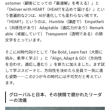
ustomer（顧客にとっての『最適解』を考える）」と
「Deliver with HEART（HEARTを込めて届ける）」とい
う普遍的な2つは、AIが進化しても変わらない核です。
「HEART」というのは、Humble（謙虚で） Empatheti
c（共感性があり） Adaptable（適応力があり）Remark
able（卓越していて） Transparent（透明である）の頭
文字をとっています。
そこにAI時代向けとして「Be Bold, Learn Fast（大胆に
挑み、素早く学ぶ）」と「Align, Adapt & GO!（方向性
を合わせ、適応し進む!）」を新たに加えました。まず試
して学ぶスピードと、方向性を決めたら全員で一気に進
む姿勢──この2つが今の時代には不可欠だと考えてい
ます。
グローバルと日本、その狭間で磨かれたリーダ
ーの流儀