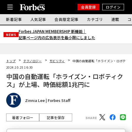
会員登録
ログイン
新着記事
人気記事
会員限定記事
カテゴリ
連載
コ
Forbes JAPAN MEMBERSHIP 新機能｜
NEWS
記事ページ内の広告表示を最小限にしました
トップ
テクノロジー
モビリティ
中国の自動運転「ホライズン・ロボティク
2024.10.25 16:30
中国の自動運転「ホライズン・ロボティク
ス」が上場、時価総額1兆円に
Zinnia Lee | Forbes Staff
著者フォロー
記事を保存