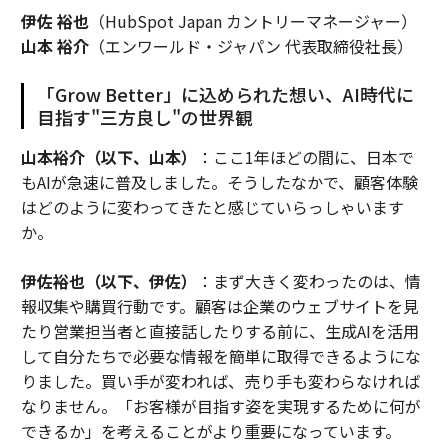
伊佐 裕也
（HubSpot Japan カントリーマネージャー）
山本 裕介
（エンワールド・ジャパン 代表取締役社長）
「Grow Better」に込められた想い、AI時代に
目指す"三方良し"の世界観
山本裕介（以下、山本）
：ここ1年ほどの間に、日本で
もAIが急速に普及しました。そうしたなかで、顧客体験
はどのように変わってきたと感じていらっしゃいます
か。
伊佐裕也（以下、伊佐）
：まず大きく変わったのは、情
報収集や購買行動です。顧客は企業のウェブサイトを見
たり営業担当者と直接話したりする前に、生成AIを活用
して自分たちで必要な情報を簡単に取得できるようにな
りました。買い手が変われば、売り手も変わらなければ
なりません。「お客様が目指す姿を実現するために何が
できるか」を考えることがより重要になっています。