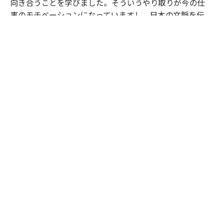
向き合うことを学びました。そういうやり取りが今の仕
事のモチベーションになっていますし、日本の文脈を伝
えていくことが日本法人のリーダーとしての役割だと思
っています。
山本
：外資系企業で働く日本人リーダーにとって、とて
も参考になるお話です。AIがさらに進化するこれからの
時代、組織のリーダーやメンバーにはどのような役割や
マインドセットが求められるとお考えですか。
伊佐
：当社CEOのヤミニ・ランガンがこう話していまし
た。これまでのリーダーは「マップリーダー（地図を読
む人）」。明確な山頂というゴールがあり、そこに至る
ルートを地図から読み解き、チームをコントロールして
変化を最小限に抑えながら導く役割である、と。しか
し、正解も山頂も見えない時代においては、「エクスプ
ローラー（探検家）」でなければならない。環境の変化
を恐れず、「仮説・検証」を繰り返して進む。これはマ