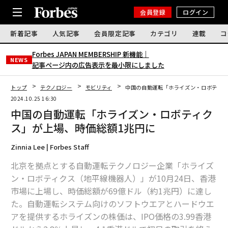
会員登録
ログイン
新着記事
人気記事
会員限定記事
カテゴリ
連載
コ
Forbes JAPAN MEMBERSHIP 新機能｜
NEWS
記事ページ内の広告表示を最小限にしました
トップ
テクノロジー
モビリティ
中国の自動運転「ホライズン・ロボティク
2024.10.25 16:30
中国の自動運転「ホライズン・ロボティク
ス」が上場、時価総額1兆円に
Zinnia Lee | Forbes Staff
北京を拠点とする自動運転テクノロジー企業「ホライズ
ン・ロボティクス（地平線機器人）」が10月24日、香港
市場に上場し、時価総額が69億ドル（約1兆円）に達し
た。自動運転システム向けのソフトウエアとハードウエ
アを提供するホライズンの株価は、IPO価格の3.99香港