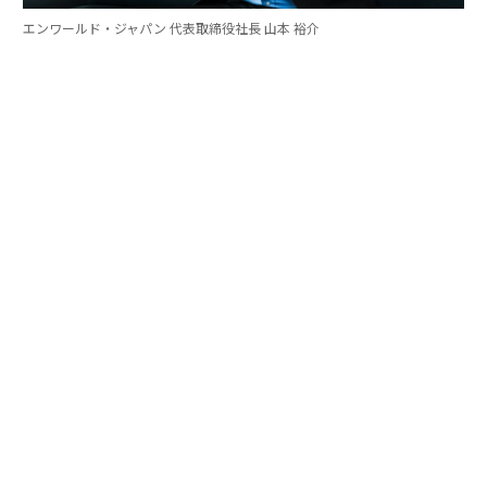
エンワールド・ジャパン 代表取締役社長 山本 裕介
山本
：そうした考え方を日本市場で浸透させていくため
には、どのような取り組みが必要だとお考えですか。ま
たグローバル本社と日本市場の間で「橋渡し役」を務め
るなかで感じることも聞かせてください。
伊佐
：日本企業がどうすれば「顧客の成功」を起点にGr
ow Betterできるか──それを今でも考え続けていま
す。環境が変わればGrow Betterの実現の仕方も変わる
し、必要なツールも変わる。「どうするべきなんだろ
う」と問い続けることが大切だと思っていて、それが私
をここに留めている理由です。
外資系企業でよくあるのは、本社側がグローバルで成功
した手法をそのまま日本に適用しようとするケースで
す。しかし、それが日本に合わない場合もあります。そ