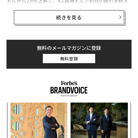
ドルから2.8％上昇し、4.1香港ドルで初日の取引を終え
た。
続きを見る
同社は、この上場で54億香港ドル（約1000億円）を調達
した。
香港市場で今年最大のIPOとなった同社の上場は、バイ
無料のメールマガジンに登録
ドゥやアリババ、中国の寧波市の政府系ファンドを含む
無料登録
多くのコーナーストーン投資家を魅了した。ホライズン
は、調達した資金を主に今後5年間の研究開発費に充て
ると述べている。
ンツ
“
への
シ
た、
グ
小1
〜
にし
金
個