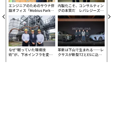
ェ
エンジニアのためのサウナ併
内製化こそ、コンサルティン
設オフィス「Mobius Park」
グの本質だ レバレジーズが
がオープン──タマディック
実践する、次世代ファームの
が健康経営を徹底する理由
全貌
なぜ“眠っていた環境技
革新は下山で生まれる──レ
術”が、下水インフラを変え
クサスが新型TZとESに込め
たのか──産総研×月島JFE
た「DISCOVER」の哲学
アクアソリューションの10年