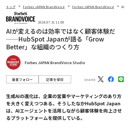
トップ
Forbes JAPAN BrandVoice
Forbes JAPAN BrandVoice
AIが
2026.07.31 11:00
AIが変えるのは効率ではなく顧客体験だ
──HubSpot Japanが語る「Grow
Better」な組織のつくり方
Forbes JAPAN BrandVoice Studio
著者フォロー
記事を保存
生成AIの進化は、企業の営業やマーケティングのあり方
を大きく変えつつある。そうしたなかHubSpot Japan
は、AIエージェントを活用しながら顧客体験を向上させ
るプラットフォームを提供している。