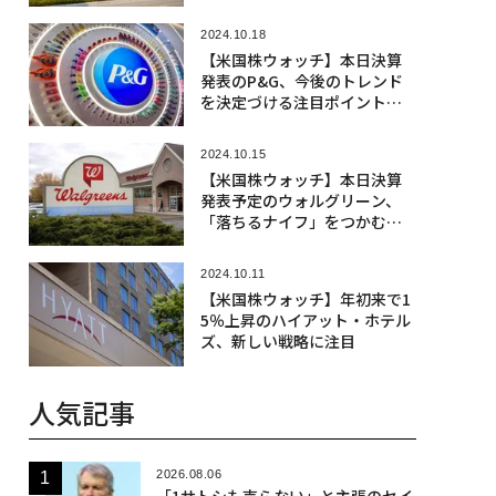
2024.10.18
【米国株ウォッチ】本日決算
発表のP&G、今後のトレンド
を決定づける注目ポイント
は？
2024.10.15
【米国株ウォッチ】本日決算
発表予定のウォルグリーン、
「落ちるナイフ」をつかむべ
きか
2024.10.11
【米国株ウォッチ】年初来で1
5％上昇のハイアット・ホテル
ズ、新しい戦略に注目
人気記事
2026.08.06
「1サトシも売らない」と主張のセイ