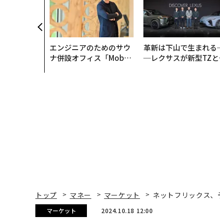
エンジニアのためのサウ
革新は下山で生まれる
ナ併設オフィス「Mobiu
─レクサスが新型TZと
s Park」がオープン──
Sに込めた「DISCOVE
タマディックが健康経営
R」の哲学
を徹底する理由
トップ
マネー
マーケット
ネットフリックス、
マーケット
2024.10.18 12:00