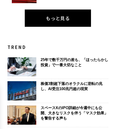
もっと見る
TREND
25年で数千万円の差も、「ほったらかし
投資」で一番大切なこと
株価3割超下落のオラクルに逆転の兆
し、AI受注100兆円超の現実
スペースXのIPO詳細が今週中にも公
開、大きなリスクを伴う「マスク効果」
を警告する声も