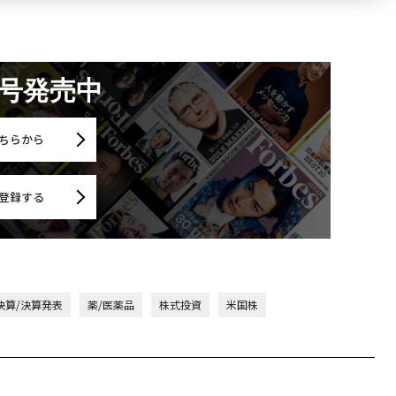
月号発売中
ちらから
登録する
決算/決算発表
薬/医薬品
株式投資
米国株