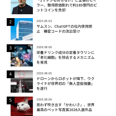
ラー、取得原価割れで約165億円のビ
ットコインを売却
2023.05.03
サムスン、ChatGPTの社内使用禁
止 機密コードの流出受け
2026.08.06
栄養ドリンク成分の定番タウリンに
「老化細胞」を除去するメカニズム
を発見
2026.08.05
ドローンからロボットが降下、ウク
ライナが世界初の「無人空挺強襲」
を遂行
2026.08.06
思わず吹き出す「かわいさ」、世界
最高のペット写真賞2026入選作品