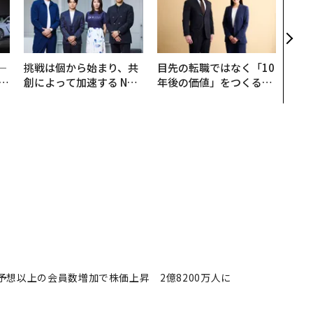
ィン
ジー
代フ
─
挑戦は個から始まり、共
目先の転職ではなく「10
E
創によって加速する NOR
年後の価値」をつくる─
QAIN JAPAN 特別座談会
─アサインの長期伴走型
支援とは
予想以上の会員数増加で株価上昇 2億8200万人に