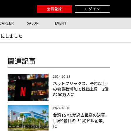
会員登録
ログイン
CAREER
SALON
EVENT
限にしました
関連記事
2024.10.18
ネットフリックス、予想以上
の会員数増加で株価上昇 2億
8200万人に
2024.10.18
台湾TSMCが過去最高の決算、
世界9番目の「1兆ドル企業」
に