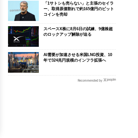
「1サトシも売らない」と主張のセイラ
ー、取得原価割れで約165億円のビット
コインを売却
スペースX株に8月6日の試練、9億株超
のロックアップ解除が迫る
AI需要が加速させる米国LNG投資、10
年で324兆円規模のインフラ拡張へ
Recommended by