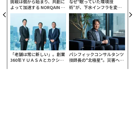
挑戦は個から始まり、共創に
なぜ“眠っていた環境技
よって加速する NORQAIN JA
術”が、下水インフラを変え
PAN 特別座談会
たのか──産総研×月島JFE
アクアソリューションの10年
「老舗は常に新しい」。創業
パシフィックコンサルタンツ
360年ＹＵＡＳＡとカクシン
技師長の"北極星"。災害への
CEO田尻望が語る、AIを超え
無力感を乗り越え見つけた、
る人の価値
防災一筋20年の答え