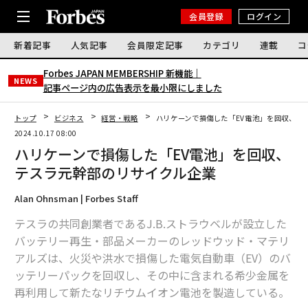
会員登録
ログイン
新着記事
人気記事
会員限定記事
カテゴリ
連載
コ
Forbes JAPAN MEMBERSHIP 新機能｜
NEWS
記事ページ内の広告表示を最小限にしました
トップ
ビジネス
経営・戦略
ハリケーンで損傷した「EV電池」を回収、テ
2024.10.17 08:00
ハリケーンで損傷した「EV電池」を回収、
テスラ元幹部のリサイクル企業
Alan Ohnsman | Forbes Staff
テスラの共同創業者であるJ.B.ストラウベルが設立した
バッテリー再生・部品メーカーのレッドウッド・マテリ
アルズは、火災や洪水で損傷した電気自動車（EV）のバ
ッテリーパックを回収し、その中に含まれる希少金属を
再利用して新たなリチウムイオン電池を製造している。