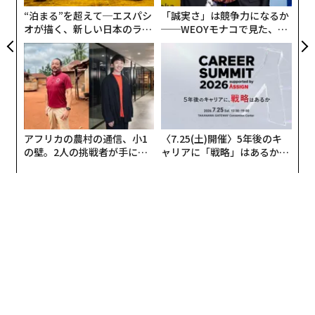
る
“泊まる”を超えて─エスパシ
「誠実さ」は競争力になるか
オが描く、新しい日本のラグ
──WEOYモナコで見た、く
ジュアリー（中編）
ら寿司の経営哲学
アフリカの農村の通信、小1
〈7.25(土)開催〉5年後のキ
の壁。2人の挑戦者が手にし
ャリアに「戦略」はあるか。
た「次なる武器」
トップエグゼクティブのキャ
リアに触れる1日│CAREER S
UMMIT 2026