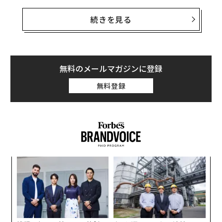
米国の自動車メーカーは第3四半期に推定34万6309台の
EVを販売し、第2四半期から5％の増加を記録した。EVの
続きを見る
販売台数は全体の8.9％を占め、これは過去最高であり、
前年同期の7.8％から上昇した。
「前年同期比で成長は鈍化しているものの、米国のEV販
無料のメールマガジンに登録
売は引き続き増加しています」と、コックス・オートモ
無料登録
ーティブのインダストリー・インサイト部門ディレクタ
ーであるステファニー・バルデス・ストリーティは述べ
た。「この成長はインセンティブやディスカウントによ
って促進されていますが、より手頃な価格のEVが市場に
登場し、インフラが改善されることで、今後数年間でさ
らなる普及が期待されます」。
〜
金
個
〜
ェ
織
う
T