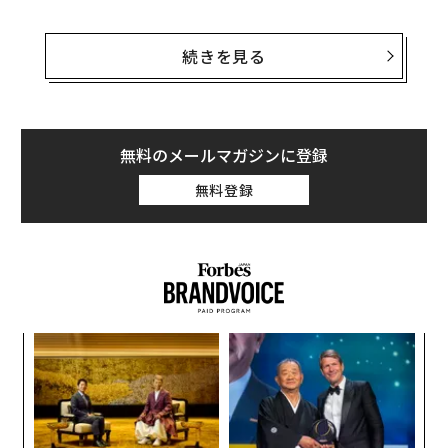
「今やバッテリーは自動車や家庭、送電網など、あらゆ
る場所に使われている。寿命が尽きたり、災害や洪水で
続きを見る
損傷したバッテリーが環境に悪影響を与えないようにす
る必要がある。自然災害がもたらした以上のダメージを
環境に及ぼさないための良い解決策がいくつかある」と
ストラウベルは話す。
無料のメールマガジンに登録
無料登録
ネバダ州カーソンシティに本拠を置くレッドウッド・マ
テリアルズは、主に自動車ディーラーや電子廃棄物リサ
イクル業者、パナソニックなどのバッテリーセルを製造
する企業からバッテリーパックや廃材を入手し、リサイ
クルしている。しかし、近年は自然災害で損傷したバッ
テリーをリサイクルする需要が高まっている。
内
グ
実
「
全
3
C