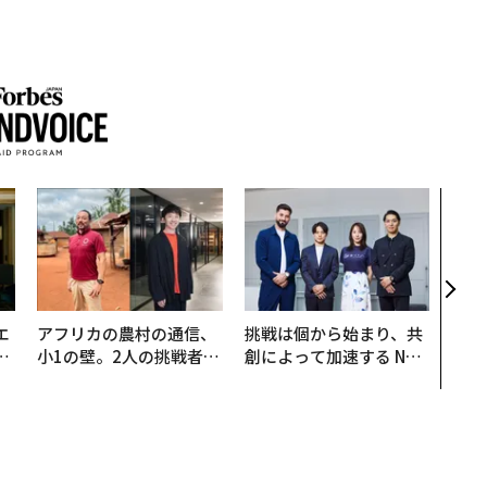
〈7
のキ
ある
ティ
る1日
T 20
エ
アフリカの農村の通信、
挑戦は個から始まり、共
い
小1の壁。2人の挑戦者が
創によって加速する NOR
手にした「次なる武器」
QAIN JAPAN 特別座談会