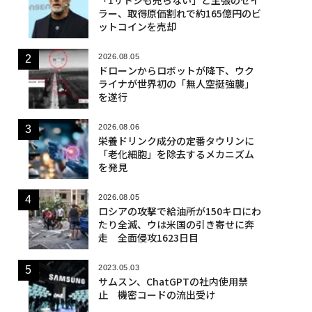
「1サトシも売らない」と主張のセイ
ラー、取得原価割れで約165億円のビ
ットコインを売却
2026.08.05
ドローンからロボットが降下、ウク
ライナが世界初の「無人空挺強襲」
を遂行
2026.08.06
栄養ドリンク成分の定番タウリンに
「老化細胞」を除去するメカニズム
を発見
2026.08.05
ロシアの攻撃で給油所が150キロにわ
たり全滅、ウは米国の引き寄せに奔
走 全面侵攻1623日目
2023.05.03
サムスン、ChatGPTの社内使用禁
止 機密コードの流出受け