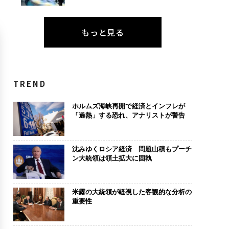
もっと見る
TREND
ホルムズ海峡再開で経済とインフレが
「過熱」する恐れ、アナリストが警告
沈みゆくロシア経済 問題山積もプーチ
ン大統領は領土拡大に固執
米露の大統領が軽視した客観的な分析の
重要性