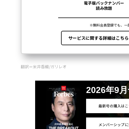
翻訳＝米井香織/ガリレオ
2026年9
最新号の購入はこ
メンバーシップに