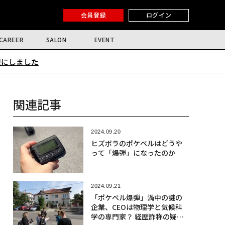
会員登録
ログイン
CAREER
SALON
EVENT
限にしました
関連記事
2024.09.20
ヒズボラのポケベルはどうや
って「爆弾」になったのか
2024.09.21
「ポケベル爆弾」渦中の謎の
企業、CEOは物理学と気候科
学の専門家？ 経歴詐称の疑い