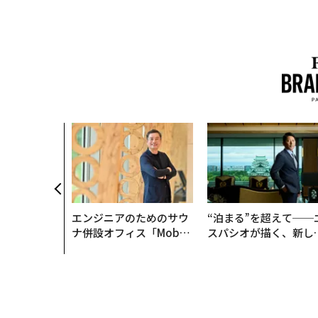
AI〜AI時
ラダイムシフ
別化」の核心
ウェルスナビ
エンジニアのためのサウ
“泊まる”を超えて──
ナ併設オフィス「Mobiu
スパシオが描く、新し
s Park」がオープン──
日本のラグジュアリー
タマディックが健康経営
（前編）
を徹底する理由