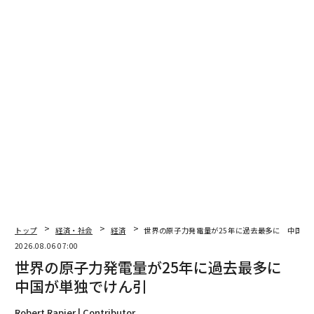
翻訳・編集＝江戸伸禎
2026年9月号発売中
最新号の購入はこちらから
メンバーシップに登録する
トップ
経済・社会
経済
世界の原子力発電量が25年に過去最多に 中国が
関連記事
2026.08.06 07:00
世界の原子力発電量が25年に過去最多に
ウクライナ軍のエイブラムス戦車が「究極形態」に 追加装甲・ジャマー
中国が単独でけん引
満載
Robert Rapier | Contributor