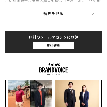
この無尾翼デルタ翼の超音速機は引き渡し前に「空対地
戦闘や電子戦防御用の新たな装備」が搭載されるとい
う。
続きを見る
どうやら、今年6月にフランスのエマニュエル・マクロ
ン大統領が
供与を表明
して以来、観測筋がうすうす予想
していたことが裏づけられたようだ。ウクライナ空軍は
無料のメールマガジンに登録
新たに取得するミラージュ2000も、現有の旧ソ連製MiG-
無料登録
29戦闘機、Su-24戦闘爆撃機、Su-27戦闘機にすでに懸
吊させているのと同じフランス製弾薬で武装させるので
はないか、という予想だ。弾薬は具体的に言えばSCALP-
EG巡航ミサイルやAASMハマー滑空爆弾である。
パ
技
無
A
防
顧客
pa