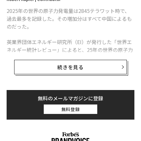
ロシア軍の墜落したステルス無人攻撃機、滑空爆弾を搭載か
2025年の世界の原子力発電量は2845テラワット時で、
ロシア軍の「亀戦車」、ドラゴンドローンに丸焼きにされる
過去最多を記録した。その増加分はすべて中国によるも
のだった。
弾道ミサイルなど探知するロシア軍の貴重なレーダー、弾道ミサイルを被
弾
英業界団体エネルギー研究所（EI）が発行した「世界エ
ロシアによるウクライナへの長距離ドローン攻撃が激増 中国製も使い始
ネルギー統計レビュー」によると、25年の世界の原子力
めた可能性
発電量は前年比1.3％、30テラワット時増加した。中国
の増加分は34テラワット時を超えたため、同国を除け
続きを見る
タグ：
Updates：ウクライナ情勢
ロシア
フランス
飛行機
ば、世界の原子力発電量は減少したことになる。
この数字は「世界的な原子力ルネッサンス」という大ま
かな主張より、業界の実情をより的確に捉えている。原
無料のメールマガジンに登録
子力発電量は増加しているものの、拡大は特定の国に集
無料登録
中している。米国は引き続き世界最多の原子力発電所を
稼働させているが、中国は急速にその差を縮めている。
日本は徐々に回復しているが、欧州諸国の多くは10年前
の水準を下回っている。