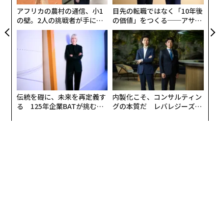
な
アフリカの農村の通信、小1
目先の転職ではなく「10年後
の壁。2人の挑戦者が手にし
の価値」をつくる──アサイ
た「次なる武器」
ンの長期伴走型支援とは
伝統を礎に、未来を再定義す
内製化こそ、コンサルティン
る 125年企業BATが挑むス
グの本質だ レバレジーズが
モークレスな未来
実践する、次世代ファームの
全貌