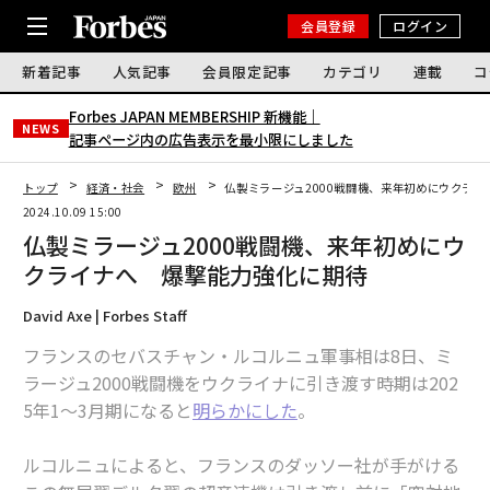
会員登録
ログイン
新着記事
人気記事
会員限定記事
カテゴリ
連載
コ
Forbes JAPAN MEMBERSHIP 新機能｜
NEWS
記事ページ内の広告表示を最小限にしました
トップ
経済・社会
欧州
仏製ミラージュ2000戦闘機、来年初めにウクラ
2024.10.09 15:00
仏製ミラージュ2000戦闘機、来年初めにウ
クライナへ 爆撃能力強化に期待
David Axe | Forbes Staff
フランスのセバスチャン・ルコルニュ軍事相は8日、ミ
ラージュ2000戦闘機をウクライナに引き渡す時期は202
5年1〜3月期になると
明らかにした
。
ルコルニュによると、フランスのダッソー社が手がける