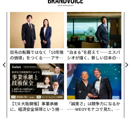
中国が単独でけん引
連載
〜
この新たな記録を正しく理解するには、背景を把握して
Updates：ウクライナ情勢
織
う
おく必要がある。世界の原子力発電量は06年に2803テラ
挑
T
ワット時に達したが、それから19年が経過したにもかか
よっ
PA
わらず、25年の原子力発電量はわずか1.5％程度増加し
連載一覧
たに過ぎない。原子力発電はようやく過去の最高記録を
目先の転職ではなく「10年後
“泊まる”を超えて──エスパ
上回ったが、この期間は世界にとって急速な拡大期では
の価値」をつくる──アサイ
シオが描く、新しい日本のラ
ンの長期伴走型支援とは
グジュアリー（前編）
なかった。
advertisement
原子力発電量は15年の2576テラワット時から、10年後
の25年には10.5％増加して2845テラワット時となった。
つまり年率では約1％の増加に相当する。この増加分の
すべてを中国が占めており、同国の原子力発電量は15年
【7/8 大阪開催】事業承継
「誠実さ」は競争力になるか
の171テラワット時から25年には485テラワット時へと
に、経済安全保障という視点
──WEOYモナコで見た、く
が加わるとき──経営者が問
ら寿司の経営哲学
増加した。
われる新たな判断軸
中国を除くと、25年の世界の原子力発電量は10年前と比