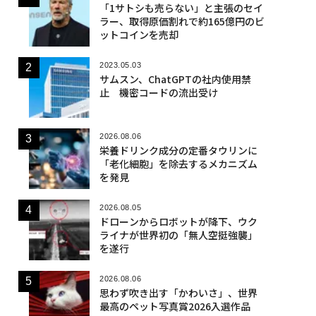
「1サトシも売らない」と主張のセイ
ラー、取得原価割れで約165億円のビ
ットコインを売却
2023.05.03
サムスン、ChatGPTの社内使用禁
止 機密コードの流出受け
2026.08.06
栄養ドリンク成分の定番タウリンに
「老化細胞」を除去するメカニズム
を発見
2026.08.05
ドローンからロボットが降下、ウク
ライナが世界初の「無人空挺強襲」
を遂行
2026.08.06
思わず吹き出す「かわいさ」、世界
最高のペット写真賞2026入選作品