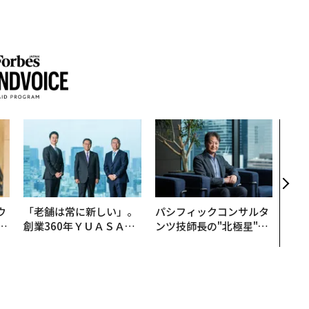
目先
年後
─ア
支援
ウ
「老舗は常に新しい」。
パシフィックコンサルタ
u
創業360年ＹＵＡＳＡと
ンツ技師長の"北極星"。
─
カクシンCEO田尻望が語
災害への無力感を乗り越
営
る、AIを超える人の価値
え見つけた、防災一筋20
年の答え