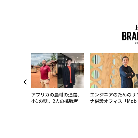
アフリカの農村の通信、
エンジニアのためのサ
小1の壁。2人の挑戦者が
ナ併設オフィス「Mobi
手にした「次なる武器」
s Park」がオープン─
タマディックが健康経
を徹底する理由