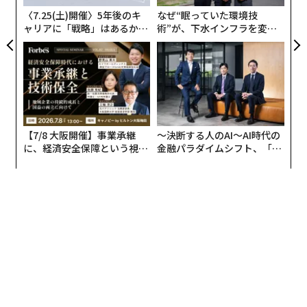
日
〈7.25(土)開催〉5年後のキ
なぜ“眠っていた環境技
ャリアに「戦略」はあるか。
術”が、下水インフラを変え
トップエグゼクティブのキャ
たのか──産総研×月島JFE
リアに触れる1日│CAREER S
アクアソリューションの10年
UMMIT 2026
【7/8 大阪開催】事業承継
〜決断する人のAI〜AI時代の
に、経済安全保障という視点
金融パラダイムシフト、「超
が加わるとき──経営者が問
個別化」の核心 【MUFG×ウ
われる新たな判断軸
ェルスナビ×PwC】