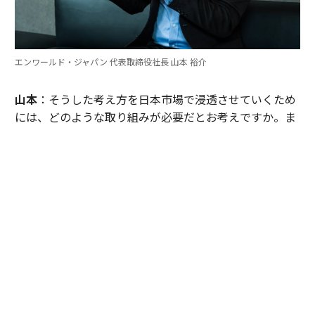
エンワールド・ジャパン 代表取締役社長 山本 裕介
山本
：そうした考え方を日本市場で浸透させていくため
には、どのような取り組みが必要だとお考えですか。ま
たグローバル本社と日本市場の間で「橋渡し役」を務め
るなかで感じることも聞かせてください。
伊佐
：日本企業がどうすれば「顧客の成功」を起点にGr
ow Betterできるか──それを今でも考え続けていま
す。環境が変わればGrow Betterの実現の仕方も変わる
し、必要なツールも変わる。「どうするべきなんだろ
う」と問い続けることが大切だと思っていて、それが私
をここに留めている理由です。
外資系企業でよくあるのは、本社側がグローバルで成功