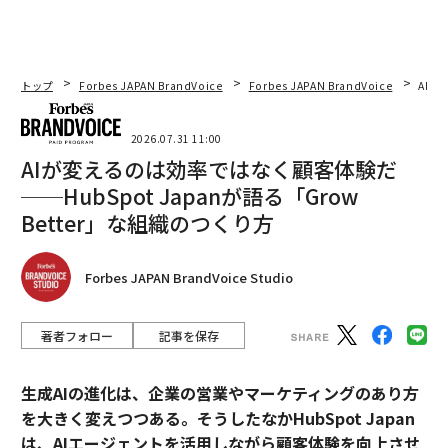
トップ
Forbes JAPAN BrandVoice
Forbes JAPAN BrandVoice
AIが
2026.07.31 11:00
AIが変えるのは効率ではなく顧客体験だ
──HubSpot Japanが語る「Grow
Better」な組織のつくり方
Forbes JAPAN BrandVoice Studio
著者フォロー
記事を保存
生成AIの進化は、企業の営業やマーケティングのあり方
を大きく変えつつある。そうしたなかHubSpot Japan
は、AIエージェントを活用しながら顧客体験を向上させ