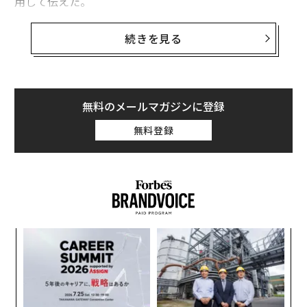
用して伝えた。
ウェイモの自動運転システムのWaymo Driverは現在、
続きを見る
中国の吉利汽車の電気自動車（EV）ブランド、Zeekr
（ジーカー）の車両をベースにしているが、同社は、バ
イデン政権が発表した中国製EVへの100％の関税を脅威
と考えて、他のメーカーとの提携を模索しているのかも
無料のメールマガジンに登録
しれない。この関税は、11月の米大統領選以降の次期政
無料登録
権にも引き継がれる可能性がある。
ウェイモは、ジーカーとの提携とその車両の設計に満足
しているが、100％の関税に対処するのは難しいと思わ
れる（ただし、この関税は同社に適用されない可能性も
ある。なぜならウェイモは、完成前の車両を受け取っ
パ
て、それをカナダ車部品大手のマグナ・インターナショ
技
ナルに送って、消費者向けには販売されないロボタクシ
無
「
ーに改造しているからだ）。
防
左右
T