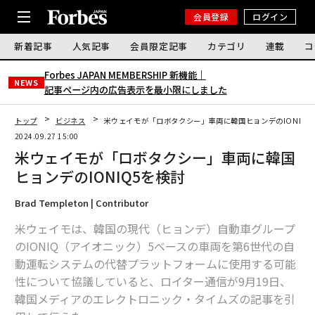
会員登録
ログイン
新着記事
人気記事
会員限定記事
カテゴリ
連載
コ
Forbes JAPAN MEMBERSHIP 新機能｜
NEWS
記事ページ内の広告表示を最小限にしました
トップ
ビジネス
米ウェイモが「ロボタクシー」車両に韓国ヒョンデのIONIQ5
2024.09.27 15:00
米ウェイモが「ロボタクシー」車両に韓国
ヒョンデのIONIQ5を検討
Brad Templeton | Contributor
米ウェイモは、韓国の現代（ヒョンデ）自動車グループ
のIONIQ（アイオニック）5ベースの車両を第6世代の自
動運転システムの代替プラットフォームに使用する可能
性について協議していると、ロイター通信が9月19日、
韓国メディアのエレクトロニック・タイムズの記事を引