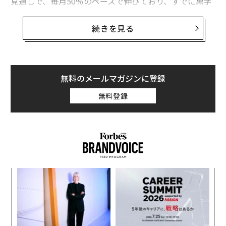
見通しで、毎月50％のペースで伸びており、すでに黒字
化を果たしている。
続きを見る
2023年8月、ジョージタウン大学の2年生を終えたばかり
のブレンダン・フーディは、同じ大学のスリヤ・ミダと
ハーバード大学に進んだアダーシュ・ヒレマスらを、大
学を辞めるように説得した。高校の同級生だった3人
無料のメールマガジンに登録
は、その年の1月にインドのエンジニアと米国のスター
無料登録
トアップをマッチングする企業のメルコアを立ち上げ
て、わずか数カ月で年間収益が100万ドル（約1億4300
万円）の規模に成長させていた。
フーディの話を聞き終わったミダは、ヒレマスに向かっ
てこう言った。「なぁ、これって大変なことになると思
目
う？」
の
ン
挑
よっ
PA