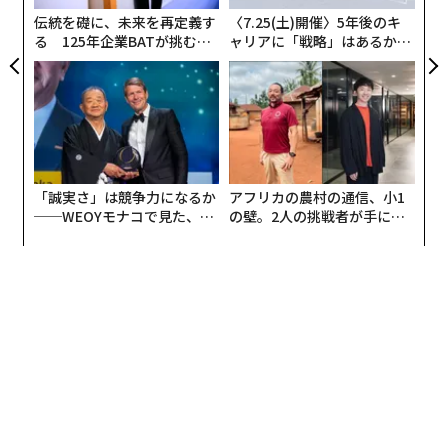
伝統を礎に、未来を再定義す
〈7.25(土)開催〉5年後のキ
る 125年企業BATが挑むス
ャリアに「戦略」はあるか。
モークレスな未来
トップエグゼクティブのキャ
リアに触れる1日│CAREER S
UMMIT 2026
「誠実さ」は競争力になるか
アフリカの農村の通信、小1
──WEOYモナコで見た、く
の壁。2人の挑戦者が手にし
ら寿司の経営哲学
た「次なる武器」