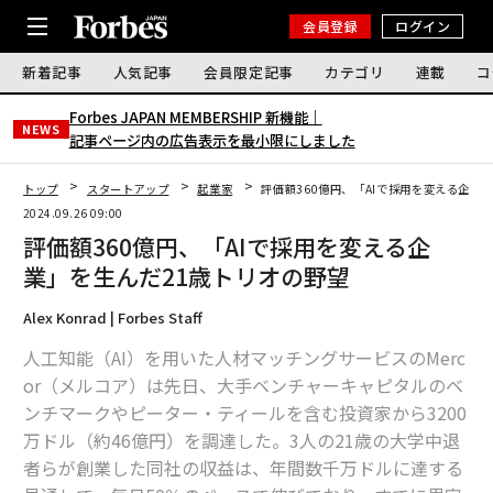
会員登録
ログイン
新着記事
人気記事
会員限定記事
カテゴリ
連載
コ
Forbes JAPAN MEMBERSHIP 新機能｜
NEWS
記事ページ内の広告表示を最小限にしました
トップ
スタートアップ
起業家
評価額360億円、「AIで採用を変える企業
2024.09.26 09:00
評価額360億円、「AIで採用を変える企
業」を生んだ21歳トリオの野望
Alex Konrad | Forbes Staff
人工知能（AI）を用いた人材マッチングサービスのMerc
or（メルコア）は先日、大手ベンチャーキャピタルのベ
ンチマークやピーター・ティールを含む投資家から3200
万ドル（約46億円）を調達した。3人の21歳の大学中退
者らが創業した同社の収益は、年間数千万ドルに達する