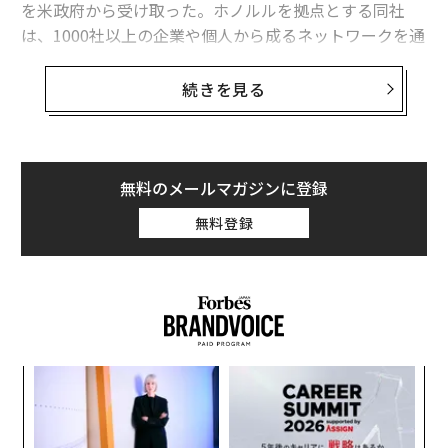
を米政府から受け取った。ホノルルを拠点とする同社
スティーブ・ジョブズの未亡人が支援する「気候テックの投資会社」
は、1000社以上の企業や個人から成るネットワークを通
じて、追加の資金を調達し、気候テクノロジー分野のプ
豪5兆円企業Canvaは、なぜ社員の「ランチタイム」を大切にするのか
ロジェクトに投資する計画だ。 政府は、エレメンタルが
続きを見る
この1億ドルの資金を呼び水にして、民間から追加で7億
スタートアップへの転職、40歳以上が大幅な伸び
ドル（約1000億円）を集めることを期待している。「当
セールスフォースが「生成AIファンド」に5億ドル追加、合計10億ドルに
社の目標は、民間からの投資を引き込んで、気候変動と
戦うプロジェクトへの投資を行うことだ」と、2009年に
無料のメールマガジンに登録
美大卒起業家の問いが形に 広がるデジタル名刺「プレーリーカード」
創業したエレメンタルの創業者兼CEO、ドーン・リッパ
無料登録
ートはフォーブスに語った。
タグ：
AI / 人工知能
同社は、これまで累計2億1000万ドル（約298億円）の
資金を慈善団体や政府から受け取っており、そのうち80
00万ドル（約114億円）以上を、160社の気候テクノロ
advertisement
ジー企業に投資してきた。エレメンタルはまた、スター
目
トアップへの技術支援やコミュニティとの連携の支援も
の
行っている。
ン
挑