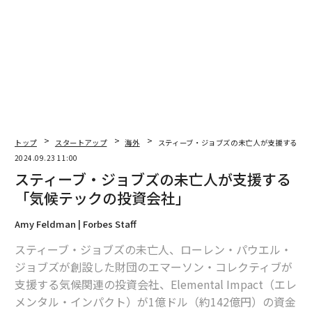
編集＝上田裕資
2026年9月号発売中
トップ
スタートアップ
海外
スティーブ・ジョブズの未亡人が支援する「
2024.09.23 11:00
最新号の購入はこちらから
スティーブ・ジョブズの未亡人が支援する
「気候テックの投資会社」
メンバーシップに登録する
Amy Feldman | Forbes Staff
スティーブ・ジョブズの未亡人、ローレン・パウエル・
ジョブズが創設した財団のエマーソン・コレクティブが
支援する気候関連の投資会社、Elemental Impact（エレ
関連記事
メンタル・インパクト）が1億ドル（約142億円）の資金