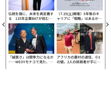
よっ
同社は、2017年にエマーソン・コレクティブと提携し、
PA
パウエル・ジョブズを取締役会の議長に迎え入れた。リ
伝統を礎に、未来を再定義す
〈7.25(土)開催〉5年後のキ
ッパートはエマーソン・コレクティブの上級気候顧問を
る 125年企業BATが挑むス
ャリアに「戦略」はあるか。
務めている。
モークレスな未来
トップエグゼクティブのキャ
リアに触れる1日│CAREER S
UMMIT 2026
「誠実さ」は競争力になるか
アフリカの農村の通信、小1
──WEOYモナコで見た、く
の壁。2人の挑戦者が手にし
ら寿司の経営哲学
た「次なる武器」